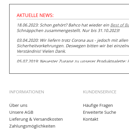
AKTUELLE NEWS:
18.06.2023: Schon gehört? Bahco hat wieder ein
Best of B
Schnäppchen zusammengestellt. Nur bis 31.10.2023!
03.04.2020: Wir liefern trotz Corona aus - jedoch mit allen
Sicherheitvorkehrungen. Deswegen bitten wir bei einzel
Verständnis! Vielen Dank.
05.07.2019: Neuester Zugang zu unserer Produktpalette:
GmbH zur Rohrbearbeitung
01.06.2019: Individuell
bedruckte Kabeltrommeln
auf
www
versand.de/Kabelbedruckung
INFORMATIONEN
KUNDENSERVICE
04.11.2018: Überarbeitung der Corporate Identity (CI)
25.01.2017:
JETZT NEU
- Zahlung per paydirekt
Über uns
Häufige Fragen
Unsere AGB
Erweiterte Suche
16.01.2017:
JETZT NEU
- Visa & MasterCard (inkl. Maestro)
Lieferung & Versandkosten
Kontakt
12.01.2017:
JETZT NEU
- giropay, SOFORT-Überweisung so
Zahlungsmöglichkeiten