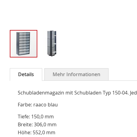
Zum
Anfang
Details
Mehr Informationen
der
Bildergalerie
Schubladenmagazin mit Schubladen Typ 150-04. Jede
springen
Farbe: raaco blau
Tiefe: 150,0 mm
Breite: 306,0 mm
Höhe: 552,0 mm