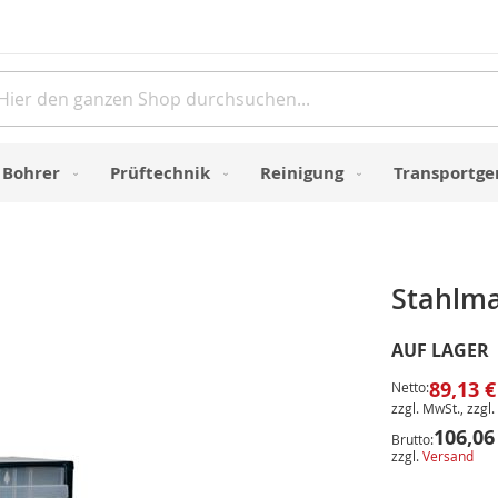
Direkt
zum
Inhalt
e
Bohrer
Prüftechnik
Reinigung
Transportge
Stahlma
AUF LAGER
89,13 €
Netto:
zzgl. MwSt., zzgl.
106,06
Brutto:
zzgl.
Versand