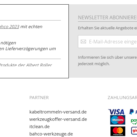
NEWSLETTER ABONNIER
ahco 2023
mit echten
Erhalten Sie aktuelle Angebote ei
Anmeldung
 nötigen
zum
nen Lieferverzögerungen um
Newsletter:
Informieren Sie sich über unse
jederzeit möglich.
Produkte der Albert Roller
.kabeltrommeln-
PARTNER
ZAHLUNGSA
kabeltrommeln-versand.de
werkzeugkoffer-versand.de
itclean.de
wie eps (PAYONE)
bahco-werkzeuge.de