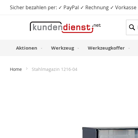
Sicher bezahlen per: ✓ PayPal ✓ Rechnung ✓ Vorkasse
Such
Aktionen
Werkzeug
Werkzeugkoffer
Home
Stahlmagazin 1216-04
Zum
Ende
der
Bildergalerie
springen