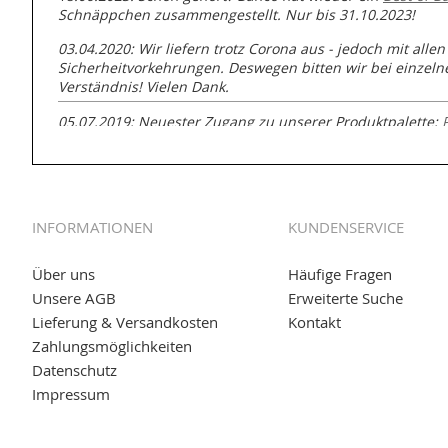
Schnäppchen zusammengestellt. Nur bis 31.10.2023!
03.04.2020: Wir liefern trotz Corona aus - jedoch mit allen
Sicherheitvorkehrungen. Deswegen bitten wir bei einzel
Verständnis! Vielen Dank.
05.07.2019: Neuester Zugang zu unserer Produktpalette:
GmbH zur Rohrbearbeitung
01.06.2019: Individuell
bedruckte Kabeltrommeln
auf
www
versand.de/Kabelbedruckung
INFORMATIONEN
KUNDENSERVICE
04.11.2018: Überarbeitung der Corporate Identity (CI)
25.01.2017:
JETZT NEU
- Zahlung per paydirekt
Über uns
Häufige Fragen
Unsere AGB
Erweiterte Suche
16.01.2017:
JETZT NEU
- Visa & MasterCard (inkl. Maestro)
Lieferung & Versandkosten
Kontakt
12.01.2017:
JETZT NEU
- giropay, SOFORT-Überweisung so
Zahlungsmöglichkeiten
Datenschutz
05.09.2016: NEUE Topseller bei
www.kabeltrommeln-vers
Impressum
11.08.2016: Gerade entsteht unser "neuer" Partnershop
w
versand.de
, der Online-Shop für einfaches Transportieren