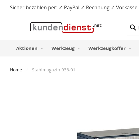
Sicher bezahlen per: ✓ PayPal ✓ Rechnung ✓ Vorkasse
Such
Aktionen
Werkzeug
Werkzeugkoffer
Home
Stahlmagazin 936-01
Zum
Ende
der
Bildergalerie
springen