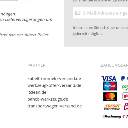
Erhalten Sie aktuelle Angebote ei
Anmeldung
 nötigen
zum
nen Lieferverzögerungen um
Newsletter:
Informieren Sie sich über unse
jederzeit möglich.
Produkte der Albert Roller
.kabeltrommeln-
PARTNER
ZAHLUNGSA
kabeltrommeln-versand.de
werkzeugkoffer-versand.de
itclean.de
wie eps (PAYONE)
bahco-werkzeuge.de
and.de
!
transportwagen-versand.de
ww.transportwagen-
. Einfach reinschauen...