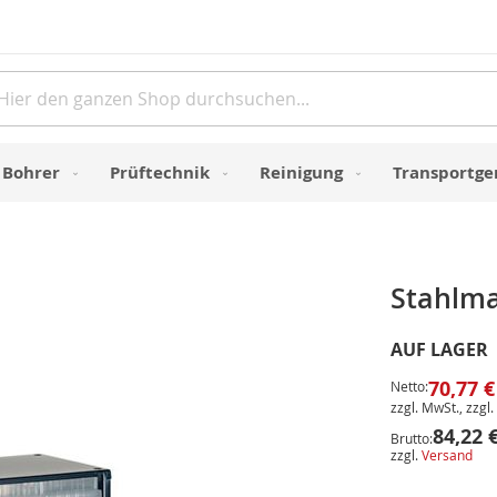
Direkt
zum
Inhalt
e
Bohrer
Prüftechnik
Reinigung
Transportge
Stahlma
AUF LAGER
70,77 €
Netto:
zzgl. MwSt., zzgl.
84,22 
Brutto:
zzgl.
Versand