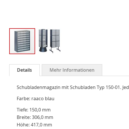
Zum
Anfang
Details
Mehr Informationen
der
Bildergalerie
Schubladenmagazin mit Schubladen Typ 150-01. Jede
springen
Farbe: raaco blau
Tiefe: 150,0 mm
Breite: 306,0 mm
Höhe: 417,0 mm