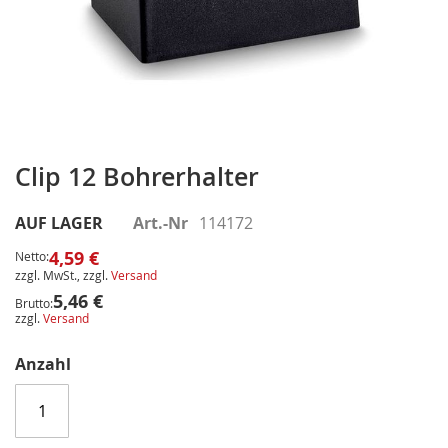
Zum
Anfang
Clip 12 Bohrerhalter
der
Bildergalerie
AUF LAGER
Art.-Nr
114172
springen
4,59 €
Netto:
zzgl. MwSt., zzgl.
Versand
5,46 €
Brutto:
zzgl.
Versand
Anzahl