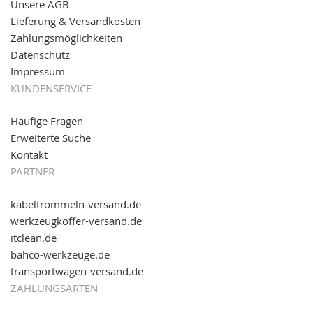
Unsere AGB
Partnershop
www.transportwagen-versand.de
, der
Online-Shop für einfaches Transportieren. Einfach
Lieferung & Versandkosten
reinschauen...
Zahlungsmöglichkeiten
Datenschutz
Impressum
KUNDENSERVICE
Häufige Fragen
Erweiterte Suche
Kontakt
PARTNER
kabeltrommeln-versand.de
werkzeugkoffer-versand.de
itclean.de
bahco-werkzeuge.de
transportwagen-versand.de
ZAHLUNGSARTEN