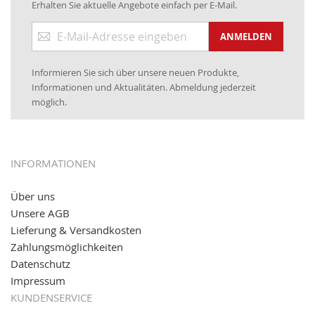
Erhalten Sie aktuelle Angebote einfach per E-Mail.
www.kabeltrommeln-versand.de/Kabelbedruckung
Anmeldung
04.11.2018: Überarbeitung der Corporate Identity (CI)
ANMELDEN
zum
Newsletter:
25.01.2017:
JETZT NEU
- Zahlung per paydirekt
Informieren Sie sich über unsere neuen Produkte,
16.01.2017:
JETZT NEU
- Visa & MasterCard (inkl.
Informationen und Aktualitäten. Abmeldung jederzeit
Maestro)
möglich.
12.01.2017:
JETZT NEU
- giropay, SOFORT-Überweisung
sowie eps (PAYONE)
05.09.2016: NEUE Topseller bei
www.kabeltrommeln-
INFORMATIONEN
versand.de
!
Über uns
11.08.2016: Gerade entsteht unser "neuer"
Unsere AGB
Partnershop
www.transportwagen-versand.de
, der
Online-Shop für einfaches Transportieren. Einfach
Lieferung & Versandkosten
reinschauen...
Zahlungsmöglichkeiten
Datenschutz
Impressum
KUNDENSERVICE