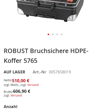
Zum
Anfang
ROBUST Bruchsichere HDPE-
der
Koffer 5765
Bildergalerie
springen
AUF LAGER
Art.-Nr
0057658019
510,00 €
Netto:
zzgl. MwSt., zzgl.
Versand
606,90 €
Brutto:
zzgl.
Versand
Anzahl