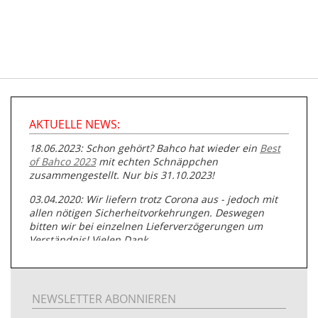
AKTUELLE NEWS:
18.06.2023: Schon gehört? Bahco hat wieder ein
Best
of Bahco 2023
mit echten Schnäppchen
zusammengestellt. Nur bis 31.10.2023!
03.04.2020: Wir liefern trotz Corona aus - jedoch mit
allen nötigen Sicherheitvorkehrungen. Deswegen
bitten wir bei einzelnen Lieferverzögerungen um
Verständnis! Vielen Dank.
05.07.2019: Neuester Zugang zu unserer
Produktpalette:
Produkte der Albert Roller GmbH zur
Rohrbearbeitung
NEWSLETTER ABONNIEREN
01.06.2019: Individuell
bedruckte Kabeltrommeln
auf