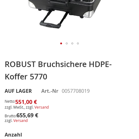
Zum
Anfang
ROBUST Bruchsichere HDPE-
der
Koffer 5770
Bildergalerie
springen
AUF LAGER
Art.-Nr
0057708019
551,00 €
Netto:
zzgl. MwSt., zzgl.
Versand
655,69 €
Brutto:
zzgl.
Versand
Anzahl