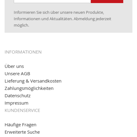
Newsletter:
25.01.2017:
JETZT NEU
- Zahlung per paydirekt
Informieren Sie sich über unsere neuen Produkte,
16.01.2017:
JETZT NEU
- Visa & MasterCard (inkl.
Informationen und Aktualitäten. Abmeldung jederzeit
Maestro)
möglich.
12.01.2017:
JETZT NEU
- giropay, SOFORT-Überweisung
sowie eps (PAYONE)
05.09.2016: NEUE Topseller bei
www.kabeltrommeln-
INFORMATIONEN
versand.de
!
Über uns
11.08.2016: Gerade entsteht unser "neuer"
Unsere AGB
Partnershop
www.transportwagen-versand.de
, der
Online-Shop für einfaches Transportieren. Einfach
Lieferung & Versandkosten
reinschauen...
Zahlungsmöglichkeiten
Datenschutz
Impressum
KUNDENSERVICE
Häufige Fragen
Erweiterte Suche