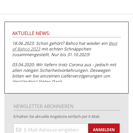
AKTUELLE NEWS:
18.06.2023: Schon gehört? Bahco hat wieder ein
Best
of Bahco 2023
mit echten Schnäppchen
zusammengestellt. Nur bis 31.10.2023!
03.04.2020: Wir liefern trotz Corona aus - jedoch mit
allen nötigen Sicherheitvorkehrungen. Deswegen
bitten wir bei einzelnen Lieferverzögerungen um
Verständnis! Vielen Dank.
05.07.2019: Neuester Zugang zu unserer
Produktpalette:
Produkte der Albert Roller GmbH zur
Rohrbearbeitung
NEWSLETTER ABONNIEREN
01.06.2019: Individuell
bedruckte Kabeltrommeln
auf
Erhalten Sie aktuelle Angebote einfach per E-Mail.
www.kabeltrommeln-versand.de/Kabelbedruckung
Anmeldung
04.11.2018: Überarbeitung der Corporate Identity (CI)
ANMELDEN
zum