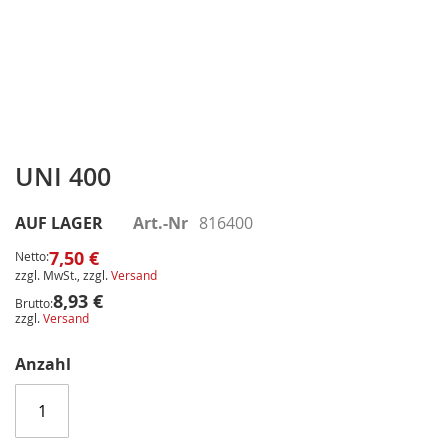
Zum
Anfang
UNI 400
der
Bildergalerie
AUF LAGER
Art.-Nr
816400
springen
7,50 €
Netto:
zzgl. MwSt., zzgl.
Versand
8,93 €
Brutto:
zzgl.
Versand
Anzahl