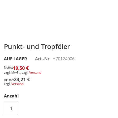
Zum
Anfang
Punkt- und Tropföler
der
Bildergalerie
AUF LAGER
Art.-Nr
H70124006
springen
19,50 €
Netto:
zzgl. MwSt., zzgl.
Versand
23,21 €
Brutto:
zzgl.
Versand
Anzahl