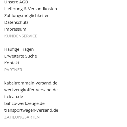
Unsere AGB
Partnershop
www.transportwagen-versand.de
, der
Online-Shop für einfaches Transportieren. Einfach
Lieferung & Versandkosten
reinschauen...
Zahlungsmöglichkeiten
Datenschutz
Impressum
KUNDENSERVICE
Häufige Fragen
Erweiterte Suche
Kontakt
PARTNER
kabeltrommeln-versand.de
werkzeugkoffer-versand.de
itclean.de
bahco-werkzeuge.de
transportwagen-versand.de
ZAHLUNGSARTEN