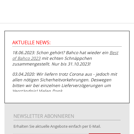
AKTUELLE NEWS:
18.06.2023: Schon gehört? Bahco hat wieder ein
Best
of Bahco 2023
mit echten Schnäppchen
zusammengestellt. Nur bis 31.10.2023!
03.04.2020: Wir liefern trotz Corona aus - jedoch mit
allen nötigen Sicherheitvorkehrungen. Deswegen
bitten wir bei einzelnen Lieferverzögerungen um
Verständnis! Vielen Dank.
05.07.2019: Neuester Zugang zu unserer
Produktpalette:
Produkte der Albert Roller GmbH zur
Rohrbearbeitung
NEWSLETTER ABONNIEREN
01.06.2019: Individuell
bedruckte Kabeltrommeln
auf
Erhalten Sie aktuelle Angebote einfach per E-Mail.
www.kabeltrommeln-versand.de/Kabelbedruckung