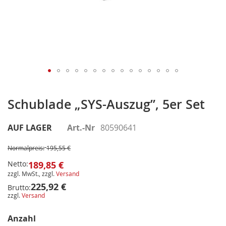
Zum
Anfang
Schublade „SYS-Auszug”, 5er Set
der
Bildergalerie
AUF LAGER
Art.-Nr
80590641
springen
Normalpreis:
195,55 €
Netto:
189,85 €
zzgl. MwSt., zzgl.
Versand
225,92 €
Brutto:
zzgl.
Versand
Anzahl