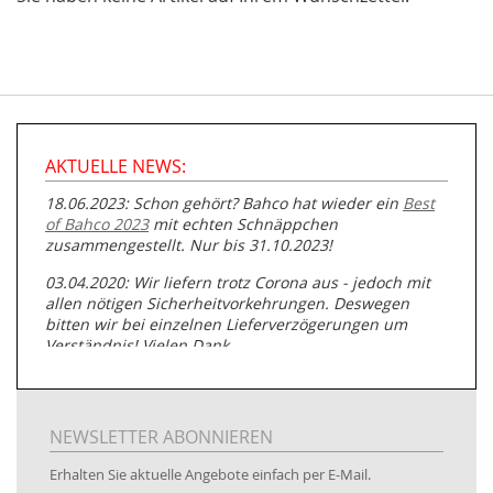
AKTUELLE NEWS:
18.06.2023: Schon gehört? Bahco hat wieder ein
Best
of Bahco 2023
mit echten Schnäppchen
zusammengestellt. Nur bis 31.10.2023!
03.04.2020: Wir liefern trotz Corona aus - jedoch mit
allen nötigen Sicherheitvorkehrungen. Deswegen
bitten wir bei einzelnen Lieferverzögerungen um
Verständnis! Vielen Dank.
05.07.2019: Neuester Zugang zu unserer
Produktpalette:
Produkte der Albert Roller GmbH zur
Rohrbearbeitung
NEWSLETTER ABONNIEREN
01.06.2019: Individuell
bedruckte Kabeltrommeln
auf
Erhalten Sie aktuelle Angebote einfach per E-Mail.
www.kabeltrommeln-versand.de/Kabelbedruckung