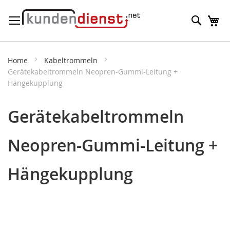
Direkt
Suche
M
zum
Inhalt
Home
Kabeltrommeln
Gerätekabeltrommeln Neopren-Gummi-Leitung +
Hängekupplung
Gerätekabeltrommeln
Neopren-Gummi-Leitung +
Hängekupplung