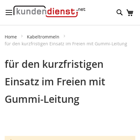
Direkt
Suche
M
zum
Inhalt
Home
Kabeltrommeln
für den kurzfristigen Einsatz im Freien mit Gummi-Leitung
für den kurzfristigen
Einsatz im Freien mit
Gummi-Leitung