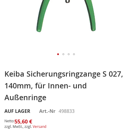
Zum
Anfang
Keiba Sicherungsringzange S 027,
der
140mm, für Innen- und
Bildergalerie
springen
Außenringe
AUF LAGER
Art.-Nr
498833
55,60 €
Netto:
zzgl. MwSt., zzgl.
Versand