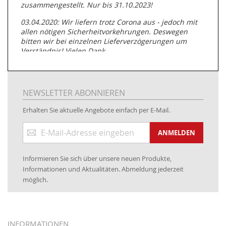
zusammengestellt. Nur bis 31.10.2023!
03.04.2020: Wir liefern trotz Corona aus - jedoch mit
allen nötigen Sicherheitvorkehrungen. Deswegen
bitten wir bei einzelnen Lieferverzögerungen um
Verständnis! Vielen Dank.
05.07.2019: Neuester Zugang zu unserer
Produktpalette:
Produkte der Albert Roller GmbH zur
Rohrbearbeitung
NEWSLETTER ABONNIEREN
01.06.2019: Individuell
bedruckte Kabeltrommeln
auf
Erhalten Sie aktuelle Angebote einfach per E-Mail.
www.kabeltrommeln-versand.de/Kabelbedruckung
Anmeldung
04.11.2018: Überarbeitung der Corporate Identity (CI)
ANMELDEN
zum
Newsletter:
25.01.2017:
JETZT NEU
- Zahlung per paydirekt
Informieren Sie sich über unsere neuen Produkte,
16.01.2017:
JETZT NEU
- Visa & MasterCard (inkl.
Informationen und Aktualitäten. Abmeldung jederzeit
Maestro)
möglich.
12.01.2017:
JETZT NEU
- giropay, SOFORT-Überweisung
sowie eps (PAYONE)
05.09.2016: NEUE Topseller bei
www.kabeltrommeln-
INFORMATIONEN