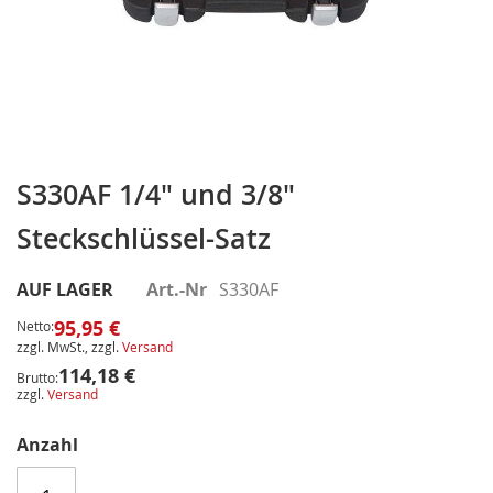
Zum
Anfang
S330AF 1/4" und 3/8"
der
Steckschlüssel-Satz
Bildergalerie
springen
AUF LAGER
Art.-Nr
S330AF
95,95 €
Netto:
zzgl. MwSt., zzgl.
Versand
114,18 €
Brutto:
zzgl.
Versand
Anzahl