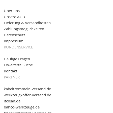
versand.de
!
Über uns
11.08.2016: Gerade entsteht unser "neuer"
Unsere AGB
Partnershop
www.transportwagen-versand.de
, der
Online-Shop für einfaches Transportieren. Einfach
Lieferung & Versandkosten
reinschauen...
Zahlungsmöglichkeiten
Datenschutz
Impressum
KUNDENSERVICE
Häufige Fragen
Erweiterte Suche
Kontakt
PARTNER
kabeltrommeln-versand.de
werkzeugkoffer-versand.de
itclean.de
bahco-werkzeuge.de