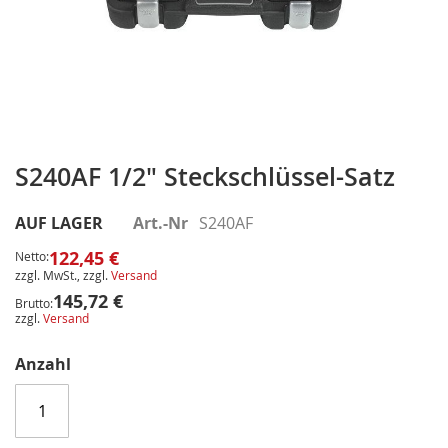
Zum
Anfang
S240AF 1/2" Steckschlüssel-Satz
der
Bildergalerie
AUF LAGER
Art.-Nr
S240AF
springen
122,45 €
Netto:
zzgl. MwSt., zzgl.
Versand
145,72 €
Brutto:
zzgl.
Versand
Anzahl