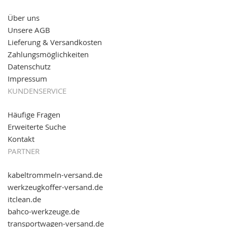
versand.de
!
Über uns
11.08.2016: Gerade entsteht unser "neuer"
Unsere AGB
Partnershop
www.transportwagen-versand.de
, der
Online-Shop für einfaches Transportieren. Einfach
Lieferung & Versandkosten
reinschauen...
Zahlungsmöglichkeiten
Datenschutz
Impressum
KUNDENSERVICE
Häufige Fragen
Erweiterte Suche
Kontakt
PARTNER
kabeltrommeln-versand.de
werkzeugkoffer-versand.de
itclean.de
bahco-werkzeuge.de
transportwagen-versand.de