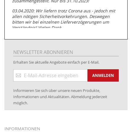
zusammengestellt. Nur bis 31.10.2023!
03.04.2020: Wir liefern trotz Corona aus - jedoch mit
allen nötigen Sicherheitvorkehrungen. Deswegen
bitten wir bei einzelnen Lieferverzögerungen um
Verständnis! Vielen Dank.
05.07.2019: Neuester Zugang zu unserer
Produktpalette:
Produkte der Albert Roller GmbH zur
Rohrbearbeitung
NEWSLETTER ABONNIEREN
01.06.2019: Individuell
bedruckte Kabeltrommeln
auf
Erhalten Sie aktuelle Angebote einfach per E-Mail.
www.kabeltrommeln-versand.de/Kabelbedruckung
Anmeldung
04.11.2018: Überarbeitung der Corporate Identity (CI)
ANMELDEN
zum
Newsletter:
25.01.2017:
JETZT NEU
- Zahlung per paydirekt
Informieren Sie sich über unsere neuen Produkte,
16.01.2017:
JETZT NEU
- Visa & MasterCard (inkl.
Informationen und Aktualitäten. Abmeldung jederzeit
Maestro)
möglich.
12.01.2017:
JETZT NEU
- giropay, SOFORT-Überweisung
sowie eps (PAYONE)
05.09.2016: NEUE Topseller bei
www.kabeltrommeln-
INFORMATIONEN