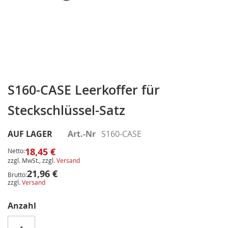
Zum
Anfang
S160-CASE Leerkoffer für
der
Steckschlüssel-Satz
Bildergalerie
springen
AUF LAGER
Art.-Nr
S160-CASE
18,45 €
Netto:
zzgl. MwSt., zzgl.
Versand
21,96 €
Brutto:
zzgl.
Versand
Anzahl