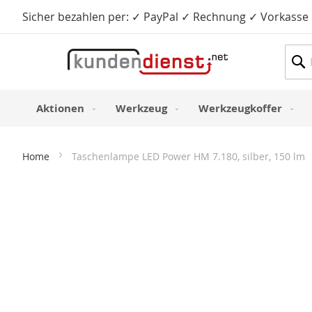
Sicher bezahlen per: ✓ PayPal ✓ Rechnung ✓ Vorkasse
Such
Aktionen
Werkzeug
Werkzeugkoffer
Home
Taschenlampe LED Power HM 7.180, silber, 150 lm
Zum
Ende
der
Bildergalerie
springen