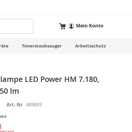
Mein Warenkorb
Mein Konto
räte
Tonerstaubsauger
Arbeitsschutz
lampe LED Power HM 7.180,
150 lm
Art.-Nr
489893
00 €
€
Versand