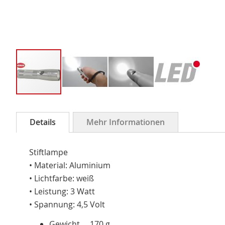
Zum
Anfang
Details
Mehr Informationen
der
Bildergalerie
Stiftlampe
springen
• Material: Aluminium
• Lichtfarbe: weiß
• Leistung: 3 Watt
• Spannung: 4,5 Volt
Gewicht 170 g