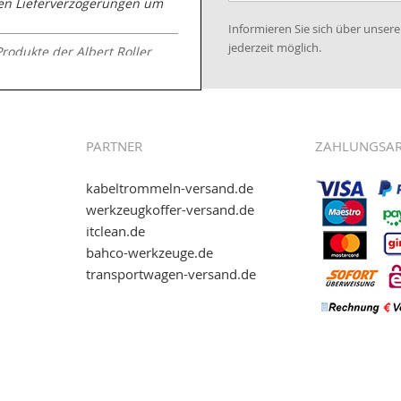
nen Lieferverzögerungen um
Newsletter:
Informieren Sie sich über unse
jederzeit möglich.
Produkte der Albert Roller
.kabeltrommeln-
PARTNER
ZAHLUNGSA
kabeltrommeln-versand.de
werkzeugkoffer-versand.de
itclean.de
wie eps (PAYONE)
bahco-werkzeuge.de
and.de
!
transportwagen-versand.de
ww.transportwagen-
. Einfach reinschauen...