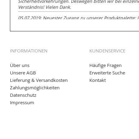
Sicherheitvorkehrungen. Deswegen bitten wir bei einzel
Verständnis! Vielen Dank.
05.07.2019: Neuester Zugang zu unserer Produktpalette:
GmbH zur Rohrbearbeitung
01.06.2019: Individuell
bedruckte Kabeltrommeln
auf
www
versand.de/Kabelbedruckung
INFORMATIONEN
KUNDENSERVICE
04.11.2018: Überarbeitung der Corporate Identity (CI)
25.01.2017:
JETZT NEU
- Zahlung per paydirekt
Über uns
Häufige Fragen
Unsere AGB
Erweiterte Suche
16.01.2017:
JETZT NEU
- Visa & MasterCard (inkl. Maestro)
Lieferung & Versandkosten
Kontakt
12.01.2017:
JETZT NEU
- giropay, SOFORT-Überweisung so
Zahlungsmöglichkeiten
Datenschutz
05.09.2016: NEUE Topseller bei
www.kabeltrommeln-vers
Impressum
11.08.2016: Gerade entsteht unser "neuer" Partnershop
w
versand.de
, der Online-Shop für einfaches Transportieren