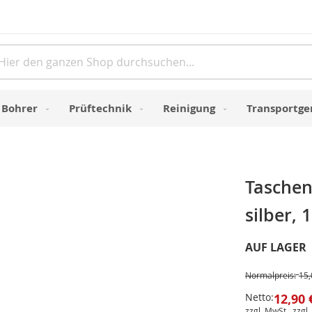
Direkt
zum
Inhalt
e
Bohrer
Prüftechnik
Reinigung
Transportge
Taschen
silber, 
AUF LAGER
Normalpreis:
15,
Netto:
12,90 
zzgl. MwSt., zzgl.