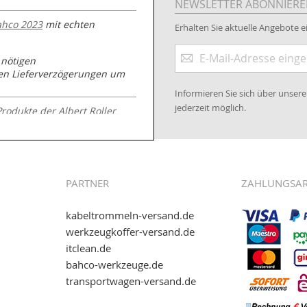
NEWSLETTER ABONNIER
ahco 2023
mit echten
Erhalten Sie aktuelle Angebote ei
Anmeldung
 nötigen
zum
nen Lieferverzögerungen um
Newsletter:
Informieren Sie sich über unse
jederzeit möglich.
Produkte der Albert Roller
.kabeltrommeln-
PARTNER
ZAHLUNGSA
kabeltrommeln-versand.de
werkzeugkoffer-versand.de
itclean.de
wie eps (PAYONE)
bahco-werkzeuge.de
and.de
!
transportwagen-versand.de
ww.transportwagen-