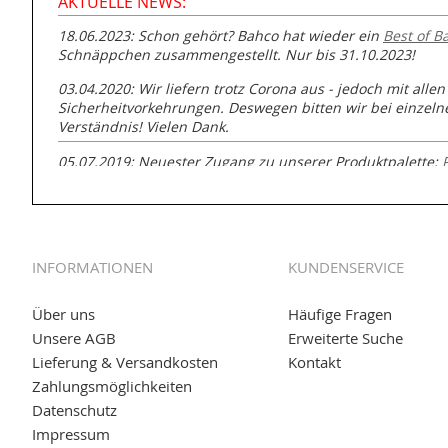
AKTUELLE NEWS:
18.06.2023: Schon gehört? Bahco hat wieder ein
Best of B
Schnäppchen zusammengestellt. Nur bis 31.10.2023!
03.04.2020: Wir liefern trotz Corona aus - jedoch mit allen
Sicherheitvorkehrungen. Deswegen bitten wir bei einzel
Verständnis! Vielen Dank.
05.07.2019: Neuester Zugang zu unserer Produktpalette:
GmbH zur Rohrbearbeitung
01.06.2019: Individuell
bedruckte Kabeltrommeln
auf
www
versand.de/Kabelbedruckung
INFORMATIONEN
KUNDENSERVICE
04.11.2018: Überarbeitung der Corporate Identity (CI)
25.01.2017:
JETZT NEU
- Zahlung per paydirekt
Über uns
Häufige Fragen
Unsere AGB
Erweiterte Suche
16.01.2017:
JETZT NEU
- Visa & MasterCard (inkl. Maestro)
Lieferung & Versandkosten
Kontakt
12.01.2017:
JETZT NEU
- giropay, SOFORT-Überweisung so
Zahlungsmöglichkeiten
Datenschutz
05.09.2016: NEUE Topseller bei
www.kabeltrommeln-vers
Impressum
11.08.2016: Gerade entsteht unser "neuer" Partnershop
w