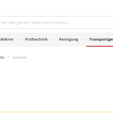
Direkt
zum
Inhalt
e
Bohrer
Prüftechnik
Reinigung
Transportge
lle
Zubehör