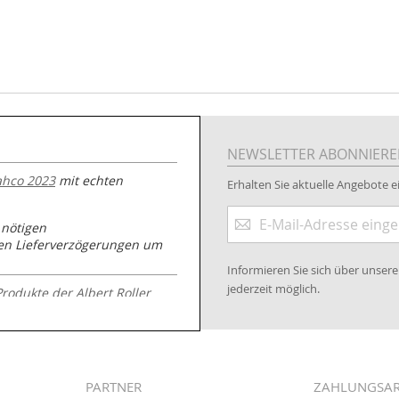
NEWSLETTER ABONNIER
ahco 2023
mit echten
Erhalten Sie aktuelle Angebote ei
Anmeldung
 nötigen
zum
nen Lieferverzögerungen um
Newsletter:
Informieren Sie sich über unse
jederzeit möglich.
Produkte der Albert Roller
.kabeltrommeln-
PARTNER
ZAHLUNGSA