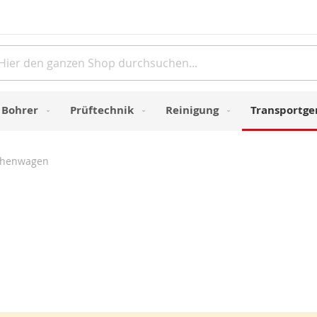
Direkt
zum
Inhalt
e
Bohrer
Prüftechnik
Reinigung
Transportge
schenwagen