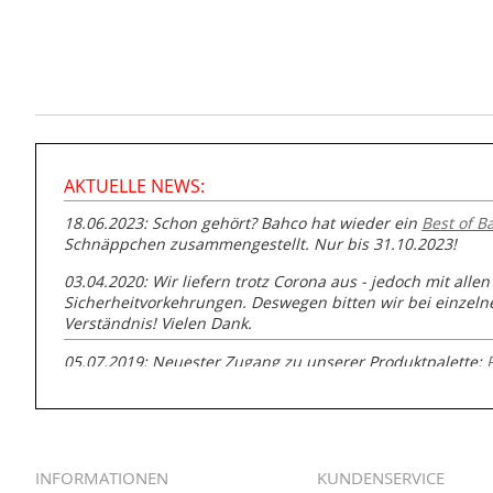
AKTUELLE NEWS:
18.06.2023: Schon gehört? Bahco hat wieder ein
Best of B
Schnäppchen zusammengestellt. Nur bis 31.10.2023!
03.04.2020: Wir liefern trotz Corona aus - jedoch mit allen
Sicherheitvorkehrungen. Deswegen bitten wir bei einzel
Verständnis! Vielen Dank.
05.07.2019: Neuester Zugang zu unserer Produktpalette:
GmbH zur Rohrbearbeitung
01.06.2019: Individuell
bedruckte Kabeltrommeln
auf
www
versand.de/Kabelbedruckung
INFORMATIONEN
KUNDENSERVICE
04.11.2018: Überarbeitung der Corporate Identity (CI)