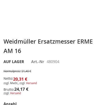
Zum
Anfang
Weidmüller Ersatzmesser ERME
der
AM 16
Bildergalerie
springen
AUF LAGER
Art.-Nr
480904
Normalpreis:
21,40 €
Netto:
20,31 €
zzgl. MwSt., zzgl.
Versand
24,17 €
Brutto:
zzgl.
Versand
Anzahl