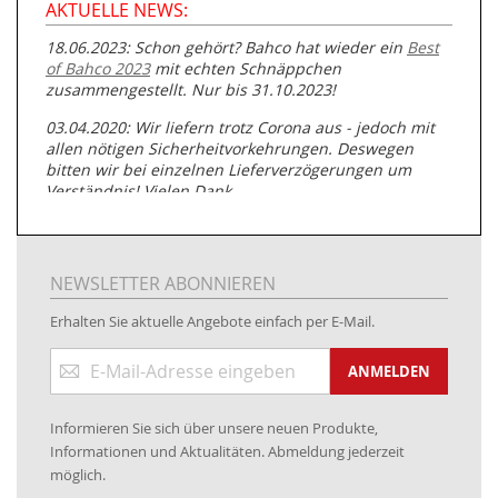
AKTUELLE NEWS:
18.06.2023: Schon gehört? Bahco hat wieder ein
Best
of Bahco 2023
mit echten Schnäppchen
zusammengestellt. Nur bis 31.10.2023!
03.04.2020: Wir liefern trotz Corona aus - jedoch mit
allen nötigen Sicherheitvorkehrungen. Deswegen
bitten wir bei einzelnen Lieferverzögerungen um
Verständnis! Vielen Dank.
05.07.2019: Neuester Zugang zu unserer
Produktpalette:
Produkte der Albert Roller GmbH zur
Rohrbearbeitung
NEWSLETTER ABONNIEREN
01.06.2019: Individuell
bedruckte Kabeltrommeln
auf
Erhalten Sie aktuelle Angebote einfach per E-Mail.
www.kabeltrommeln-versand.de/Kabelbedruckung
Anmeldung
04.11.2018: Überarbeitung der Corporate Identity (CI)
ANMELDEN
zum
Newsletter:
25.01.2017:
JETZT NEU
- Zahlung per paydirekt
Informieren Sie sich über unsere neuen Produkte,
16.01.2017:
JETZT NEU
- Visa & MasterCard (inkl.
Informationen und Aktualitäten. Abmeldung jederzeit
Maestro)
möglich.