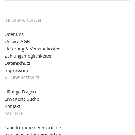
12.01.2017:
JETZT NEU
- giropay, SOFORT-Überweisung
sowie eps (PAYONE)
05.09.2016: NEUE Topseller bei
www.kabeltrommeln-
INFORMATIONEN
versand.de
!
Über uns
11.08.2016: Gerade entsteht unser "neuer"
Unsere AGB
Partnershop
www.transportwagen-versand.de
, der
Online-Shop für einfaches Transportieren. Einfach
Lieferung & Versandkosten
reinschauen...
Zahlungsmöglichkeiten
Datenschutz
Impressum
KUNDENSERVICE
Häufige Fragen
Erweiterte Suche
Kontakt
PARTNER
kabeltrommeln-versand.de
werkzeugkoffer-versand.de