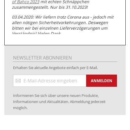
of Bahco 2023
mit echten Schnäppchen
zusammengestellt. Nur bis 31.10.2023!
03.04.2020: Wir liefern trotz Corona aus - jedoch mit
allen nötigen Sicherheitvorkehrungen. Deswegen
bitten wir bei einzelnen Lieferverzögerungen um
Verständnis! Vielen Dank.
05.07.2019: Neuester Zugang zu unserer
Produktpalette:
Produkte der Albert Roller GmbH zur
Rohrbearbeitung
NEWSLETTER ABONNIEREN
01.06.2019: Individuell
bedruckte Kabeltrommeln
auf
Erhalten Sie aktuelle Angebote einfach per E-Mail.
www.kabeltrommeln-versand.de/Kabelbedruckung
Anmeldung
04.11.2018: Überarbeitung der Corporate Identity (CI)
ANMELDEN
zum
Newsletter:
25.01.2017:
JETZT NEU
- Zahlung per paydirekt
Informieren Sie sich über unsere neuen Produkte,
16.01.2017:
JETZT NEU
- Visa & MasterCard (inkl.
Informationen und Aktualitäten. Abmeldung jederzeit
Maestro)
möglich.
12.01.2017:
JETZT NEU
- giropay, SOFORT-Überweisung
sowie eps (PAYONE)