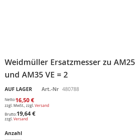
Zum
Anfang
Weidmüller Ersatzmesser zu AM25
der
und AM35 VE = 2
Bildergalerie
springen
AUF LAGER
Art.-Nr
480788
16,50 €
Netto:
zzgl. MwSt., zzgl.
Versand
19,64 €
Brutto:
zzgl.
Versand
Anzahl