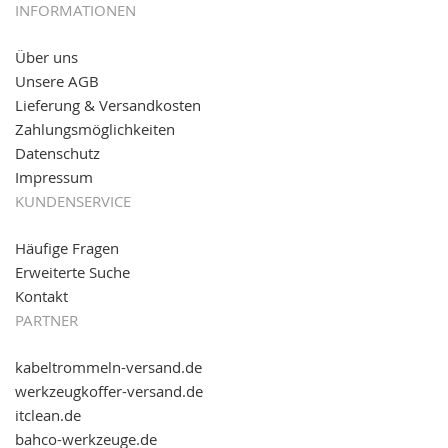
05.09.2016: NEUE Topseller bei
www.kabeltrommeln-
INFORMATIONEN
versand.de
!
Über uns
11.08.2016: Gerade entsteht unser "neuer"
Unsere AGB
Partnershop
www.transportwagen-versand.de
, der
Online-Shop für einfaches Transportieren. Einfach
Lieferung & Versandkosten
reinschauen...
Zahlungsmöglichkeiten
Datenschutz
Impressum
KUNDENSERVICE
Häufige Fragen
Erweiterte Suche
Kontakt
PARTNER
kabeltrommeln-versand.de
werkzeugkoffer-versand.de
itclean.de
bahco-werkzeuge.de