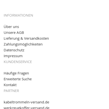
12.01.2017:
JETZT NEU
- giropay, SOFORT-Überweisung
sowie eps (PAYONE)
05.09.2016: NEUE Topseller bei
www.kabeltrommeln-
INFORMATIONEN
versand.de
!
Über uns
11.08.2016: Gerade entsteht unser "neuer"
Unsere AGB
Partnershop
www.transportwagen-versand.de
, der
Online-Shop für einfaches Transportieren. Einfach
Lieferung & Versandkosten
reinschauen...
Zahlungsmöglichkeiten
Datenschutz
Impressum
KUNDENSERVICE
Häufige Fragen
Erweiterte Suche
Kontakt
PARTNER
kabeltrommeln-versand.de
werkzeugkoffer-versand.de