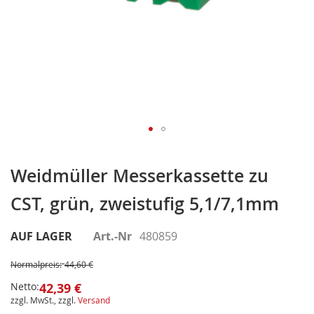
Zum
Anfang
Weidmüller Messerkassette zu
der
CST, grün, zweistufig 5,1/7,1mm
Bildergalerie
springen
AUF LAGER
Art.-Nr
480859
Normalpreis:
44,60 €
Netto:
42,39 €
zzgl. MwSt., zzgl.
Versand