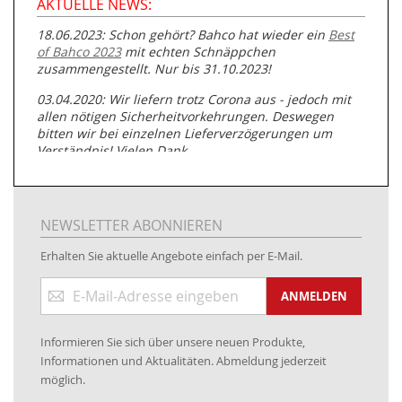
AKTUELLE NEWS:
18.06.2023: Schon gehört? Bahco hat wieder ein
Best
of Bahco 2023
mit echten Schnäppchen
zusammengestellt. Nur bis 31.10.2023!
03.04.2020: Wir liefern trotz Corona aus - jedoch mit
allen nötigen Sicherheitvorkehrungen. Deswegen
bitten wir bei einzelnen Lieferverzögerungen um
Verständnis! Vielen Dank.
05.07.2019: Neuester Zugang zu unserer
Produktpalette:
Produkte der Albert Roller GmbH zur
Rohrbearbeitung
NEWSLETTER ABONNIEREN
01.06.2019: Individuell
bedruckte Kabeltrommeln
auf
Erhalten Sie aktuelle Angebote einfach per E-Mail.
www.kabeltrommeln-versand.de/Kabelbedruckung
Anmeldung
04.11.2018: Überarbeitung der Corporate Identity (CI)
ANMELDEN
zum
Newsletter:
25.01.2017:
JETZT NEU
- Zahlung per paydirekt
Informieren Sie sich über unsere neuen Produkte,
16.01.2017:
JETZT NEU
- Visa & MasterCard (inkl.
Informationen und Aktualitäten. Abmeldung jederzeit
Maestro)
möglich.