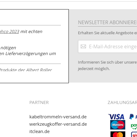
NEWSLETTER ABONNIER
ahco 2023
mit echten
Erhalten Sie aktuelle Angebote ei
Anmeldung
 nötigen
zum
nen Lieferverzögerungen um
Newsletter:
Informieren Sie sich über unse
jederzeit möglich.
Produkte der Albert Roller
.kabeltrommeln-
PARTNER
ZAHLUNGSA
kabeltrommeln-versand.de
werkzeugkoffer-versand.de
itclean.de
wie eps (PAYONE)