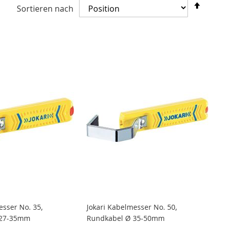
In
Sortieren nach
abste
Reihe
esser No. 35,
Jokari Kabelmesser No. 50,
 27-35mm
Rundkabel Ø 35-50mm