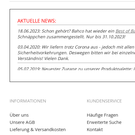
AKTUELLE NEWS:
18.06.2023: Schon gehört? Bahco hat wieder ein
Best of B
Schnäppchen zusammengestellt. Nur bis 31.10.2023!
03.04.2020: Wir liefern trotz Corona aus - jedoch mit allen
Sicherheitvorkehrungen. Deswegen bitten wir bei einzel
Verständnis! Vielen Dank.
05.07.2019: Neuester Zugang zu unserer Produktpalette:
GmbH zur Rohrbearbeitung
01.06.2019: Individuell
bedruckte Kabeltrommeln
auf
www
versand.de/Kabelbedruckung
INFORMATIONEN
KUNDENSERVICE
04.11.2018: Überarbeitung der Corporate Identity (CI)
25.01.2017:
JETZT NEU
- Zahlung per paydirekt
Über uns
Häufige Fragen
Unsere AGB
Erweiterte Suche
16.01.2017:
JETZT NEU
- Visa & MasterCard (inkl. Maestro)
Lieferung & Versandkosten
Kontakt
12.01.2017:
JETZT NEU
- giropay, SOFORT-Überweisung so