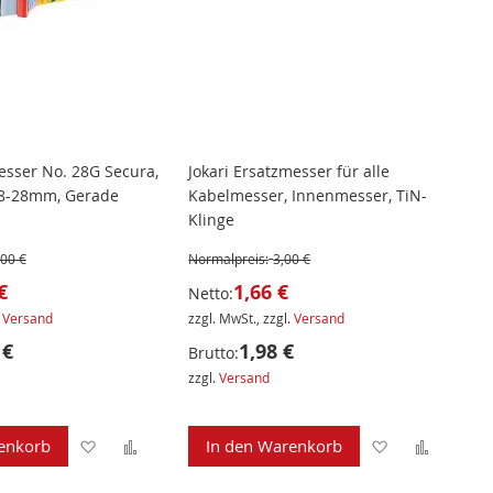
esser No. 28G Secura,
Jokari Ersatzmesser für alle
8-28mm, Gerade
Kabelmesser, Innenmesser, TiN-
Klinge
,00 €
Normalpreis:
3,00 €
€
1,66 €
Netto:
.
Versand
zzgl. MwSt., zzgl.
Versand
 €
1,98 €
Brutto:
zzgl.
Versand
Zur
Zur
Zur
Zur
enkorb
In den Warenkorb
Wunschliste
Vergleichsliste
Wunschliste
Verglei