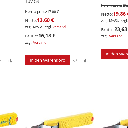
TÜV GS
Normalpreis:
26
Normalpreis:
17,00 €
19,86 
Netto:
13,60 €
Netto:
zzgl. MwSt., zzgl
zzgl. MwSt., zzgl.
Versand
23,63
Brutto:
16,18 €
Brutto:
zzgl.
Versand
zzgl.
Versand
In den War
Zur
Zur
Zur
Zur
In den Warenkorb
Wunschliste
Vergleichsliste
Wunschliste
Vergleichsliste
hinzufügen
hinzufügen
hinzufügen
hinzufügen