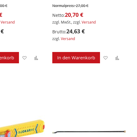
,00 €
Normalpreis:
27,00 €
€
20,70 €
Netto:
.
Versand
zzgl. MwSt., zzgl.
Versand
 €
24,63 €
Brutto:
zzgl.
Versand
Zur
Zur
Zur
Zur
enkorb
In den Warenkorb
Wunschliste
Vergleichsliste
Wunschliste
Verglei
hinzufügen
hinzufügen
hinzufügen
hinzuf