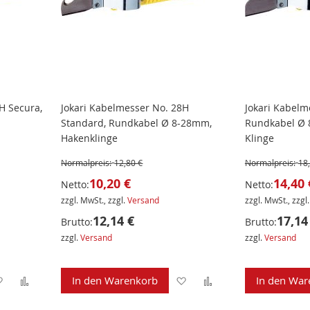
H Secura,
Jokari Kabelmesser No. 28H
Jokari Kabelm
Standard, Rundkabel Ø 8-28mm,
Rundkabel Ø 
Hakenklinge
Klinge
Normalpreis:
12,80 €
Normalpreis:
18
10,20 €
14,40 
Netto:
Netto:
zzgl. MwSt., zzgl.
Versand
zzgl. MwSt., zzgl
12,14 €
17,14
Brutto:
Brutto:
zzgl.
Versand
zzgl.
Versand
Zur
Zur
Zur
Zur
In den Warenkorb
In den War
Wunschliste
Vergleichsliste
Wunschliste
Vergleichsliste