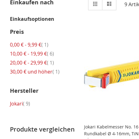
Ansicht
Einkaufen nach
Raster
Liste
9
Artik
als
Einkaufsoptionen
Preis
Artikel
0,00 €
-
9,99 €
1
Artikel
10,00 €
-
19,99 €
6
Artikel
20,00 €
-
29,99 €
1
Artikel
30,00 €
und höher
1
Hersteller
Artikel
Jokari
9
Jokari Kabelmesser No. 16
Produkte vergleichen
Rundkabel Ø 4-16mm, TiN-