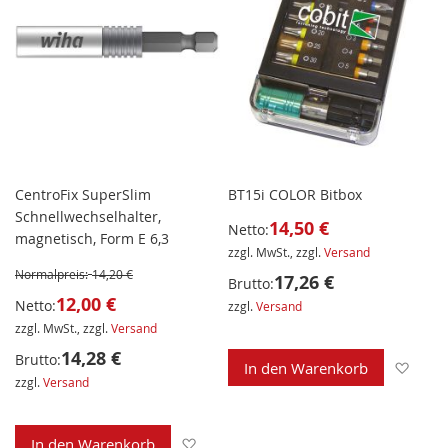
CentroFix SuperSlim
BT15i COLOR Bitbox
Schnellwechselhalter,
14,50 €
Netto:
magnetisch, Form E 6,3
zzgl. MwSt., zzgl.
Versand
Normalpreis:
14,20 €
17,26 €
Brutto:
12,00 €
Netto:
zzgl.
Versand
zzgl. MwSt., zzgl.
Versand
14,28 €
Brutto:
Zur 
In den Warenkorb
zzgl.
Versand
Zur Wunschliste hinzufügen
In den Warenkorb