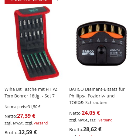
Wiha Bit Tasche mit PH PZ
BAHCO Diamant-Bitsatz für
Torx Bohrer 18tlg. - Set 7
Phillips-, Pozidriv- und
TORX®-Schrauben
Normalpreis:
31,50 €
24,05 €
Netto:
27,39 €
Netto:
zzgl. MwSt., zzgl.
Versand
zzgl. MwSt., zzgl.
Versand
28,62 €
Brutto:
32,59 €
Brutto: