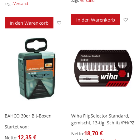
zzgl.
Versand
zzgl.
Versand
Zur 
In den Warenkorb
Zur Wunschliste hinzufügen
In den Warenkorb
BAHCO 30er Bit-Boxen
Wiha FlipSelector Standard,
gemischt, 13-tlg. Schlitz/PH/PZ
Startet von
18,70 €
Netto:
12,35 €
Netto: