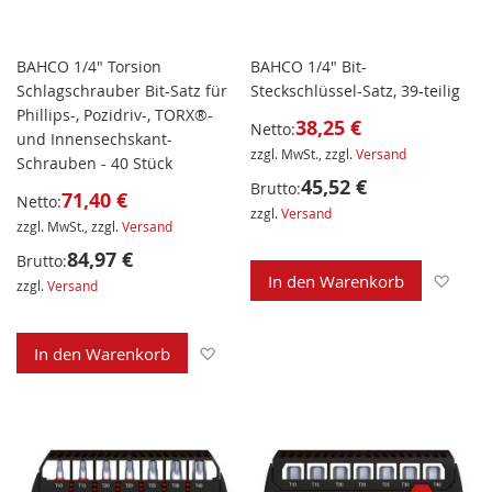
BAHCO 1/4" Torsion
BAHCO 1/4" Bit-
Schlagschrauber Bit-Satz für
Steckschlüssel-Satz, 39-teilig
Phillips-, Pozidriv-, TORX®-
38,25 €
Netto:
und Innensechskant-
zzgl. MwSt., zzgl.
Versand
Schrauben - 40 Stück
45,52 €
Brutto:
71,40 €
Netto:
zzgl.
Versand
zzgl. MwSt., zzgl.
Versand
84,97 €
Brutto:
Zur 
In den Warenkorb
zzgl.
Versand
Zur Wunschliste hinzufügen
In den Warenkorb