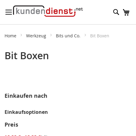
Direkt
Suche
M
zum
Inhalt
Home
Werkzeug
Bits und Co.
Bit Boxen
Bit Boxen
Einkaufen nach
Einkaufsoptionen
Preis