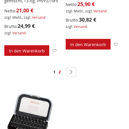
gemischt, 13-tlg. PH/PZ/Torx
25,90 €
Netto:
21,00 €
Netto:
zzgl. MwSt., zzgl.
Versand
zzgl. MwSt., zzgl.
Versand
30,82 €
Brutto:
24,99 €
Brutto:
zzgl.
Versand
zzgl.
Versand
Zur 
In den Warenkorb
Zur Wunschliste hinzufügen
In den Warenkorb
Seite
Sie lesen gerade Seite
Seite
Seite
Weiter
1
2