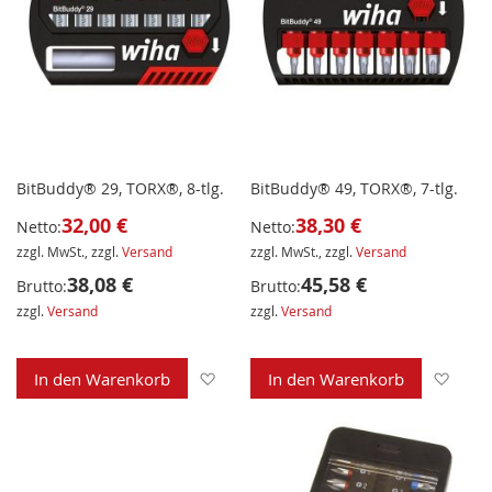
BitBuddy® 29, TORX®, 8-tlg.
BitBuddy® 49, TORX®, 7-tlg.
32,00 €
38,30 €
Netto:
Netto:
zzgl. MwSt., zzgl.
Versand
zzgl. MwSt., zzgl.
Versand
38,08 €
45,58 €
Brutto:
Brutto:
zzgl.
Versand
zzgl.
Versand
Zur Wunschliste hinzufügen
Zur 
In den Warenkorb
In den Warenkorb