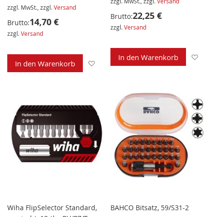
zzgl. MwSt., zzgl.
Versand
zzgl. MwSt., zzgl.
Versand
22,25 €
Brutto:
14,70 €
Brutto:
zzgl.
Versand
zzgl.
Versand
Zur 
In den Warenkorb
Zur Wunschliste hinzufügen
In den Warenkorb
Wiha FlipSelector Standard,
BAHCO Bitsatz, 59/S31-2