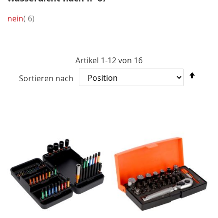
Artikel
nein
6
Artikel
1
-
12
von
16
In
Sortieren nach
abst
Reih