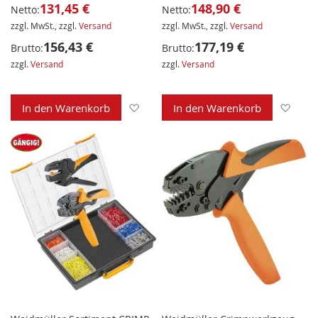
131,45 €
148,90 €
Netto:
Netto:
zzgl. MwSt., zzgl.
Versand
zzgl. MwSt., zzgl.
Versand
156,43 €
177,19 €
Brutto:
Brutto:
zzgl.
Versand
zzgl.
Versand
Zur Wunschliste hinzufügen
Zur 
In den Warenkorb
In den Warenkorb