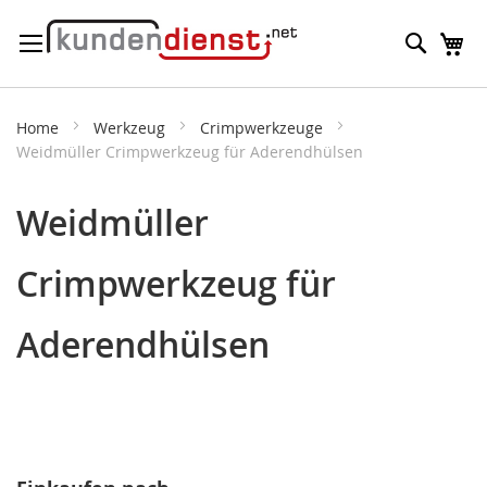
Direkt
Suche
M
zum
Inhalt
Home
Werkzeug
Crimpwerkzeuge
Weidmüller Crimpwerkzeug für Aderendhülsen
Weidmüller
Crimpwerkzeug für
Aderendhülsen