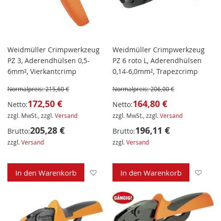
Weidmüller Crimpwerkzeug
Weidmüller Crimpwerkzeug
PZ 3, Aderendhülsen 0,5-
PZ 6 roto L, Aderendhülsen
6mm², Vierkantcrimp
0,14-6,0mm², Trapezcrimp
Normalpreis:
215,60 €
Normalpreis:
206,00 €
172,50 €
164,80 €
Netto:
Netto:
zzgl. MwSt., zzgl.
Versand
zzgl. MwSt., zzgl.
Versand
205,28 €
196,11 €
Brutto:
Brutto:
zzgl.
Versand
zzgl.
Versand
Zur Wunschliste hinzufügen
Zur 
In den Warenkorb
In den Warenkorb