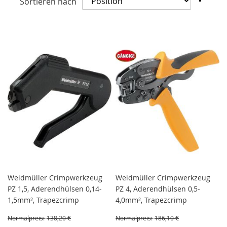
Sortieren nach
abst
Reih
Weidmüller Crimpwerkzeug
Weidmüller Crimpwerkzeug
PZ 1,5, Aderendhülsen 0,14-
PZ 4, Aderendhülsen 0,5-
1,5mm², Trapezcrimp
4,0mm², Trapezcrimp
Normalpreis:
138,20 €
Normalpreis:
186,10 €