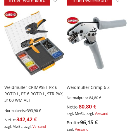
In den Warenkorb
In den Warenkorb
Weidmüller CRIMPSET PZ 6
Weidmüller Crimp 6 Z
ROTO L, PZ 6 ROTO L, STRIPAX,
Normalpreis:
84,80 €
3100 WM AEH
80,80 €
Netto:
Normalpreis:
393,90 €
zzgl. MwSt., zzgl.
Versand
342,42 €
Netto:
96,15 €
Brutto:
zzgl. MwSt., zzgl.
Versand
zzgl.
Versand