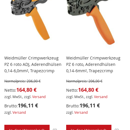
Weidmüller Crimpwerkzeug
Weidmüller Crimpwerkzeug
PZ 6 roto ADJ, Aderendhülsen
PZ 6 roto, Aderendhülsen
0,14-6,0mm², Trapezcrimp
0,14-6mm², Trapezcrimp
Normalpreis:
206,00 €
Normalpreis:
206,00 €
164,80 €
164,80 €
Netto:
Netto:
zzgl. MwSt., zzgl.
Versand
zzgl. MwSt., zzgl.
Versand
196,11 €
196,11 €
Brutto:
Brutto:
zzgl.
Versand
zzgl.
Versand
Zur Wunschliste hinzufügen
Zur 