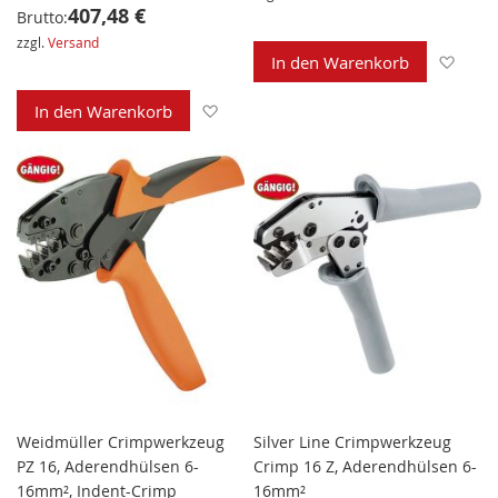
407,48 €
Brutto:
zzgl.
Versand
Zur 
In den Warenkorb
Zur Wunschliste hinzufügen
In den Warenkorb
Weidmüller Crimpwerkzeug
Silver Line Crimpwerkzeug
PZ 16, Aderendhülsen 6-
Crimp 16 Z, Aderendhülsen 6-
16mm², Indent-Crimp
16mm²