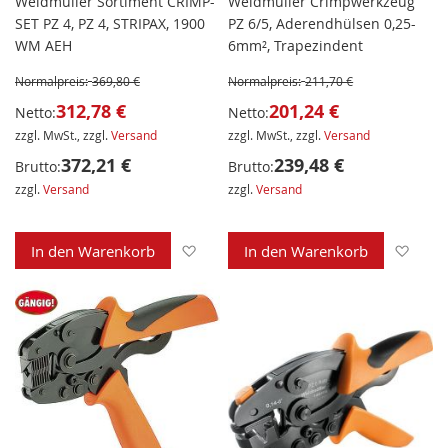
Weidmüller Sortiment CRIMP-
Weidmüller Crimpwerkzeug
SET PZ 4, PZ 4, STRIPAX, 1900
PZ 6/5, Aderendhülsen 0,25-
WM AEH
6mm², Trapezindent
Normalpreis:
369,80 €
Normalpreis:
211,70 €
312,78 €
201,24 €
Netto:
Netto:
zzgl. MwSt., zzgl.
Versand
zzgl. MwSt., zzgl.
Versand
372,21 €
239,48 €
Brutto:
Brutto:
zzgl.
Versand
zzgl.
Versand
Zur Wunschliste hinzufügen
Zur 
In den Warenkorb
In den Warenkorb