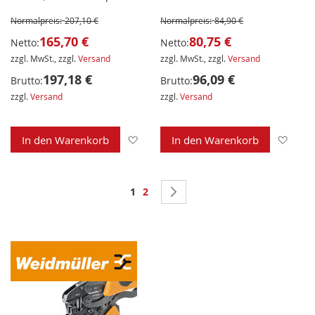
Normalpreis:
207,10 €
Normalpreis:
84,90 €
165,70 €
80,75 €
Netto:
Netto:
zzgl. MwSt., zzgl.
Versand
zzgl. MwSt., zzgl.
Versand
197,18 €
96,09 €
Brutto:
Brutto:
zzgl.
Versand
zzgl.
Versand
Zur Wunschliste hinzufügen
Zur 
In den Warenkorb
In den Warenkorb
Seite
Sie lesen gerade Seite
Seite
Seite
Weiter
1
2