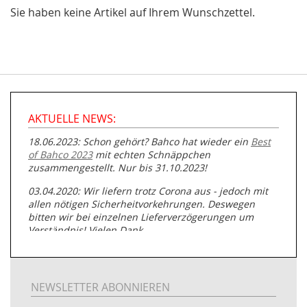
Sie haben keine Artikel auf Ihrem Wunschzettel.
AKTUELLE NEWS:
18.06.2023: Schon gehört? Bahco hat wieder ein
Best
of Bahco 2023
mit echten Schnäppchen
zusammengestellt. Nur bis 31.10.2023!
03.04.2020: Wir liefern trotz Corona aus - jedoch mit
allen nötigen Sicherheitvorkehrungen. Deswegen
bitten wir bei einzelnen Lieferverzögerungen um
Verständnis! Vielen Dank.
05.07.2019: Neuester Zugang zu unserer
Produktpalette:
Produkte der Albert Roller GmbH zur
Rohrbearbeitung
NEWSLETTER ABONNIEREN
01.06.2019: Individuell
bedruckte Kabeltrommeln
auf