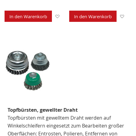
Zur Wunschliste hinzufügen
Zur 
In den Warenkorb
In den Warenkorb
Topfbürsten, gewellter Draht
Topfbürsten mit gewelltem Draht werden auf
Winkelschleifern eingesetzt zum Bearbeiten großer
Oberflächen: Entrosten, Polieren, Entfernen von