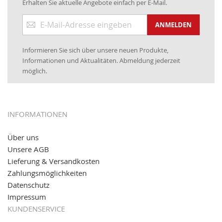
Erhalten Sie aktuelle Angebote einfach per E-Mail.
www.kabeltrommeln-versand.de/Kabelbedruckung
Anmeldung
04.11.2018: Überarbeitung der Corporate Identity (CI)
ANMELDEN
zum
Newsletter:
25.01.2017:
JETZT NEU
- Zahlung per paydirekt
Informieren Sie sich über unsere neuen Produkte,
16.01.2017:
JETZT NEU
- Visa & MasterCard (inkl.
Informationen und Aktualitäten. Abmeldung jederzeit
Maestro)
möglich.
12.01.2017:
JETZT NEU
- giropay, SOFORT-Überweisung
sowie eps (PAYONE)
05.09.2016: NEUE Topseller bei
www.kabeltrommeln-
INFORMATIONEN
versand.de
!
Über uns
11.08.2016: Gerade entsteht unser "neuer"
Unsere AGB
Partnershop
www.transportwagen-versand.de
, der
Online-Shop für einfaches Transportieren. Einfach
Lieferung & Versandkosten
reinschauen...
Zahlungsmöglichkeiten
Datenschutz
Impressum
KUNDENSERVICE