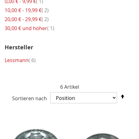
Artikel
0,00 €
-
9,99 €
1
Artikel
10,00 €
-
19,99 €
2
Artikel
20,00 €
-
29,99 €
2
Artikel
30,00 €
und höher
1
Hersteller
Artikel
Lessmann
6
6
Artikel
In
Sortieren nach
abst
Reih