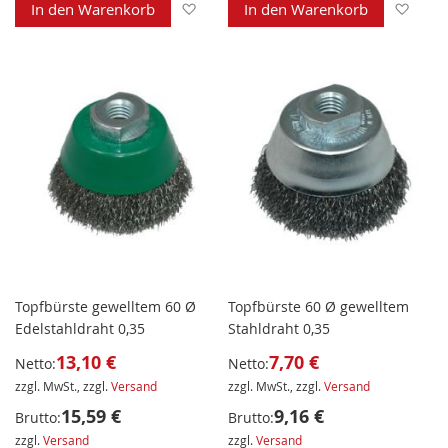
Zur Wunschliste hinzufügen
Zur 
In den Warenkorb
In den Warenkorb
Topfbürste gewelltem 60 Ø
Topfbürste 60 Ø gewelltem
Edelstahldraht 0,35
Stahldraht 0,35
13,10 €
7,70 €
Netto:
Netto:
zzgl. MwSt., zzgl.
Versand
zzgl. MwSt., zzgl.
Versand
15,59 €
9,16 €
Brutto:
Brutto:
zzgl.
Versand
zzgl.
Versand