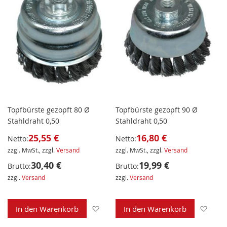
Topfbürste gezopft 80 Ø
Topfbürste gezopft 90 Ø
Stahldraht 0,50
Stahldraht 0,50
25,55 €
16,80 €
Netto:
Netto:
zzgl. MwSt., zzgl.
Versand
zzgl. MwSt., zzgl.
Versand
30,40 €
19,99 €
Brutto:
Brutto:
zzgl.
Versand
zzgl.
Versand
Zur Wunschliste hinzufügen
Zur 
In den Warenkorb
In den Warenkorb