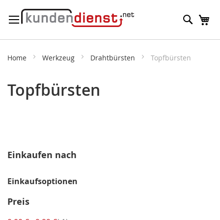
Direkt
Suche
M
zum
Inhalt
Home
Werkzeug
Drahtbürsten
Topfbürsten
Topfbürsten
Einkaufen nach
Einkaufsoptionen
Preis