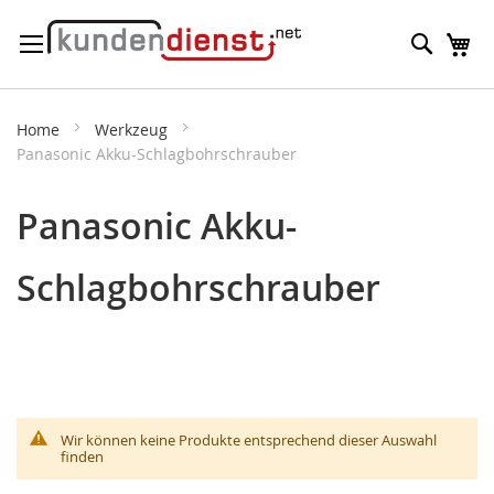
Direkt
Suche
M
zum
Inhalt
Home
Werkzeug
Panasonic Akku-Schlagbohrschrauber
Panasonic Akku-
Schlagbohrschrauber
Wir können keine Produkte entsprechend dieser Auswahl
finden