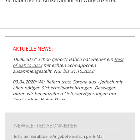
Sie haben keine Artikel auf Ihrem Wunschzettel.
AKTUELLE NEWS:
18.06.2023: Schon gehört? Bahco hat wieder ein
Best
of Bahco 2023
mit echten Schnäppchen
zusammengestellt. Nur bis 31.10.2023!
03.04.2020: Wir liefern trotz Corona aus - jedoch mit
allen nötigen Sicherheitvorkehrungen. Deswegen
bitten wir bei einzelnen Lieferverzögerungen um
Verständnis! Vielen Dank.
05.07.2019: Neuester Zugang zu unserer
Produktpalette:
Produkte der Albert Roller GmbH zur
Rohrbearbeitung
NEWSLETTER ABONNIEREN
01.06.2019: Individuell
bedruckte Kabeltrommeln
auf
Erhalten Sie aktuelle Angebote einfach per E-Mail.
www.kabeltrommeln-versand.de/Kabelbedruckung