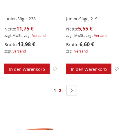
Junior-Säge, 238
Junior-Säge, 219
11,75 €
5,55 €
Netto:
Netto:
zzgl. MwSt., zzgl.
Versand
zzgl. MwSt., zzgl.
Versand
13,98 €
6,60 €
Brutto:
Brutto:
zzgl.
Versand
zzgl.
Versand
Zur Wunschliste hinzufügen
Zur 
In den Warenkorb
In den Warenkorb
Seite
Sie lesen gerade Seite
Seite
Seite
Weiter
1
2