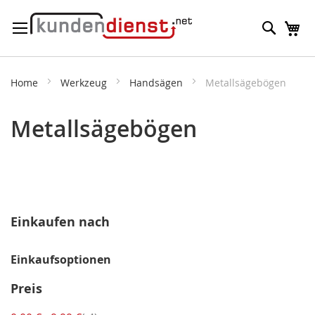
Direkt
Suche
M
zum
Inhalt
Home
Werkzeug
Handsägen
Metallsägebögen
Metallsägebögen
Einkaufen nach
Einkaufsoptionen
Preis