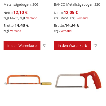
Metallsägebogen, 306
BAHCO Metallsägebogen 320
12,10 €
12,05 €
Netto:
Netto:
zzgl. MwSt., zzgl.
Versand
zzgl. MwSt., zzgl.
Versand
14,40 €
14,34 €
Brutto:
Brutto:
zzgl.
Versand
zzgl.
Versand
Zur Wunschliste hinzufügen
Zur 
In den Warenkorb
In den Warenkorb