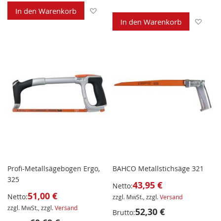
Zur Wunschliste hinzufügen
In den Warenkorb
Zur 
In den Warenkorb
Profi-Metallsägebogen Ergo,
BAHCO Metallstichsäge 321
325
43,95 €
Netto:
51,00 €
Netto:
zzgl. MwSt., zzgl.
Versand
zzgl. MwSt., zzgl.
Versand
52,30 €
Brutto: