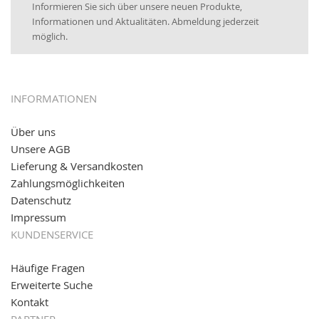
Informieren Sie sich über unsere neuen Produkte,
16.01.2017:
JETZT NEU
- Visa & MasterCard (inkl.
Informationen und Aktualitäten. Abmeldung jederzeit
Maestro)
möglich.
12.01.2017:
JETZT NEU
- giropay, SOFORT-Überweisung
sowie eps (PAYONE)
05.09.2016: NEUE Topseller bei
www.kabeltrommeln-
INFORMATIONEN
versand.de
!
Über uns
11.08.2016: Gerade entsteht unser "neuer"
Unsere AGB
Partnershop
www.transportwagen-versand.de
, der
Online-Shop für einfaches Transportieren. Einfach
Lieferung & Versandkosten
reinschauen...
Zahlungsmöglichkeiten
Datenschutz
Impressum
KUNDENSERVICE
Häufige Fragen
Erweiterte Suche
Kontakt