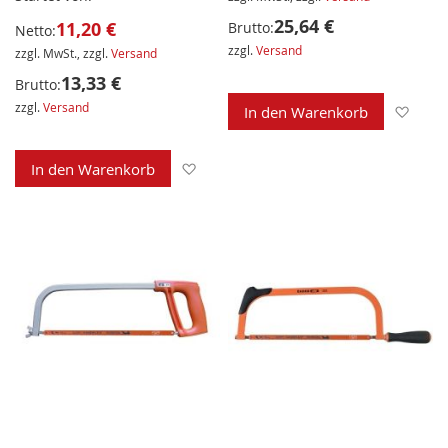
25,64 €
11,20 €
Brutto:
Netto:
zzgl.
Versand
zzgl. MwSt., zzgl.
Versand
13,33 €
Brutto:
zzgl.
Versand
Zur 
In den Warenkorb
Zur Wunschliste hinzufügen
In den Warenkorb