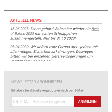
AKTUELLE NEWS:
18.06.2023: Schon gehört? Bahco hat wieder ein
Best
of Bahco 2023
mit echten Schnäppchen
zusammengestellt. Nur bis 31.10.2023!
03.04.2020: Wir liefern trotz Corona aus - jedoch mit
allen nötigen Sicherheitvorkehrungen. Deswegen
bitten wir bei einzelnen Lieferverzögerungen um
Verständnis! Vielen Dank.
05.07.2019: Neuester Zugang zu unserer
Produktpalette:
Produkte der Albert Roller GmbH zur
Rohrbearbeitung
NEWSLETTER ABONNIEREN
01.06.2019: Individuell
bedruckte Kabeltrommeln
auf
Erhalten Sie aktuelle Angebote einfach per E-Mail.
www.kabeltrommeln-versand.de/Kabelbedruckung
Anmeldung
04.11.2018: Überarbeitung der Corporate Identity (CI)
ANMELDEN
zum
Newsletter:
25.01.2017:
JETZT NEU
- Zahlung per paydirekt