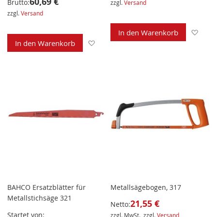
60,69 €
Brutto:
zzgl.
Versand
zzgl.
Versand
Zur 
In den Warenkorb
Zur Wunschliste hinzufügen
In den Warenkorb
BAHCO Ersatzblätter für
Metallsägebogen, 317
Metallstichsäge 321
21,55 €
Netto:
Startet von
zzgl. MwSt., zzgl.
Versand