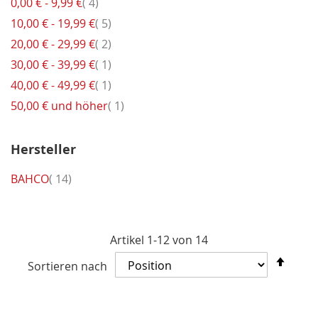
Artikel
0,00 €
-
9,99 €
4
Artikel
10,00 €
-
19,99 €
5
Artikel
20,00 €
-
29,99 €
2
Artikel
30,00 €
-
39,99 €
1
Artikel
40,00 €
-
49,99 €
1
Artikel
50,00 €
und höher
1
Hersteller
Artikel
BAHCO
14
Artikel
1
-
12
von
14
In
Sortieren nach
abst
Reih