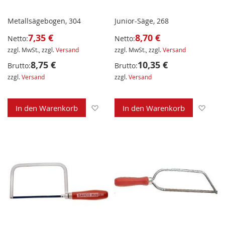
Metallsägebogen, 304
Junior-Säge, 268
7,35 €
8,70 €
Netto:
Netto:
zzgl. MwSt., zzgl.
Versand
zzgl. MwSt., zzgl.
Versand
8,75 €
10,35 €
Brutto:
Brutto:
zzgl.
Versand
zzgl.
Versand
Zur Wunschliste hinzufügen
Zur 
In den Warenkorb
In den Warenkorb