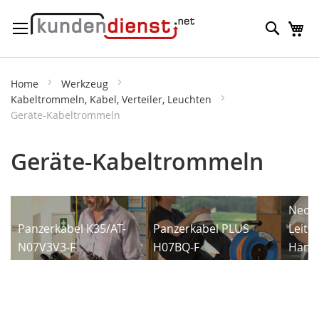
Direkt
Suche
M
zum
Inhalt
Home
Werkzeug
Kabeltrommeln, Kabel, Verteiler, Leuchten
Geräte-Kabeltrommeln
Geräte-Kabeltrommeln
Neop
Panzerkabel K35/AT-
Panzerkabel PLUS
Leitu
N07V3V3-F
H07BQ-F
Häng