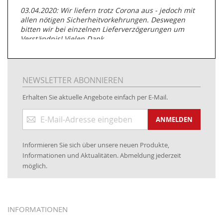
03.04.2020: Wir liefern trotz Corona aus - jedoch mit
allen nötigen Sicherheitvorkehrungen. Deswegen
bitten wir bei einzelnen Lieferverzögerungen um
Verständnis! Vielen Dank.
05.07.2019: Neuester Zugang zu unserer
Produktpalette:
Produkte der Albert Roller GmbH zur
Rohrbearbeitung
NEWSLETTER ABONNIEREN
01.06.2019: Individuell
bedruckte Kabeltrommeln
auf
Erhalten Sie aktuelle Angebote einfach per E-Mail.
www.kabeltrommeln-versand.de/Kabelbedruckung
Anmeldung
04.11.2018: Überarbeitung der Corporate Identity (CI)
ANMELDEN
zum
Newsletter:
25.01.2017:
JETZT NEU
- Zahlung per paydirekt
Informieren Sie sich über unsere neuen Produkte,
16.01.2017:
JETZT NEU
- Visa & MasterCard (inkl.
Informationen und Aktualitäten. Abmeldung jederzeit
Maestro)
möglich.
12.01.2017:
JETZT NEU
- giropay, SOFORT-Überweisung
sowie eps (PAYONE)
05.09.2016: NEUE Topseller bei
www.kabeltrommeln-
INFORMATIONEN
versand.de
!