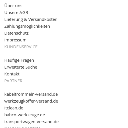
Über uns
11.08.2016: Gerade entsteht unser "neuer"
Unsere AGB
Partnershop
www.transportwagen-versand.de
, der
Online-Shop für einfaches Transportieren. Einfach
Lieferung & Versandkosten
reinschauen...
Zahlungsmöglichkeiten
Datenschutz
Impressum
KUNDENSERVICE
Häufige Fragen
Erweiterte Suche
Kontakt
PARTNER
kabeltrommeln-versand.de
werkzeugkoffer-versand.de
itclean.de
bahco-werkzeuge.de
transportwagen-versand.de