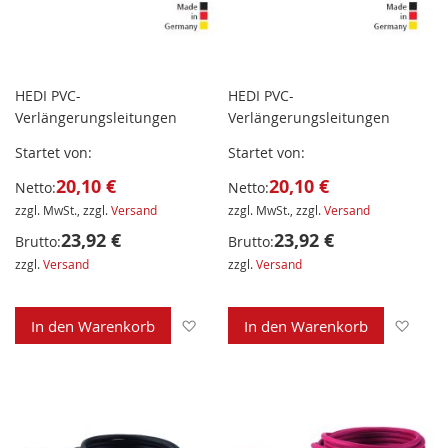
HEDI PVC-
HEDI PVC-
Verlängerungsleitungen
Verlängerungsleitungen
Startet von
Startet von
20,10 €
20,10 €
Netto:
Netto:
zzgl. MwSt., zzgl.
Versand
zzgl. MwSt., zzgl.
Versand
23,92 €
23,92 €
Brutto:
Brutto:
zzgl.
Versand
zzgl.
Versand
Zur Wunschliste hinzufügen
Zur 
In den Warenkorb
In den Warenkorb