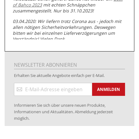
of Bahco 2023
mit echten Schnäppchen
zusammengestellt. Nur bis 31.10.2023!
03.04.2020: Wir liefern trotz Corona aus - jedoch mit
allen nötigen Sicherheitvorkehrungen. Deswegen
bitten wir bei einzelnen Lieferverzögerungen um
Verständnis! Vielen Dank.
05.07.2019: Neuester Zugang zu unserer
Produktpalette:
Produkte der Albert Roller GmbH zur
Rohrbearbeitung
NEWSLETTER ABONNIEREN
01.06.2019: Individuell
bedruckte Kabeltrommeln
auf
Erhalten Sie aktuelle Angebote einfach per E-Mail.
www.kabeltrommeln-versand.de/Kabelbedruckung
Anmeldung
04.11.2018: Überarbeitung der Corporate Identity (CI)
ANMELDEN
zum
Newsletter:
25.01.2017:
JETZT NEU
- Zahlung per paydirekt
Informieren Sie sich über unsere neuen Produkte,
16.01.2017:
JETZT NEU
- Visa & MasterCard (inkl.
Informationen und Aktualitäten. Abmeldung jederzeit
Maestro)
möglich.
12.01.2017:
JETZT NEU
- giropay, SOFORT-Überweisung
sowie eps (PAYONE)