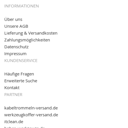
05.09.2016: NEUE Topseller bei
www.kabeltrommeln-
INFORMATIONEN
versand.de
!
Über uns
11.08.2016: Gerade entsteht unser "neuer"
Unsere AGB
Partnershop
www.transportwagen-versand.de
, der
Online-Shop für einfaches Transportieren. Einfach
Lieferung & Versandkosten
reinschauen...
Zahlungsmöglichkeiten
Datenschutz
Impressum
KUNDENSERVICE
Häufige Fragen
Erweiterte Suche
Kontakt
PARTNER
kabeltrommeln-versand.de
werkzeugkoffer-versand.de
itclean.de