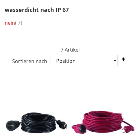
wasserdicht nach IP 67
Artikel
nein
7
7
Artikel
In
Sortieren nach
abst
Reih