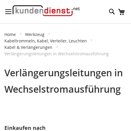
Direkt
Suche
M
zum
Inhalt
Home
Werkzeug
Kabeltrommeln, Kabel, Verteiler, Leuchten
Kabel & Verlängerungen
Verlängerungsleitungen in Wechselstromausführung
Verlängerungsleitungen in
Wechselstromausführung
Einkaufen nach