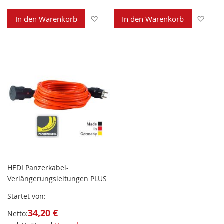
Zur Wunschliste hinzufügen
Zur 
In den Warenkorb
In den Warenkorb
HEDI Panzerkabel-
Verlängerungsleitungen PLUS
Startet von
34,20 €
Netto: