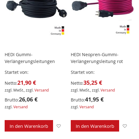
HEDI Gummi-
HEDI Neopren-Gummi-
Verlängerungsleitungen
Verlängerungsleitung rot
Startet von
Startet von
21,90 €
35,25 €
Netto:
Netto:
zzgl. MwSt., zzgl.
Versand
zzgl. MwSt., zzgl.
Versand
26,06 €
41,95 €
Brutto:
Brutto:
zzgl.
Versand
zzgl.
Versand
Zur Wunschliste hinzufügen
Zur 
In den Warenkorb
In den Warenkorb