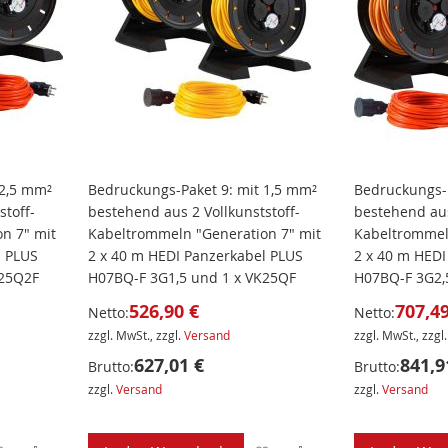
 2,5 mm²
Bedruckungs-Paket 9: mit 1,5 mm²
Bedruckungs-P
stoff-
bestehend aus 2 Vollkunststoff-
bestehend aus
n 7" mit
Kabeltrommeln "Generation 7" mit
Kabeltrommel
l PLUS
2 x 40 m HEDI Panzerkabel PLUS
2 x 40 m HEDI
K25Q2F
H07BQ-F 3G1,5 und 1 x VK25QF
H07BQ-F 3G2,
526,90 €
707,49
Netto:
Netto:
zzgl. MwSt., zzgl.
Versand
zzgl. MwSt., zzgl
627,01 €
841,9
Brutto:
Brutto:
zzgl.
Versand
zzgl.
Versand