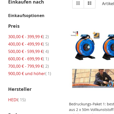
Ansicht
Einkaufen nach
Raster
Liste
Artike
als
Einkaufsoptionen
Preis
Artikel
300,00 €
-
399,99 €
2
Artikel
400,00 €
-
499,99 €
5
Artikel
500,00 €
-
599,99 €
4
Artikel
600,00 €
-
699,99 €
1
Artikel
700,00 €
-
799,99 €
2
Artikel
900,00 €
und höher
1
Hersteller
Artikel
HEDI
15
Bedruckungs-Paket 1: bes
aus 2 x 50m Vollkunststoff