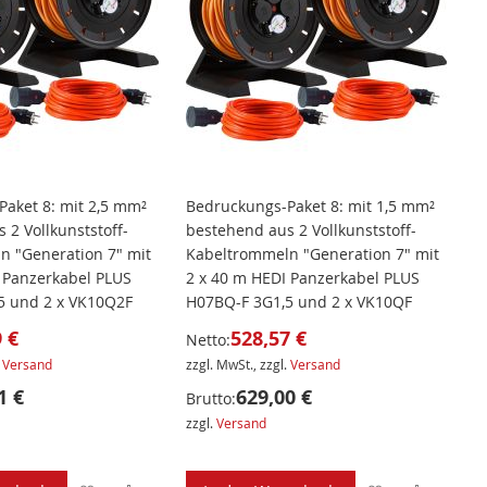
aket 8: mit 2,5 mm²
Bedruckungs-Paket 8: mit 1,5 mm²
 2 Vollkunststoff-
bestehend aus 2 Vollkunststoff-
n "Generation 7" mit
Kabeltrommeln "Generation 7" mit
 Panzerkabel PLUS
2 x 40 m HEDI Panzerkabel PLUS
5 und 2 x VK10Q2F
H07BQ-F 3G1,5 und 2 x VK10QF
 €
528,57 €
Netto:
.
Versand
zzgl. MwSt., zzgl.
Versand
1 €
629,00 €
Brutto:
zzgl.
Versand