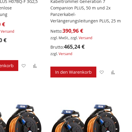
PLUS H07BQ-F 3G2,5
Kabeltrommel Generation 7
enlose
Companion PLUS, 50 m und 2x
kung
Panzerkabel-
Verlängerungsleitungen PLUS, 25 m
 €
390,96 €
Netto:
.
Versand
zzgl. MwSt., zzgl.
Versand
0 €
465,24 €
Brutto:
zzgl.
Versand
Zur
Zur
enkorb
Zur
Zur
In den Warenkorb
Wunschliste
Vergleichsliste
Wunschliste
Verglei
hinzufügen
hinzufügen
hinzufügen
hinzuf