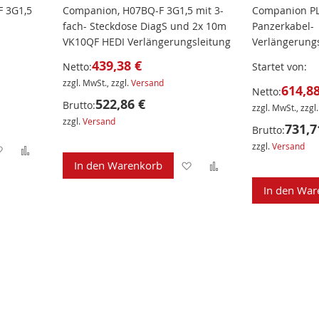
F 3G1,5
Companion, H07BQ-F 3G1,5 mit 3-
Companion PL
fach- Steckdose DiagS und 2x 10m
Panzerkabel-
VK10QF HEDI Verlängerungsleitung
Verlängerungs
439,38 €
Netto:
Startet von
zzgl. MwSt., zzgl.
Versand
614,88
Netto:
522,86 €
Brutto:
zzgl. MwSt., zzgl
zzgl.
Versand
731,7
Brutto:
zzgl.
Versand
Zur
Zur
Zur
Zur
In den Warenkorb
Wunschliste
Vergleichsliste
Wunschliste
Vergleichsliste
In den War
hinzufügen
hinzufügen
hinzufügen
hinzufügen