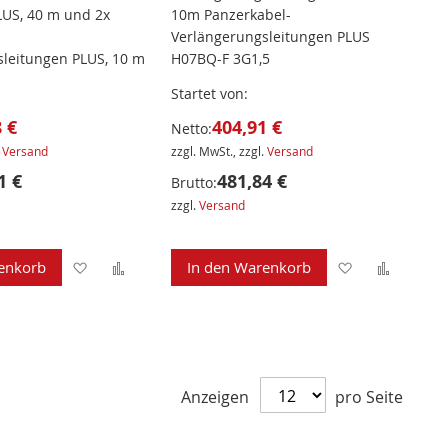
US, 40 m und 2x
10m Panzerkabel-
Verlängerungsleitungen PLUS
leitungen PLUS, 10 m
H07BQ-F 3G1,5
Startet von
 €
404,91 €
Netto:
.
Versand
zzgl. MwSt., zzgl.
Versand
1 €
481,84 €
Brutto:
zzgl.
Versand
Zur
Zur
Zur
Zur
enkorb
In den Warenkorb
Wunschliste
Vergleichsliste
Wunschliste
Verglei
hinzufügen
hinzufügen
hinzufügen
hinzuf
Anzeigen
pro Seite