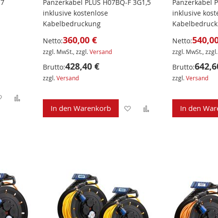
 7
Panzerkabel PLUS H07BQ-F 3G1,5
Panzerkabel 
inklusive kostenlose
inklusive kost
Kabelbedruckung
Kabelbedruc
360,00 €
540,00
Netto:
Netto:
zzgl. MwSt., zzgl.
Versand
zzgl. MwSt., zzgl
428,40 €
642,6
Brutto:
Brutto:
zzgl.
Versand
zzgl.
Versand
Zur
Zur
Zur
Zur
In den Warenkorb
In den War
Wunschliste
Vergleichsliste
Wunschliste
Vergleichsliste
hinzufügen
hinzufügen
hinzufügen
hinzufügen