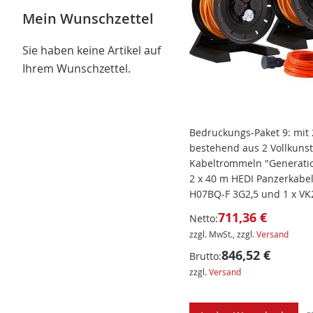
Mein Wunschzettel
Sie haben keine Artikel auf
Ihrem Wunschzettel.
Bedruckungs-Paket 9: mit
bestehend aus 2 Vollkunst
Kabeltrommeln "Generatio
2 x 40 m HEDI Panzerkabe
H07BQ-F 3G2,5 und 1 x V
711,36 €
Netto:
zzgl. MwSt., zzgl.
Versand
846,52 €
Brutto:
zzgl.
Versand