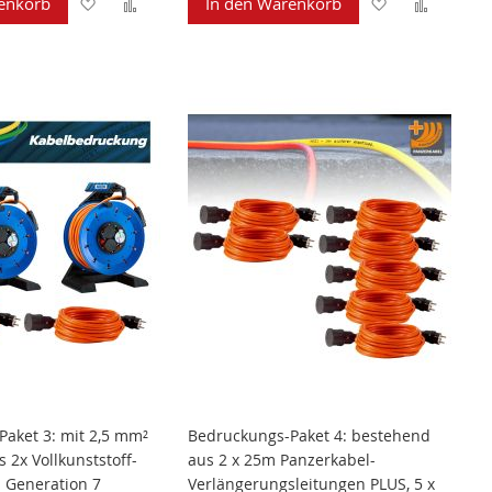
Zur
Zur
Zur
Zur
enkorb
In den Warenkorb
Wunschliste
Vergleichsliste
Wunschliste
Verglei
hinzufügen
hinzufügen
hinzufügen
hinzuf
aket 3: mit 2,5 mm²
Bedruckungs-Paket 4: bestehend
 2x Vollkunststoff-
aus 2 x 25m Panzerkabel-
 Generation 7
Verlängerungsleitungen PLUS, 5 x