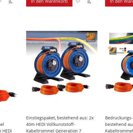
Zur
Zur
Zur
Zur
In den Warenkorb
In den War
Wunschliste
Vergleichsliste
Wunschliste
Vergleichsliste
hinzufügen
hinzufügen
hinzufügen
hinzufügen
Einstiegspaket, bestehend aus: 2x
Bedruckungs-P
el
40m HEDI Vollkunststoff-
bestehend aus
m HEDI
Kabeltrommel Generation 7
Kabeltrommel