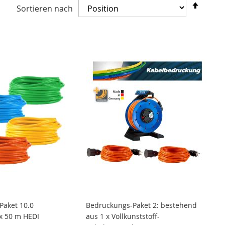
In
Sortieren nach
abste
Reihe
Paket 10.0
Bedruckungs-Paket 2: bestehend
x 50 m HEDI
aus 1 x Vollkunststoff-