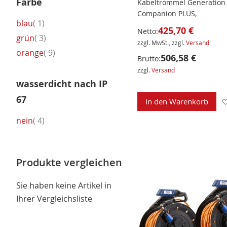
Farbe
Kabeltrommel Generation
Companion PLUS,
Artikel
blau
1
425,70 €
Netto:
Artikel
grün
3
zzgl. MwSt., zzgl.
Versand
Artikel
orange
9
506,58 €
Brutto:
zzgl.
Versand
wasserdicht nach IP
67
In den Warenkorb
Artikel
nein
4
Produkte vergleichen
Sie haben keine Artikel in
Ihrer Vergleichsliste