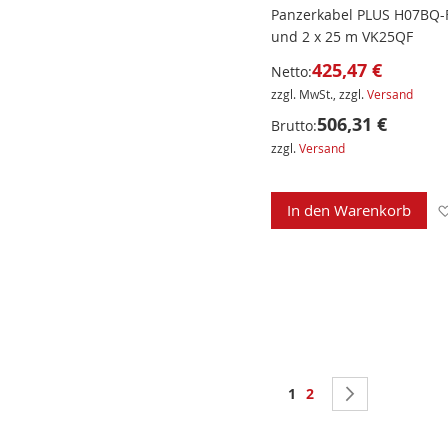
Panzerkabel PLUS H07BQ-
und 2 x 25 m VK25QF
425,47 €
Netto:
zzgl. MwSt., zzgl.
Versand
506,31 €
Brutto:
zzgl.
Versand
In den Warenkorb
Seite
Sie lesen gerade Seite
Seite
Seite
Weiter
1
2