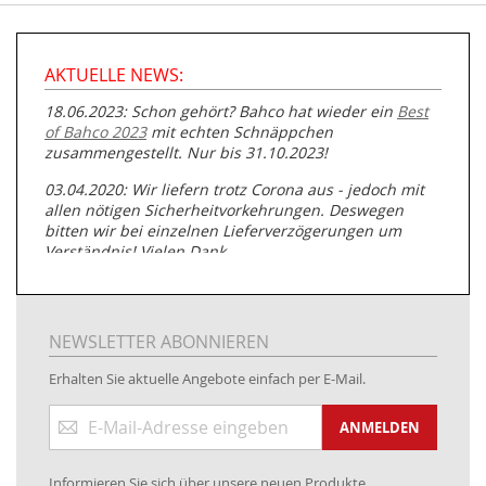
AKTUELLE NEWS:
18.06.2023: Schon gehört? Bahco hat wieder ein
Best
of Bahco 2023
mit echten Schnäppchen
zusammengestellt. Nur bis 31.10.2023!
03.04.2020: Wir liefern trotz Corona aus - jedoch mit
allen nötigen Sicherheitvorkehrungen. Deswegen
bitten wir bei einzelnen Lieferverzögerungen um
Verständnis! Vielen Dank.
05.07.2019: Neuester Zugang zu unserer
Produktpalette:
Produkte der Albert Roller GmbH zur
Rohrbearbeitung
NEWSLETTER ABONNIEREN
01.06.2019: Individuell
bedruckte Kabeltrommeln
auf
Erhalten Sie aktuelle Angebote einfach per E-Mail.
www.kabeltrommeln-versand.de/Kabelbedruckung
Anmeldung
04.11.2018: Überarbeitung der Corporate Identity (CI)
ANMELDEN
zum
Newsletter:
25.01.2017:
JETZT NEU
- Zahlung per paydirekt
Informieren Sie sich über unsere neuen Produkte,