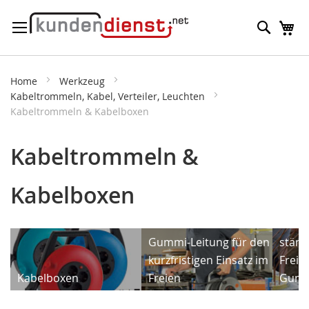
Direkt
Suche
M
zum
Inhalt
Home
Werkzeug
Kabeltrommeln, Kabel, Verteiler, Leuchten
Kabeltrommeln & Kabelboxen
Kabeltrommeln &
Kabelboxen
Neop
Leitu
Gummi-Leitung für den
ständ
kurzfristigen Einsatz im
Freie
Kabelboxen
Freien
Gumm