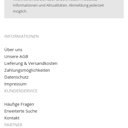
16.01.2017:
JETZT NEU
- Visa & MasterCard (inkl.
Informationen und Aktualitäten. Abmeldung jederzeit
Maestro)
möglich.
12.01.2017:
JETZT NEU
- giropay, SOFORT-Überweisung
sowie eps (PAYONE)
05.09.2016: NEUE Topseller bei
www.kabeltrommeln-
INFORMATIONEN
versand.de
!
Über uns
11.08.2016: Gerade entsteht unser "neuer"
Unsere AGB
Partnershop
www.transportwagen-versand.de
, der
Online-Shop für einfaches Transportieren. Einfach
Lieferung & Versandkosten
reinschauen...
Zahlungsmöglichkeiten
Datenschutz
Impressum
KUNDENSERVICE
Häufige Fragen
Erweiterte Suche
Kontakt
PARTNER