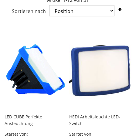
Artikel
1
-
12
von
31
In
Sortieren nach
abst
Reih
LED CUBE Perfekte
HEDI Arbeitsleuchte LED-
Ausleuchtung
Switch
Startet von
Startet von