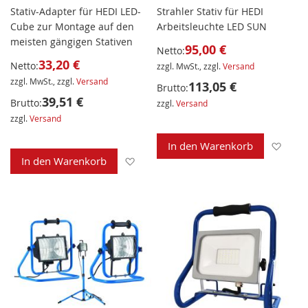
Stativ-Adapter für HEDI LED-
Strahler Stativ für HEDI
Cube zur Montage auf den
Arbeitsleuchte LED SUN
meisten gängigen Stativen
95,00 €
Netto:
33,20 €
Netto:
zzgl. MwSt., zzgl.
Versand
zzgl. MwSt., zzgl.
Versand
113,05 €
Brutto:
39,51 €
Brutto:
zzgl.
Versand
zzgl.
Versand
Zur 
In den Warenkorb
Zur Wunschliste hinzufügen
In den Warenkorb