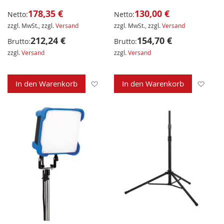
178,35 €
130,00 €
Netto:
Netto:
zzgl. MwSt., zzgl.
Versand
zzgl. MwSt., zzgl.
Versand
212,24 €
154,70 €
Brutto:
Brutto:
zzgl.
Versand
zzgl.
Versand
Zur Wunschliste hinzufügen
Zur 
In den Warenkorb
In den Warenkorb