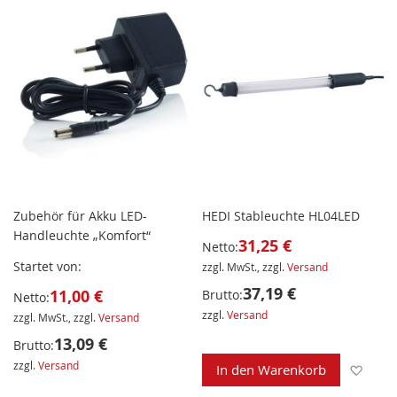
Zubehör für Akku LED-
HEDI Stableuchte HL04LED
Handleuchte „Komfort“
31,25 €
Netto:
Startet von
zzgl. MwSt., zzgl.
Versand
37,19 €
11,00 €
Brutto:
Netto:
zzgl.
Versand
zzgl. MwSt., zzgl.
Versand
13,09 €
Brutto:
zzgl.
Versand
Zur 
In den Warenkorb