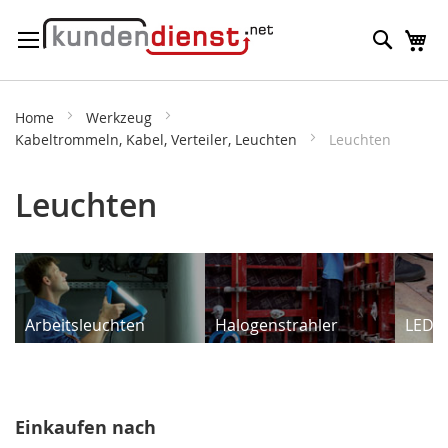
Direkt
Suche
M
zum
Inhalt
Home
Werkzeug
Kabeltrommeln, Kabel, Verteiler, Leuchten
Leuchten
Leuchten
Arbeitsleuchten
Halogenstrahler
LED-S
Einkaufen nach