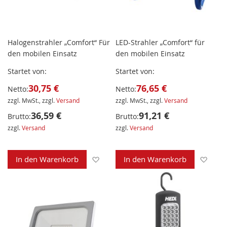
Halogenstrahler „Comfort“ Für
LED-Strahler „Comfort“ für
den mobilen Einsatz
den mobilen Einsatz
Startet von
Startet von
30,75 €
76,65 €
Netto:
Netto:
zzgl. MwSt., zzgl.
Versand
zzgl. MwSt., zzgl.
Versand
36,59 €
91,21 €
Brutto:
Brutto:
zzgl.
Versand
zzgl.
Versand
Zur Wunschliste hinzufügen
Zur 
In den Warenkorb
In den Warenkorb