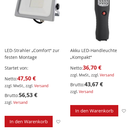
LED-Strahler „Comfort“ zur
Akku LED-Handleuchte
festen Montage
„Kompakt“
36,70 €
Startet von
Netto:
zzgl. MwSt., zzgl.
Versand
47,50 €
Netto:
43,67 €
Brutto:
zzgl. MwSt., zzgl.
Versand
zzgl.
Versand
56,53 €
Brutto:
zzgl.
Versand
Zur 
In den Warenkorb
Zur Wunschliste hinzufügen
In den Warenkorb