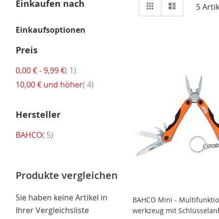
Ansicht
Einkaufen nach
Raster
Liste
5
Artik
als
Einkaufsoptionen
Preis
Artikel
0,00 €
-
9,99 €
1
Artikel
10,00 €
und höher
4
Hersteller
Artikel
BAHCO
5
Produkte vergleichen
Sie haben keine Artikel in
BAHCO Mini - Multifunktio
Ihrer Vergleichsliste
werkzeug mit Schlüssela