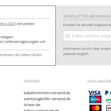
NEWSLETTER ABONNIER
ahco 2023
mit echten
Erhalten Sie aktuelle Angebote ei
Anmeldung
 nötigen
zum
nen Lieferverzögerungen um
Newsletter:
Informieren Sie sich über unse
jederzeit möglich.
Produkte der Albert Roller
.kabeltrommeln-
PARTNER
ZAHLUNGSA
kabeltrommeln-versand.de
werkzeugkoffer-versand.de
itclean.de
wie eps (PAYONE)
bahco-werkzeuge.de