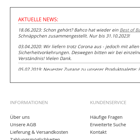
AKTUELLE NEWS:
18.06.2023: Schon gehört? Bahco hat wieder ein
Best of B
Schnäppchen zusammengestellt. Nur bis 31.10.2023!
03.04.2020: Wir liefern trotz Corona aus - jedoch mit allen
Sicherheitvorkehrungen. Deswegen bitten wir bei einzel
Verständnis! Vielen Dank.
05.07.2019: Neuester Zugang zu unserer Produktpalette:
GmbH zur Rohrbearbeitung
01.06.2019: Individuell
bedruckte Kabeltrommeln
auf
www
versand.de/Kabelbedruckung
INFORMATIONEN
KUNDENSERVICE
04.11.2018: Überarbeitung der Corporate Identity (CI)
25.01.2017:
JETZT NEU
- Zahlung per paydirekt
Über uns
Häufige Fragen
Unsere AGB
Erweiterte Suche
16.01.2017:
JETZT NEU
- Visa & MasterCard (inkl. Maestro)
Lieferung & Versandkosten
Kontakt
12.01.2017:
JETZT NEU
- giropay, SOFORT-Überweisung so
Zahlungsmöglichkeiten