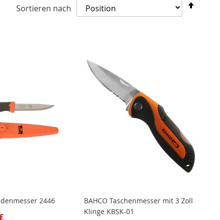
In
Sortieren nach
abste
Reihe
denmesser 2446
BAHCO Taschenmesser mit 3 Zoll
Klinge KBSK-01
€