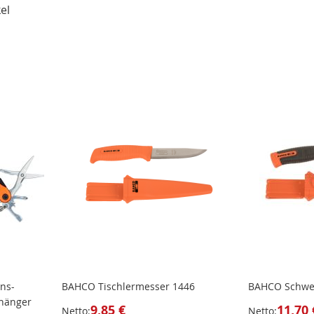
el
ns-
BAHCO Tischlermesser 1446
BAHCO Schwe
nhänger
9,85 €
11,70 
Netto:
Netto: