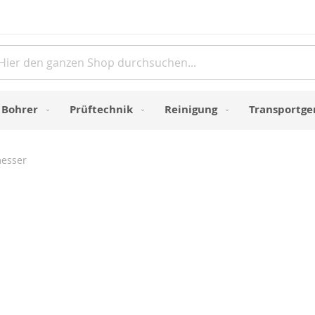
Direkt
zum
Inhalt
e
Bohrer
Prüftechnik
Reinigung
Transportge
messer