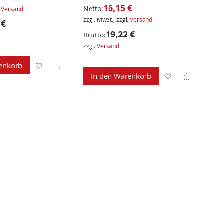
16,15 €
Netto:
.
Versand
zzgl. MwSt., zzgl.
Versand
 €
19,22 €
Brutto:
zzgl.
Versand
Zur
Zur
enkorb
Zur
Zur
In den Warenkorb
Wunschliste
Vergleichsliste
Wunschliste
Verglei
hinzufügen
hinzufügen
hinzufügen
hinzuf