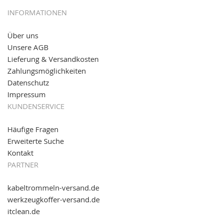
05.09.2016: NEUE Topseller bei
www.kabeltrommeln-
INFORMATIONEN
versand.de
!
Über uns
11.08.2016: Gerade entsteht unser "neuer"
Unsere AGB
Partnershop
www.transportwagen-versand.de
, der
Online-Shop für einfaches Transportieren. Einfach
Lieferung & Versandkosten
reinschauen...
Zahlungsmöglichkeiten
Datenschutz
Impressum
KUNDENSERVICE
Häufige Fragen
Erweiterte Suche
Kontakt
PARTNER
kabeltrommeln-versand.de
werkzeugkoffer-versand.de
itclean.de