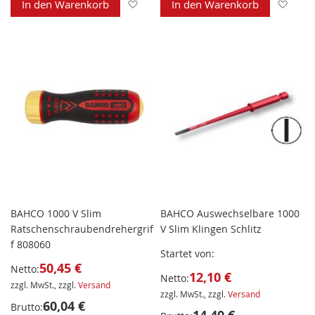
Zur Wunschliste hinzufügen
Zur 
In den Warenkorb
In den Warenkorb
BAHCO 1000 V Slim
BAHCO Auswechselbare 1000
Ratschenschraubendrehergrif
V Slim Klingen Schlitz
f 808060
Startet von
50,45 €
Netto:
12,10 €
Netto:
zzgl. MwSt., zzgl.
Versand
zzgl. MwSt., zzgl.
Versand
60,04 €
Brutto: