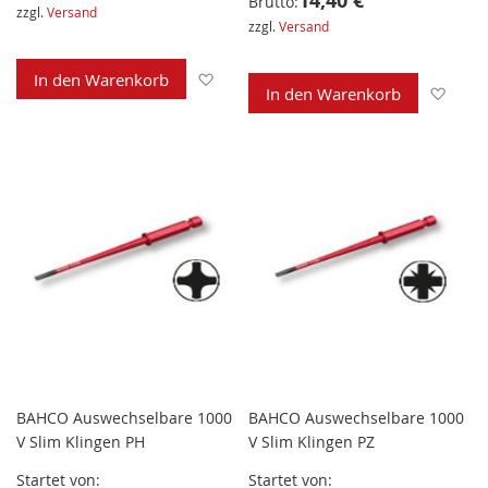
14,40 €
Brutto:
zzgl.
Versand
zzgl.
Versand
Zur Wunschliste hinzufügen
In den Warenkorb
Zur 
In den Warenkorb
BAHCO Auswechselbare 1000
BAHCO Auswechselbare 1000
V Slim Klingen PH
V Slim Klingen PZ
Startet von
Startet von