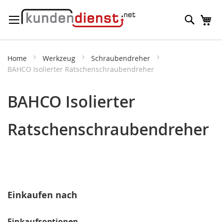
Direkt
Suche
M
zum
Inhalt
Home
Werkzeug
Schraubendreher
BAHCO Isolierter Ratschenschraubendreher
BAHCO Isolierter
Ratschenschraubendreher
Einkaufen nach
Einkaufsoptionen