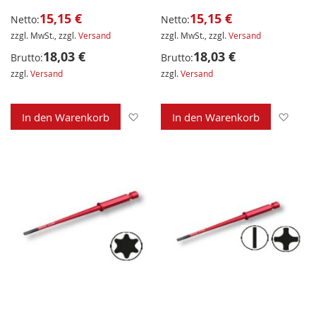
15,15 €
15,15 €
Netto:
Netto:
zzgl. MwSt., zzgl.
Versand
zzgl. MwSt., zzgl.
Versand
18,03 €
18,03 €
Brutto:
Brutto:
zzgl.
Versand
zzgl.
Versand
Zur Wunschliste hinzufügen
Zur 
In den Warenkorb
In den Warenkorb