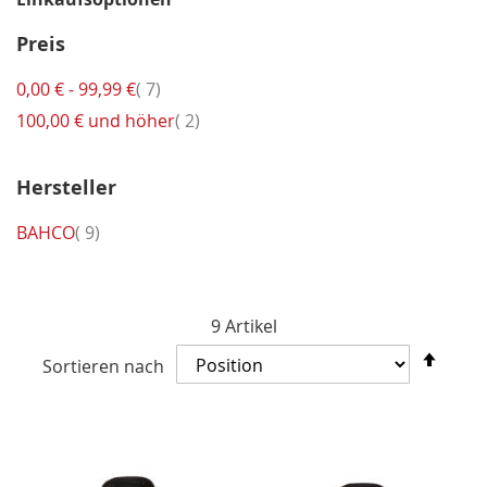
Preis
Artikel
0,00 €
-
99,99 €
7
Artikel
100,00 €
und höher
2
Hersteller
Artikel
BAHCO
9
9
Artikel
In
Sortieren nach
abst
Reih