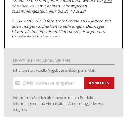
18.06.2023: Schon gehört? Bahco hat wieder ein
Best
of Bahco 2023
mit echten Schnäppchen
zusammengestellt. Nur bis 31.10.2023!
03.04.2020: Wir liefern trotz Corona aus - jedoch mit
allen nötigen Sicherheitvorkehrungen. Deswegen
bitten wir bei einzelnen Lieferverzögerungen um
Verständnis! Vielen Dank.
05.07.2019: Neuester Zugang zu unserer
Produktpalette:
Produkte der Albert Roller GmbH zur
Rohrbearbeitung
NEWSLETTER ABONNIEREN
01.06.2019: Individuell
bedruckte Kabeltrommeln
auf
Erhalten Sie aktuelle Angebote einfach per E-Mail.
www.kabeltrommeln-versand.de/Kabelbedruckung
Anmeldung
04.11.2018: Überarbeitung der Corporate Identity (CI)
ANMELDEN
zum
Newsletter:
25.01.2017:
JETZT NEU
- Zahlung per paydirekt
Informieren Sie sich über unsere neuen Produkte,
16.01.2017:
JETZT NEU
- Visa & MasterCard (inkl.
Informationen und Aktualitäten. Abmeldung jederzeit
Maestro)
möglich.
12.01.2017:
JETZT NEU
- giropay, SOFORT-Überweisung
sowie eps (PAYONE)