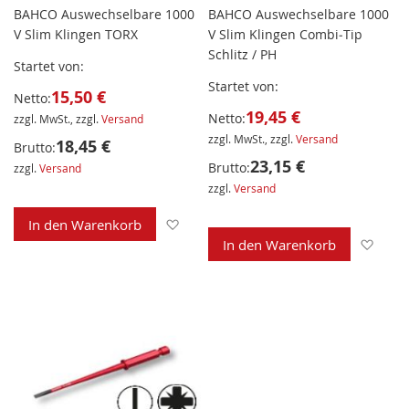
BAHCO Auswechselbare 1000
BAHCO Auswechselbare 1000
V Slim Klingen TORX
V Slim Klingen Combi‐Tip
Schlitz / PH
Startet von
Startet von
15,50 €
Netto:
19,45 €
Netto:
zzgl. MwSt., zzgl.
Versand
zzgl. MwSt., zzgl.
Versand
18,45 €
Brutto:
23,15 €
Brutto:
zzgl.
Versand
zzgl.
Versand
Zur Wunschliste hinzufügen
In den Warenkorb
Zur 
In den Warenkorb