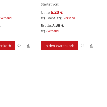
Startet von
6,20 €
Netto:
.
Versand
zzgl. MwSt., zzgl.
Versand
€
7,38 €
Brutto:
zzgl.
Versand
Zur
Zur
Zur
Zur
enkorb
In den Warenkorb
Wunschliste
Vergleichsliste
Wunschliste
Verglei
hinzufügen
hinzufügen
hinzufügen
hinzuf