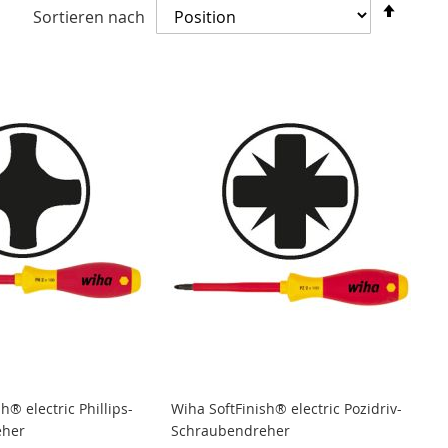
In
Sortieren nach
abste
Reihe
h® electric Phillips-
Wiha SoftFinish® electric Pozidriv-
eher
Schraubendreher