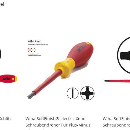
el
chlitz-
Wiha SoftFinish® electric Xeno
Wiha SoftFinis
Schraubendreher Für Plus-Minus
Schraubendr