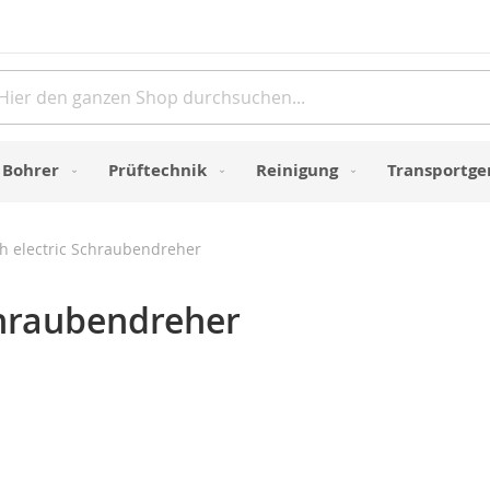
Direkt
zum
Inhalt
e
Bohrer
Prüftechnik
Reinigung
Transportge
sh electric Schraubendreher
chraubendreher