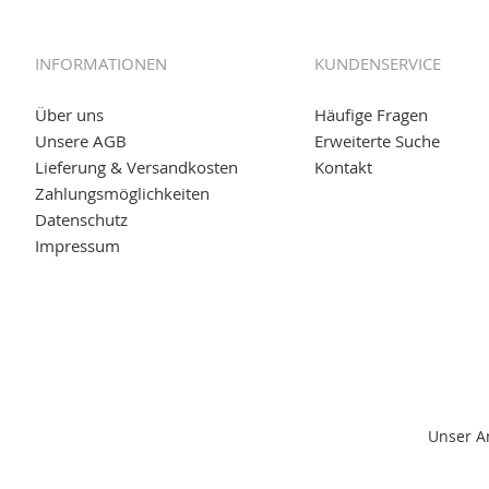
01.06.2019: Individuell
bedruckte Kabeltrommeln
auf
www
versand.de/Kabelbedruckung
INFORMATIONEN
KUNDENSERVICE
04.11.2018: Überarbeitung der Corporate Identity (CI)
25.01.2017:
JETZT NEU
- Zahlung per paydirekt
Über uns
Häufige Fragen
Unsere AGB
Erweiterte Suche
16.01.2017:
JETZT NEU
- Visa & MasterCard (inkl. Maestro)
Lieferung & Versandkosten
Kontakt
12.01.2017:
JETZT NEU
- giropay, SOFORT-Überweisung so
Zahlungsmöglichkeiten
Datenschutz
05.09.2016: NEUE Topseller bei
www.kabeltrommeln-vers
Impressum
11.08.2016: Gerade entsteht unser "neuer" Partnershop
w
versand.de
, der Online-Shop für einfaches Transportieren
Unser A