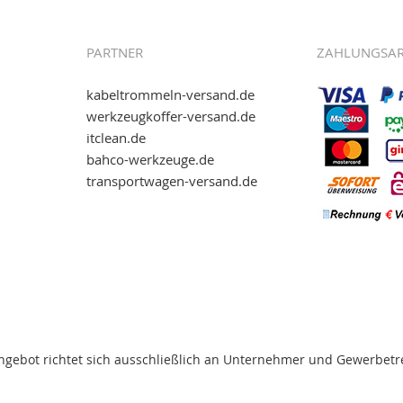
.kabeltrommeln-
PARTNER
ZAHLUNGSA
kabeltrommeln-versand.de
werkzeugkoffer-versand.de
itclean.de
wie eps (PAYONE)
bahco-werkzeuge.de
and.de
!
transportwagen-versand.de
ww.transportwagen-
. Einfach reinschauen...
ngebot richtet sich ausschließlich an Unternehmer und Gewerbetr