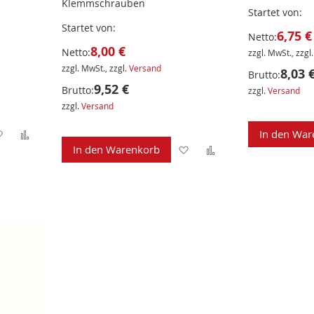
Klemmschrauben
Startet von
Startet von
6,75 €
Netto:
8,00 €
Netto:
zzgl. MwSt., zzgl
zzgl. MwSt., zzgl.
Versand
8,03 
Brutto:
9,52 €
Brutto:
zzgl.
Versand
zzgl.
Versand
Zur
Zur
In den War
Zur
Zur
In den Warenkorb
Wunschliste
Vergleichsliste
Wunschliste
Vergleichsliste
hinzufügen
hinzufügen
hinzufügen
hinzufügen