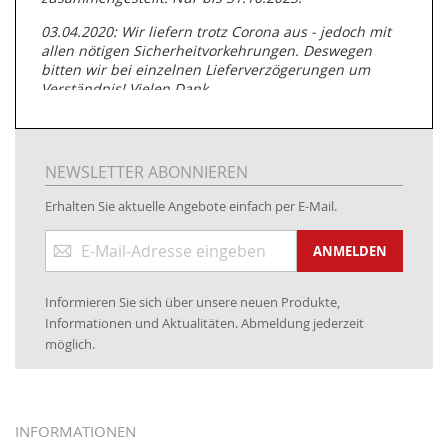
03.04.2020: Wir liefern trotz Corona aus - jedoch mit
allen nötigen Sicherheitvorkehrungen. Deswegen
bitten wir bei einzelnen Lieferverzögerungen um
Verständnis! Vielen Dank.
05.07.2019: Neuester Zugang zu unserer
Produktpalette:
Produkte der Albert Roller GmbH zur
Rohrbearbeitung
NEWSLETTER ABONNIEREN
01.06.2019: Individuell
bedruckte Kabeltrommeln
auf
Erhalten Sie aktuelle Angebote einfach per E-Mail.
www.kabeltrommeln-versand.de/Kabelbedruckung
Anmeldung
04.11.2018: Überarbeitung der Corporate Identity (CI)
ANMELDEN
zum
Newsletter:
25.01.2017:
JETZT NEU
- Zahlung per paydirekt
Informieren Sie sich über unsere neuen Produkte,
16.01.2017:
JETZT NEU
- Visa & MasterCard (inkl.
Informationen und Aktualitäten. Abmeldung jederzeit
Maestro)
möglich.
12.01.2017:
JETZT NEU
- giropay, SOFORT-Überweisung
sowie eps (PAYONE)
05.09.2016: NEUE Topseller bei
www.kabeltrommeln-
INFORMATIONEN
versand.de
!