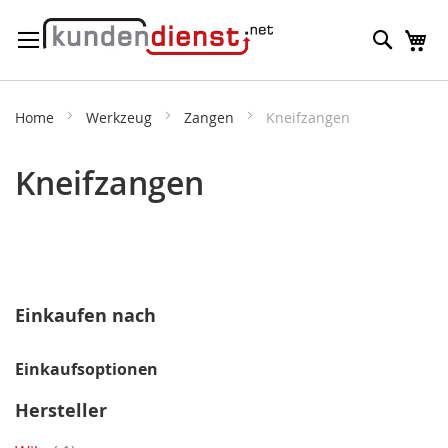
Direkt
Suche
M
zum
Inhalt
Home
Werkzeug
Zangen
Kneifzangen
Kneifzangen
Einkaufen nach
Einkaufsoptionen
Hersteller