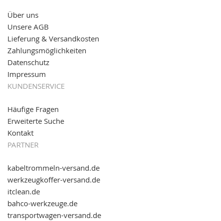
Über uns
11.08.2016: Gerade entsteht unser "neuer"
Unsere AGB
Partnershop
www.transportwagen-versand.de
, der
Online-Shop für einfaches Transportieren. Einfach
Lieferung & Versandkosten
reinschauen...
Zahlungsmöglichkeiten
Datenschutz
Impressum
KUNDENSERVICE
Häufige Fragen
Erweiterte Suche
Kontakt
PARTNER
kabeltrommeln-versand.de
werkzeugkoffer-versand.de
itclean.de
bahco-werkzeuge.de
transportwagen-versand.de