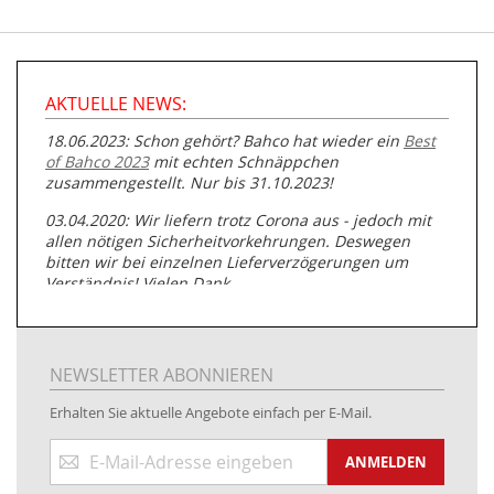
AKTUELLE NEWS:
18.06.2023: Schon gehört? Bahco hat wieder ein
Best
of Bahco 2023
mit echten Schnäppchen
zusammengestellt. Nur bis 31.10.2023!
03.04.2020: Wir liefern trotz Corona aus - jedoch mit
allen nötigen Sicherheitvorkehrungen. Deswegen
bitten wir bei einzelnen Lieferverzögerungen um
Verständnis! Vielen Dank.
05.07.2019: Neuester Zugang zu unserer
Produktpalette:
Produkte der Albert Roller GmbH zur
Rohrbearbeitung
NEWSLETTER ABONNIEREN
01.06.2019: Individuell
bedruckte Kabeltrommeln
auf
Erhalten Sie aktuelle Angebote einfach per E-Mail.
www.kabeltrommeln-versand.de/Kabelbedruckung
Anmeldung
04.11.2018: Überarbeitung der Corporate Identity (CI)
ANMELDEN
zum