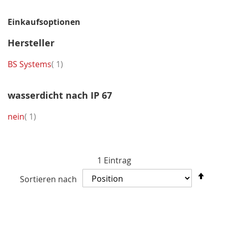
Einkaufsoptionen
Hersteller
Artikel
BS Systems
1
wasserdicht nach IP 67
Artikel
nein
1
1
Eintrag
In
Sortieren nach
abst
Reih