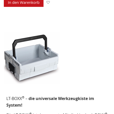
Zur Wunschliste hinzufügen
In den Warenkorb
®
LT-BOXX
–
die universale Werkzeugkiste im
System!
®
®