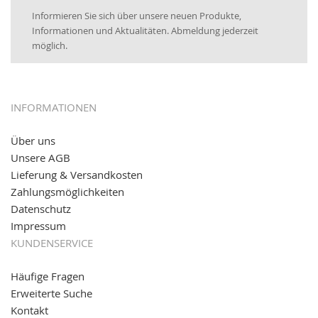
Newsletter:
25.01.2017:
JETZT NEU
- Zahlung per paydirekt
Informieren Sie sich über unsere neuen Produkte,
16.01.2017:
JETZT NEU
- Visa & MasterCard (inkl.
Informationen und Aktualitäten. Abmeldung jederzeit
Maestro)
möglich.
12.01.2017:
JETZT NEU
- giropay, SOFORT-Überweisung
sowie eps (PAYONE)
05.09.2016: NEUE Topseller bei
www.kabeltrommeln-
INFORMATIONEN
versand.de
!
Über uns
11.08.2016: Gerade entsteht unser "neuer"
Unsere AGB
Partnershop
www.transportwagen-versand.de
, der
Online-Shop für einfaches Transportieren. Einfach
Lieferung & Versandkosten
reinschauen...
Zahlungsmöglichkeiten
Datenschutz
Impressum
KUNDENSERVICE
Häufige Fragen
Erweiterte Suche
Kontakt