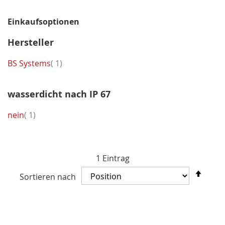
Einkaufsoptionen
Hersteller
Artikel
BS Systems
1
wasserdicht nach IP 67
Artikel
nein
1
1
Eintrag
In
Sortieren nach
abst
Reih