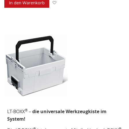
Zur Wunschliste hinzufügen
In den Warenkorb
®
LT-BOXX
–
die universale Werkzeugkiste im
System!
®
®