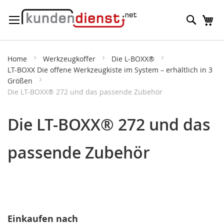
Direkt
Suche
M
zum
Inhalt
Home
Werkzeugkoffer
Die L-BOXX®
LT-BOXX Die offene Werkzeugkiste im System – erhältlich in 3
Größen
Die LT-BOXX® 272 und das passende Zubehör
Die LT-BOXX® 272 und das
passende Zubehör
Einkaufen nach