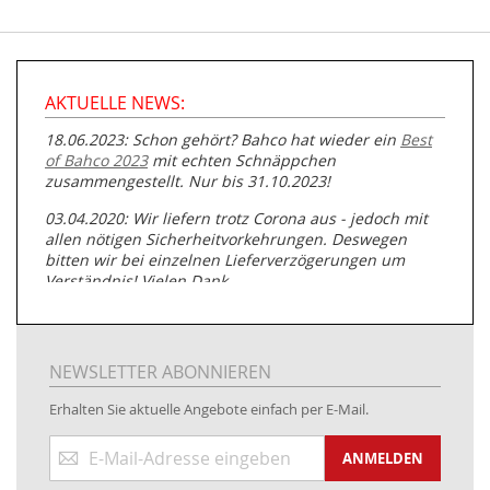
AKTUELLE NEWS:
18.06.2023: Schon gehört? Bahco hat wieder ein
Best
of Bahco 2023
mit echten Schnäppchen
zusammengestellt. Nur bis 31.10.2023!
03.04.2020: Wir liefern trotz Corona aus - jedoch mit
allen nötigen Sicherheitvorkehrungen. Deswegen
bitten wir bei einzelnen Lieferverzögerungen um
Verständnis! Vielen Dank.
05.07.2019: Neuester Zugang zu unserer
Produktpalette:
Produkte der Albert Roller GmbH zur
Rohrbearbeitung
NEWSLETTER ABONNIEREN
01.06.2019: Individuell
bedruckte Kabeltrommeln
auf
Erhalten Sie aktuelle Angebote einfach per E-Mail.
www.kabeltrommeln-versand.de/Kabelbedruckung
Anmeldung
04.11.2018: Überarbeitung der Corporate Identity (CI)
ANMELDEN
zum