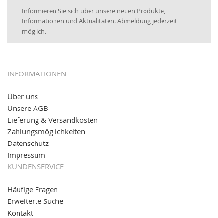
Newsletter:
25.01.2017:
JETZT NEU
- Zahlung per paydirekt
Informieren Sie sich über unsere neuen Produkte,
16.01.2017:
JETZT NEU
- Visa & MasterCard (inkl.
Informationen und Aktualitäten. Abmeldung jederzeit
Maestro)
möglich.
12.01.2017:
JETZT NEU
- giropay, SOFORT-Überweisung
sowie eps (PAYONE)
05.09.2016: NEUE Topseller bei
www.kabeltrommeln-
INFORMATIONEN
versand.de
!
Über uns
11.08.2016: Gerade entsteht unser "neuer"
Unsere AGB
Partnershop
www.transportwagen-versand.de
, der
Online-Shop für einfaches Transportieren. Einfach
Lieferung & Versandkosten
reinschauen...
Zahlungsmöglichkeiten
Datenschutz
Impressum
KUNDENSERVICE
Häufige Fragen
Erweiterte Suche
Kontakt