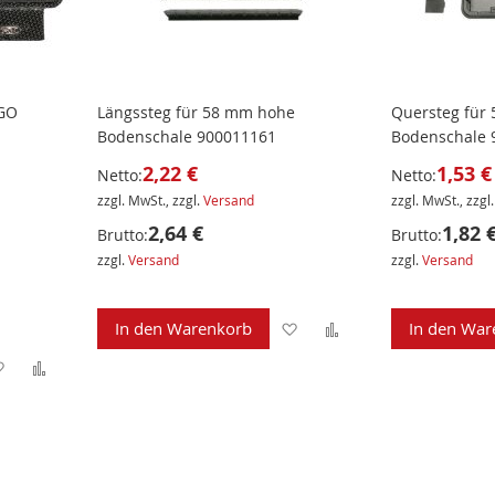
RGO
Längssteg für 58 mm hohe
Quersteg für
Bodenschale 900011161
Bodenschale 
2,22 €
1,53 €
Netto:
Netto:
zzgl. MwSt., zzgl.
Versand
zzgl. MwSt., zzgl
2,64 €
1,82 
Brutto:
Brutto:
zzgl.
Versand
zzgl.
Versand
Zur
Zur
In den Warenkorb
In den War
Zur
Zur
Wunschliste
Vergleichsliste
Wunschliste
Vergleichsliste
hinzufügen
hinzufügen
hinzufügen
hinzufügen