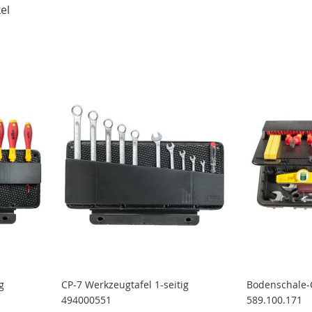
el
g
CP-7 Werkzeugtafel 1-seitig
Bodenschale-
494000551
589.100.171