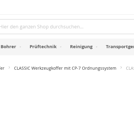
Direkt
zum
Inhalt
e
Bohrer
Prüftechnik
Reinigung
Transportge
fer
CLASSIC Werkzeugkoffer mit CP-7 Ordnungssystem
CLA