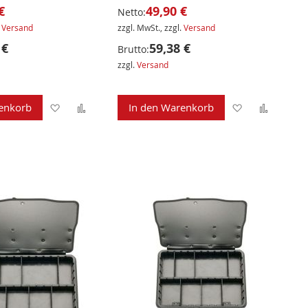
€
49,90 €
Netto:
.
Versand
zzgl. MwSt., zzgl.
Versand
 €
59,38 €
Brutto:
zzgl.
Versand
Zur
Zur
Zur
Zur
enkorb
In den Warenkorb
Wunschliste
Vergleichsliste
Wunschliste
Verglei
hinzufügen
hinzufügen
hinzufügen
hinzuf