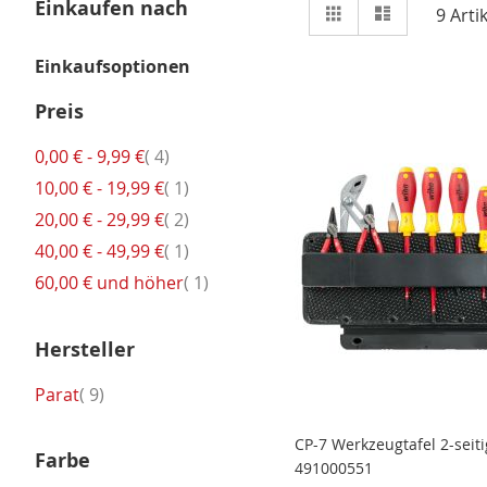
Ansicht
Einkaufen nach
Raster
Liste
9
Artik
als
Einkaufsoptionen
Preis
Artikel
0,00 €
-
9,99 €
4
Artikel
10,00 €
-
19,99 €
1
Artikel
20,00 €
-
29,99 €
2
Artikel
40,00 €
-
49,99 €
1
Artikel
60,00 €
und höher
1
Hersteller
Artikel
Parat
9
CP-7 Werkzeugtafel 2-seiti
Farbe
491000551