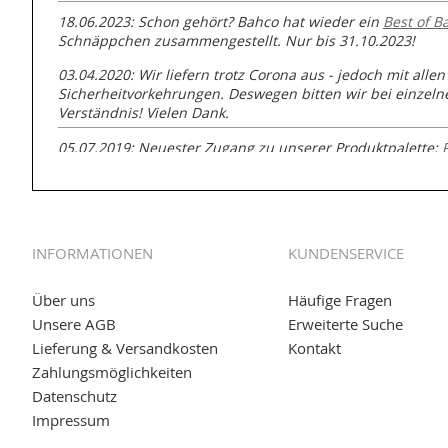
18.06.2023: Schon gehört? Bahco hat wieder ein
Best of B
Schnäppchen zusammengestellt. Nur bis 31.10.2023!
03.04.2020: Wir liefern trotz Corona aus - jedoch mit allen
Sicherheitvorkehrungen. Deswegen bitten wir bei einzel
Verständnis! Vielen Dank.
05.07.2019: Neuester Zugang zu unserer Produktpalette:
GmbH zur Rohrbearbeitung
01.06.2019: Individuell
bedruckte Kabeltrommeln
auf
www
versand.de/Kabelbedruckung
INFORMATIONEN
KUNDENSERVICE
04.11.2018: Überarbeitung der Corporate Identity (CI)
25.01.2017:
JETZT NEU
- Zahlung per paydirekt
Über uns
Häufige Fragen
Unsere AGB
Erweiterte Suche
16.01.2017:
JETZT NEU
- Visa & MasterCard (inkl. Maestro)
Lieferung & Versandkosten
Kontakt
12.01.2017:
JETZT NEU
- giropay, SOFORT-Überweisung so
Zahlungsmöglichkeiten
Datenschutz
05.09.2016: NEUE Topseller bei
www.kabeltrommeln-vers
Impressum
11.08.2016: Gerade entsteht unser "neuer" Partnershop
w