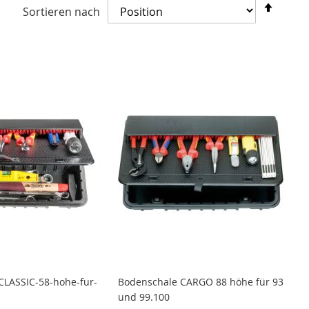
In
Sortieren nach
abste
Reihe
CLASSIC-58-hohe-fur-
Bodenschale CARGO 88 höhe für 93
und 99.100