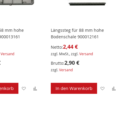
 58 mm hohe
Längssteg für 88 mm hohe
900013161
Bodenschale 900012161
2,44 €
Netto:
.
Versand
zzgl. MwSt., zzgl.
Versand
€
2,90 €
Brutto:
zzgl.
Versand
Zur
Zur
Zur
Zur
enkorb
In den Warenkorb
Wunschliste
Vergleichsliste
Wunschliste
Verglei
hinzufügen
hinzufügen
hinzufügen
hinzuf