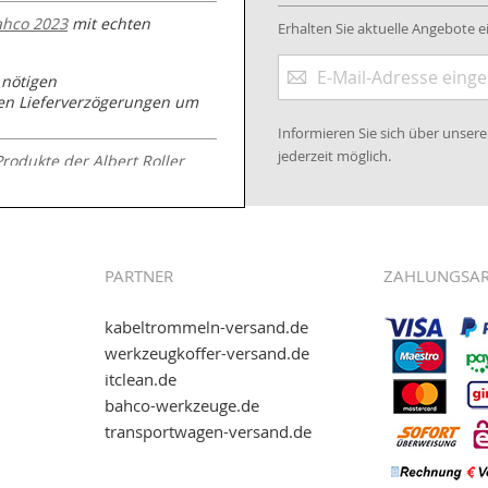
ahco 2023
mit echten
Erhalten Sie aktuelle Angebote ei
Anmeldung
 nötigen
zum
nen Lieferverzögerungen um
Newsletter:
Informieren Sie sich über unse
jederzeit möglich.
Produkte der Albert Roller
.kabeltrommeln-
PARTNER
ZAHLUNGSA
kabeltrommeln-versand.de
werkzeugkoffer-versand.de
itclean.de
wie eps (PAYONE)
bahco-werkzeuge.de
and.de
!
transportwagen-versand.de
ww.transportwagen-