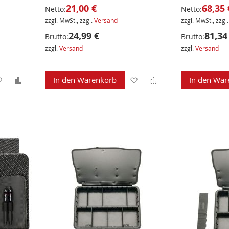
21,00 €
68,35 
Netto:
Netto:
zzgl. MwSt., zzgl.
Versand
zzgl. MwSt., zzgl
24,99 €
81,34
Brutto:
Brutto:
zzgl.
Versand
zzgl.
Versand
Zur
Zur
Zur
Zur
In den Warenkorb
In den War
Wunschliste
Vergleichsliste
Wunschliste
Vergleichsliste
hinzufügen
hinzufügen
hinzufügen
hinzufügen