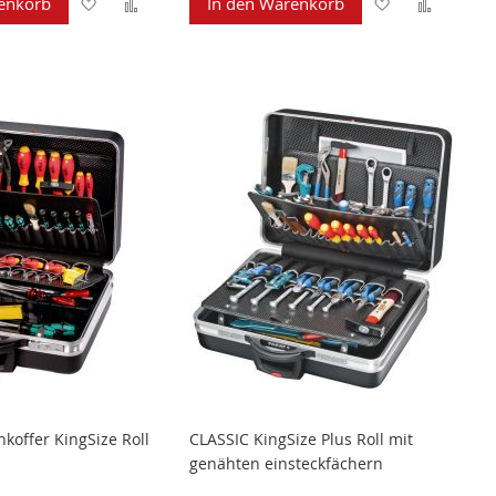
Zur
Zur
Zur
Zur
enkorb
In den Warenkorb
Wunschliste
Vergleichsliste
Wunschliste
Verglei
hinzufügen
hinzufügen
hinzufügen
hinzuf
nkoffer KingSize Roll
CLASSIC KingSize Plus Roll mit
genähten einsteckfächern