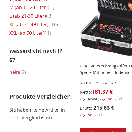
Artikel
M (ab 11-20 Liter)
1
Artikel
L (ab 21-30 Liter)
3
Artikel
XL (ab 31-49 Liter)
10
Artikel
XXL (ab 50 Liter)
1
wasserdicht nach IP
67
CLASSIC Werkzeugkoffer 
Artikel
nein
2
Space Mit hoher Bodensc
Normalpreis:
241,82 €
181,37 €
Netto:
Produkte vergleichen
zzgl. MwSt., zzgl.
Versand
215,83 €
Brutto:
Sie haben keine Artikel in
zzgl.
Versand
Ihrer Vergleichsliste