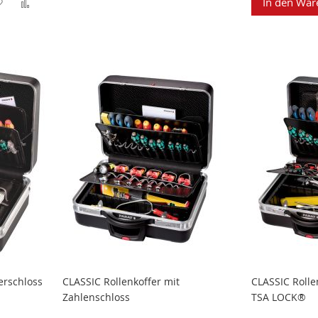
Zur
Zur
In den War
Wunschliste
Vergleichsliste
Wunschliste
Vergleichsliste
hinzufügen
hinzufügen
hinzufügen
hinzufügen
erschloss
CLASSIC Rollenkoffer mit
CLASSIC Rolle
Zahlenschloss
TSA LOCK®