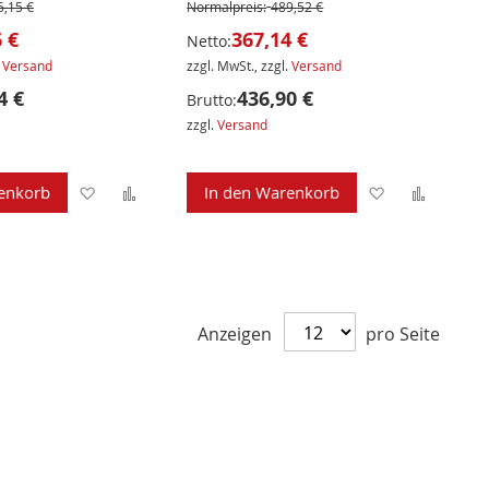
5,15 €
Normalpreis:
489,52 €
 €
367,14 €
Netto:
.
Versand
zzgl. MwSt., zzgl.
Versand
4 €
436,90 €
Brutto:
zzgl.
Versand
Zur
Zur
Zur
Zur
enkorb
In den Warenkorb
Wunschliste
Vergleichsliste
Wunschliste
Verglei
hinzufügen
hinzufügen
hinzufügen
hinzuf
Anzeigen
pro Seite