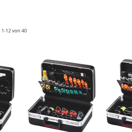
l
1
-
12
von
40