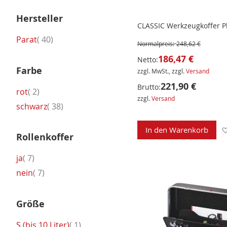
Hersteller
CLASSIC Werkzeugkoffer P
Artikel
Parat
40
Normalpreis:
248,62 €
186,47 €
Netto:
Farbe
zzgl. MwSt., zzgl.
Versand
221,90 €
Brutto:
Artikel
rot
2
zzgl.
Versand
Artikel
schwarz
38
In den Warenkorb
Rollenkoffer
Artikel
ja
7
Artikel
nein
7
Größe
Artikel
S (bis 10 Liter)
1