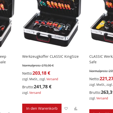
Deep
Werkzeugkoffer CLASSIC KingSize
CLASSIC Werkz
hale
Safe
Normalpreis:
270,90 €
Normalpreis:
29
203,18 €
Netto:
221,27
Netto:
zzgl. MwSt., zzgl.
Versand
zzgl. MwSt., zzgl
241,78 €
Brutto:
263,3
Brutto:
zzgl.
Versand
zzgl.
Versand
Zur
Zur
In den Warenkorb