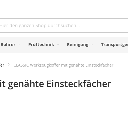
Direkt
zum
Inhalt
e
Bohrer
Prüftechnik
Reinigung
Transportge
fer
CLASSIC Werkzeugkoffer mit genähte Einsteckfächer
t genähte Einsteckfächer