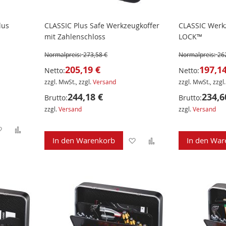
lus
CLASSIC Plus Safe Werkzeugkoffer
CLASSIC Werkz
mit Zahlenschloss
LOCK™
Normalpreis:
273,58 €
Normalpreis:
26
205,19 €
197,14
Netto:
Netto:
zzgl. MwSt., zzgl.
Versand
zzgl. MwSt., zzgl
244,18 €
234,6
Brutto:
Brutto:
zzgl.
Versand
zzgl.
Versand
Zur
Zur
Zur
Zur
In den Warenkorb
In den War
Wunschliste
Vergleichsliste
Wunschliste
Vergleichsliste
hinzufügen
hinzufügen
hinzufügen
hinzufügen