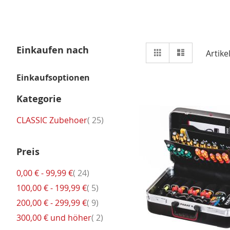
Ansicht
Einkaufen nach
Raster
Liste
Artike
als
Einkaufsoptionen
Kategorie
Artikel
CLASSIC Zubehoer
25
Preis
Artikel
0,00 €
-
99,99 €
24
Artikel
100,00 €
-
199,99 €
5
Artikel
200,00 €
-
299,99 €
9
Artikel
300,00 €
und höher
2