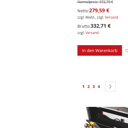
Normalpreis:
372,79 €
279,59 €
Netto:
zzgl. MwSt., zzgl.
Versand
332,71 €
Brutto:
zzgl.
Versand
In den Warenkorb
Seite
Sie lesen gerade Seite
Seite
Seite
Seite
Seite
Weite
1
2
3
4