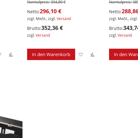
Normalpreis:
394,80 €
Normalpreis:
38
296,10 €
288,86
Netto:
Netto:
zzgl. MwSt., zzgl.
Versand
zzgl. MwSt., zzgl
352,36 €
343,7
Brutto:
Brutto:
zzgl.
Versand
zzgl.
Versand
Zur
Zur
Zur
Zur
In den Warenkorb
In den War
Wunschliste
Vergleichsliste
Wunschliste
Vergleichsliste
hinzufügen
hinzufügen
hinzufügen
hinzufügen
r