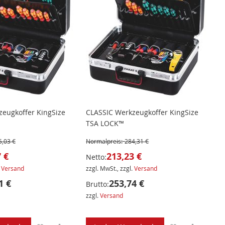
eugkoffer KingSize
CLASSIC Werkzeugkoffer KingSize
TSA LOCK™
5,03 €
Normalpreis:
284,31 €
 €
213,23 €
Netto:
.
Versand
zzgl. MwSt., zzgl.
Versand
1 €
253,74 €
Brutto:
zzgl.
Versand