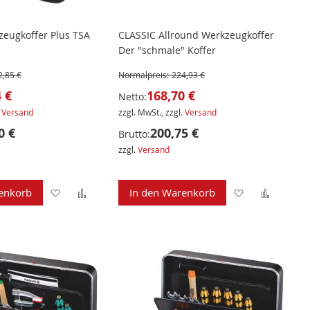
eugkoffer Plus TSA
CLASSIC Allround Werkzeugkoffer
Der "schmale" Koffer
2,85 €
Normalpreis:
224,93 €
 €
168,70 €
Netto:
.
Versand
zzgl. MwSt., zzgl.
Versand
0 €
200,75 €
Brutto:
zzgl.
Versand
Zur
Zur
Zur
Zur
enkorb
In den Warenkorb
Wunschliste
Vergleichsliste
Wunschliste
Verglei
hinzufügen
hinzufügen
hinzufügen
hinzuf