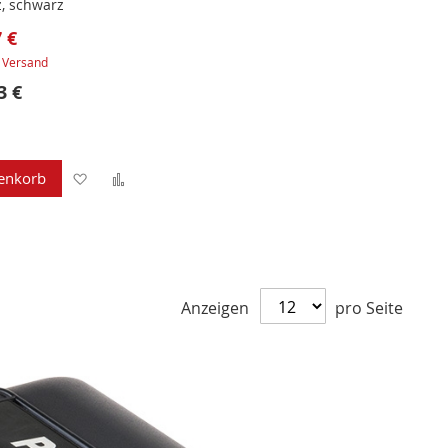
z, schwarz
 €
.
Versand
3 €
Zur
Zur
enkorb
Wunschliste
Vergleichsliste
hinzufügen
hinzufügen
Anzeigen
pro Seite