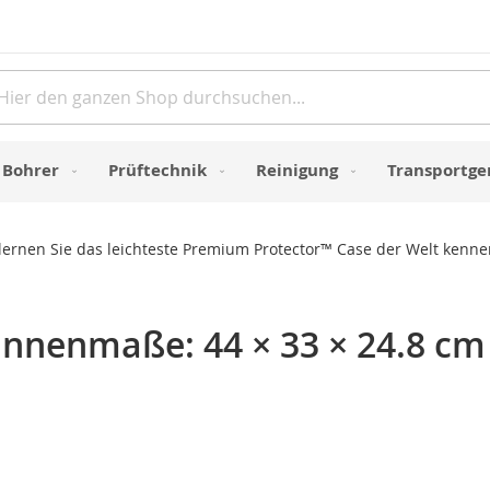
Direkt
zum
Inhalt
e
Bohrer
Prüftechnik
Reinigung
Transportge
r lernen Sie das leichteste Premium Protector™ Case der Welt kenn
 Innenmaße: 44 × 33 × 24.8 cm