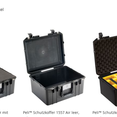
el
r mit
Peli™ Schutzkoffer 1557 Air leer,
Peli™ Schutzko