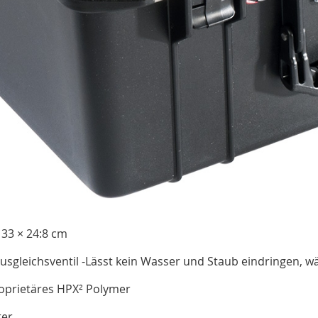
33 × 24:8 cm
sgleichsventil -Lässt kein Wasser und Staub eindringen, w
roprietäres HPX² Polymer
ter