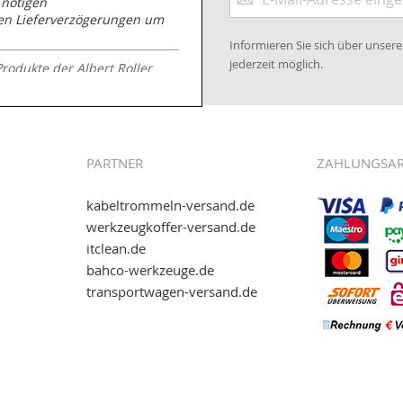
 nötigen
zum
nen Lieferverzögerungen um
Newsletter:
Informieren Sie sich über unse
jederzeit möglich.
Produkte der Albert Roller
.kabeltrommeln-
PARTNER
ZAHLUNGSA
kabeltrommeln-versand.de
werkzeugkoffer-versand.de
itclean.de
wie eps (PAYONE)
bahco-werkzeuge.de
and.de
!
transportwagen-versand.de
ww.transportwagen-
. Einfach reinschauen...