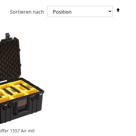
In
Sortieren nach
abste
Reihe
ffer 1557 Air mit