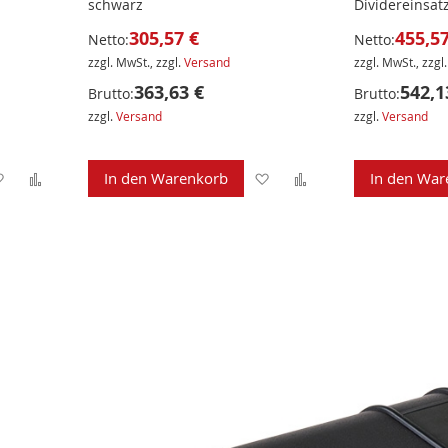
schwarz
Dividereinsat
305,57 €
455,57
Netto:
Netto:
zzgl. MwSt., zzgl.
Versand
zzgl. MwSt., zzgl
363,63 €
542,1
Brutto:
Brutto:
zzgl.
Versand
zzgl.
Versand
Zur
Zur
Zur
Zur
In den Warenkorb
In den War
Wunschliste
Vergleichsliste
Wunschliste
Vergleichsliste
hinzufügen
hinzufügen
hinzufügen
hinzufügen