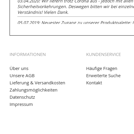
03.04.2020: Wir liefern trotz Corona aus - jedoch mit allen
Sicherheitvorkehrungen. Deswegen bitten wir bei einzel
Verständnis! Vielen Dank.
05.07.2019: Neuester Zugang zu unserer Produktpalette:
GmbH zur Rohrbearbeitung
01.06.2019: Individuell
bedruckte Kabeltrommeln
auf
www
versand.de/Kabelbedruckung
INFORMATIONEN
KUNDENSERVICE
04.11.2018: Überarbeitung der Corporate Identity (CI)
25.01.2017:
JETZT NEU
- Zahlung per paydirekt
Über uns
Häufige Fragen
Unsere AGB
Erweiterte Suche
16.01.2017:
JETZT NEU
- Visa & MasterCard (inkl. Maestro)
Lieferung & Versandkosten
Kontakt
12.01.2017:
JETZT NEU
- giropay, SOFORT-Überweisung so
Zahlungsmöglichkeiten
Datenschutz
05.09.2016: NEUE Topseller bei
www.kabeltrommeln-vers
Impressum
11.08.2016: Gerade entsteht unser "neuer" Partnershop
w
versand.de
, der Online-Shop für einfaches Transportieren