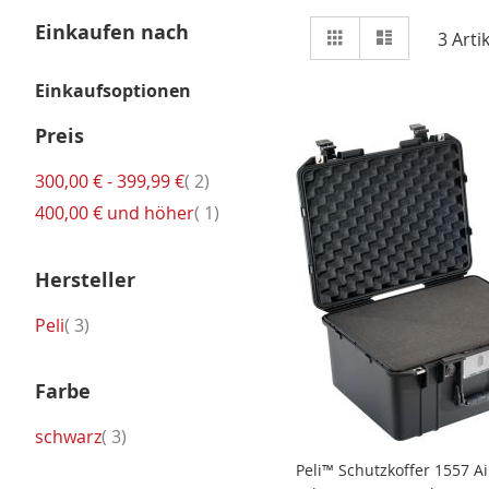
Ansicht
Einkaufen nach
Raster
Liste
3
Artik
als
Einkaufsoptionen
Preis
Artikel
300,00 €
-
399,99 €
2
Artikel
400,00 €
und höher
1
Hersteller
Artikel
Peli
3
Farbe
Artikel
schwarz
3
Peli™ Schutzkoffer 1557 Ai