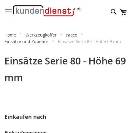
Direkt
Suche
M
zum
Inhalt
Home
Werkzeugkoffer
raaco
Einsätze und Zubehör
Einsätze Serie 80 - Höhe 69 mm
Einsätze Serie 80 - Höhe 69
mm
Einkaufen nach
Einkaufsoptionen