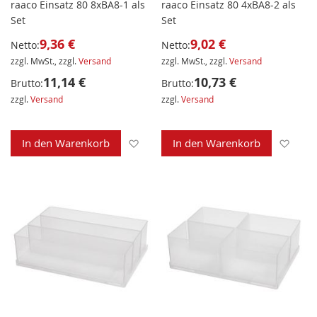
raaco Einsatz 80 8xBA8-1 als
raaco Einsatz 80 4xBA8-2 als
Set
Set
9,36 €
9,02 €
Netto:
Netto:
zzgl. MwSt., zzgl.
Versand
zzgl. MwSt., zzgl.
Versand
11,14 €
10,73 €
Brutto:
Brutto:
zzgl.
Versand
zzgl.
Versand
Zur Wunschliste hinzufügen
Zur 
In den Warenkorb
In den Warenkorb