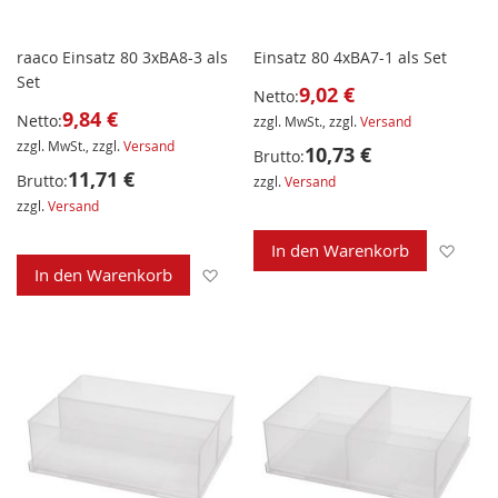
raaco Einsatz 80 3xBA8-3 als
Einsatz 80 4xBA7-1 als Set
Set
9,02 €
Netto:
9,84 €
Netto:
zzgl. MwSt., zzgl.
Versand
zzgl. MwSt., zzgl.
Versand
10,73 €
Brutto:
11,71 €
Brutto:
zzgl.
Versand
zzgl.
Versand
Zur 
In den Warenkorb
Zur Wunschliste hinzufügen
In den Warenkorb