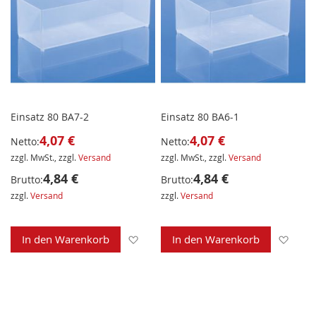
Einsatz 80 BA7-2
Einsatz 80 BA6-1
4,07 €
4,07 €
Netto:
Netto:
zzgl. MwSt., zzgl.
Versand
zzgl. MwSt., zzgl.
Versand
4,84 €
4,84 €
Brutto:
Brutto:
zzgl.
Versand
zzgl.
Versand
Zur Wunschliste hinzufügen
Zur 
In den Warenkorb
In den Warenkorb