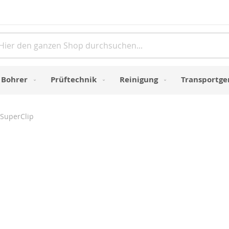
Direkt
zum
Inhalt
e
Bohrer
Prüftechnik
Reinigung
Transportge
SuperClip