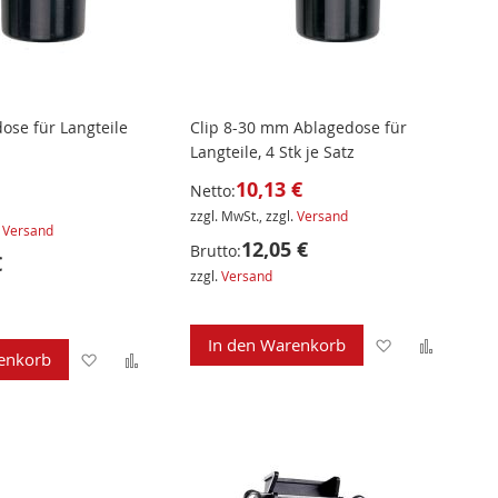
dose für Langteile
Clip 8-30 mm Ablagedose für
Langteile, 4 Stk je Satz
10,13 €
Netto:
zzgl. MwSt., zzgl.
Versand
.
Versand
12,05 €
Brutto:
€
zzgl.
Versand
Zur
Zur
In den Warenkorb
Zur
Zur
enkorb
Wunschliste
Verglei
Wunschliste
Vergleichsliste
hinzufügen
hinzuf
hinzufügen
hinzufügen