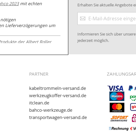
ahco 2023
mit echten
Erhalten Sie aktuelle Angebote ei
Anmeldung
 nötigen
zum
nen Lieferverzögerungen um
Newsletter:
Informieren Sie sich über unse
jederzeit möglich.
Produkte der Albert Roller
.kabeltrommeln-
PARTNER
ZAHLUNGSA
kabeltrommeln-versand.de
werkzeugkoffer-versand.de
itclean.de
wie eps (PAYONE)
bahco-werkzeuge.de
and.de
!
transportwagen-versand.de
ww.transportwagen-
. Einfach reinschauen...