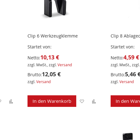
Clip 6 Werkzeugklemme
Clip 8 Ablage
Startet von
Startet von
10,13 €
4,59 €
Netto:
Netto:
zzgl. MwSt., zzgl.
Versand
zzgl. MwSt., zzgl
12,05 €
5,46 
Brutto:
Brutto:
zzgl.
Versand
zzgl.
Versand
Zur
Zur
Zur
Zur
In den Warenkorb
In den War
Wunschliste
Vergleichsliste
Wunschliste
Vergleichsliste
hinzufügen
hinzufügen
hinzufügen
hinzufügen