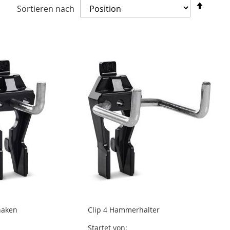
In
Sortieren nach
abste
Reihe
haken
Clip 4 Hammerhalter
Startet von