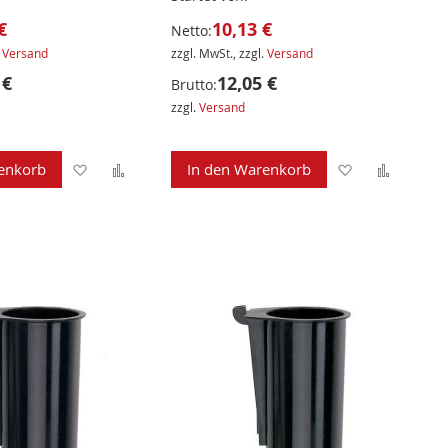
€
10,13 €
Netto:
.
Versand
zzgl. MwSt., zzgl.
Versand
 €
12,05 €
Brutto:
zzgl.
Versand
Zur
Zur
Zur
Zur
enkorb
In den Warenkorb
Wunschliste
Vergleichsliste
Wunschliste
Verglei
hinzufügen
hinzufügen
hinzufügen
hinzuf