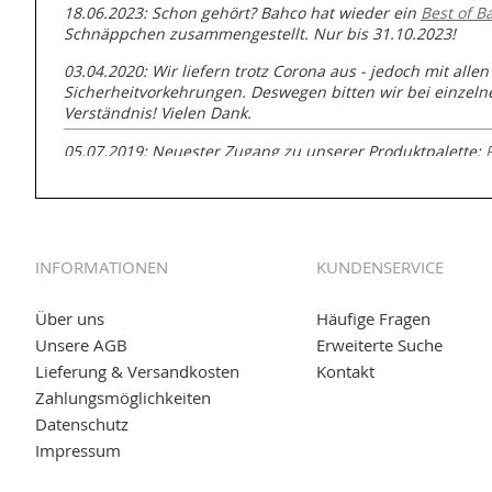
18.06.2023: Schon gehört? Bahco hat wieder ein
Best of B
Schnäppchen zusammengestellt. Nur bis 31.10.2023!
03.04.2020: Wir liefern trotz Corona aus - jedoch mit allen
Sicherheitvorkehrungen. Deswegen bitten wir bei einzel
Verständnis! Vielen Dank.
05.07.2019: Neuester Zugang zu unserer Produktpalette:
GmbH zur Rohrbearbeitung
01.06.2019: Individuell
bedruckte Kabeltrommeln
auf
www
versand.de/Kabelbedruckung
INFORMATIONEN
KUNDENSERVICE
04.11.2018: Überarbeitung der Corporate Identity (CI)
25.01.2017:
JETZT NEU
- Zahlung per paydirekt
Über uns
Häufige Fragen
Unsere AGB
Erweiterte Suche
16.01.2017:
JETZT NEU
- Visa & MasterCard (inkl. Maestro)
Lieferung & Versandkosten
Kontakt
12.01.2017:
JETZT NEU
- giropay, SOFORT-Überweisung so
Zahlungsmöglichkeiten
Datenschutz
05.09.2016: NEUE Topseller bei
www.kabeltrommeln-vers
Impressum
11.08.2016: Gerade entsteht unser "neuer" Partnershop
w
versand.de
, der Online-Shop für einfaches Transportieren