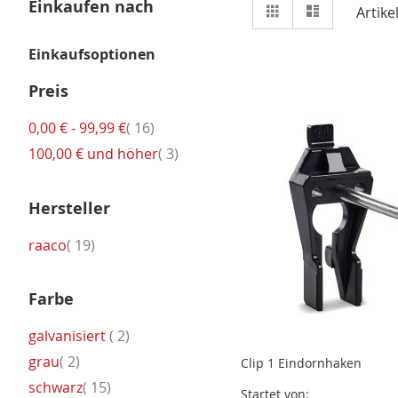
Ansicht
Einkaufen nach
Raster
Liste
Artike
als
Einkaufsoptionen
Preis
Artikel
0,00 €
-
99,99 €
16
Artikel
100,00 €
und höher
3
Hersteller
Artikel
raaco
19
Farbe
Artikel
galvanisiert
2
Artikel
grau
2
Clip 1 Eindornhaken
Artikel
schwarz
15
Startet von