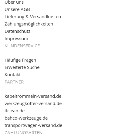
Über uns
11.08.2016: Gerade entsteht unser "neuer"
Unsere AGB
Partnershop
www.transportwagen-versand.de
, der
Online-Shop für einfaches Transportieren. Einfach
Lieferung & Versandkosten
reinschauen...
Zahlungsmöglichkeiten
Datenschutz
Impressum
KUNDENSERVICE
Häufige Fragen
Erweiterte Suche
Kontakt
PARTNER
kabeltrommeln-versand.de
werkzeugkoffer-versand.de
itclean.de
bahco-werkzeuge.de
transportwagen-versand.de
ZAHLUNGSARTEN