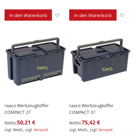
Zur Wunschliste hinzufügen
Zur 
In den Warenkorb
In den Warenkorb
raaco Werkzeugkoffer
raaco Werkzeugkoffer
COMPACT 27
COMPACT 37
50,21 €
75,42 €
Netto:
Netto:
zzgl. MwSt., zzgl.
Versand
zzgl. MwSt., zzgl.
Versand