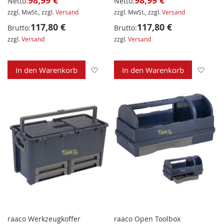
98,99 €
98,99 €
Netto:
Netto:
zzgl. MwSt., zzgl.
Versand
zzgl. MwSt., zzgl.
Versand
117,80 €
117,80 €
Brutto:
Brutto:
zzgl.
Versand
zzgl.
Versand
Zur Wunschliste hinzufügen
Zur 
In den Warenkorb
In den Warenkorb
raaco Werkzeugkoffer
raaco Open Toolbox