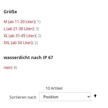
Größe
Artikel
M (ab 11-20 Liter)
1
Artikel
L (ab 21-30 Liter)
3
Artikel
XL (ab 31-49 Liter)
2
Artikel
XXL (ab 50 Liter)
2
wasserdicht nach IP 67
Artikel
nein
8
10
Artikel
In
Sortieren nach
abst
Reih