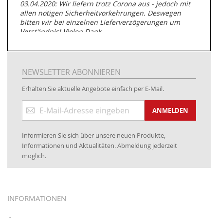
03.04.2020: Wir liefern trotz Corona aus - jedoch mit
allen nötigen Sicherheitvorkehrungen. Deswegen
bitten wir bei einzelnen Lieferverzögerungen um
Verständnis! Vielen Dank.
05.07.2019: Neuester Zugang zu unserer
Produktpalette:
Produkte der Albert Roller GmbH zur
Rohrbearbeitung
NEWSLETTER ABONNIEREN
01.06.2019: Individuell
bedruckte Kabeltrommeln
auf
Erhalten Sie aktuelle Angebote einfach per E-Mail.
www.kabeltrommeln-versand.de/Kabelbedruckung
Anmeldung
04.11.2018: Überarbeitung der Corporate Identity (CI)
ANMELDEN
zum
Newsletter:
25.01.2017:
JETZT NEU
- Zahlung per paydirekt
Informieren Sie sich über unsere neuen Produkte,
16.01.2017:
JETZT NEU
- Visa & MasterCard (inkl.
Informationen und Aktualitäten. Abmeldung jederzeit
Maestro)
möglich.
12.01.2017:
JETZT NEU
- giropay, SOFORT-Überweisung
sowie eps (PAYONE)
05.09.2016: NEUE Topseller bei
www.kabeltrommeln-
INFORMATIONEN
versand.de
!