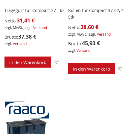
Tragegurt für Compact 37 - 62
Rollen für Compact 37-62, 4
Stk
31,41 €
Netto:
38,60 €
Netto:
zzgl. MwSt., zzgl.
Versand
zzgl. MwSt., zzgl.
Versand
37,38 €
Brutto:
45,93 €
Brutto:
zzgl.
Versand
zzgl.
Versand
Zur Wunschliste hinzufügen
In den Warenkorb
Zur 
In den Warenkorb