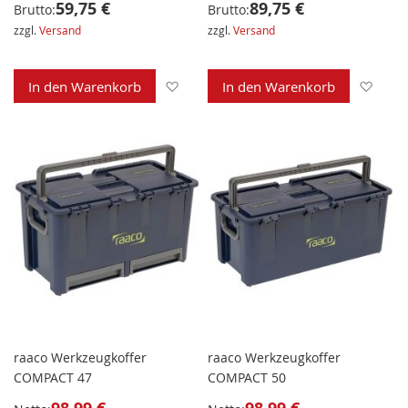
59,75 €
89,75 €
Brutto:
Brutto:
zzgl.
Versand
zzgl.
Versand
Zur Wunschliste hinzufügen
Zur 
In den Warenkorb
In den Warenkorb
raaco Werkzeugkoffer
raaco Werkzeugkoffer
COMPACT 47
COMPACT 50