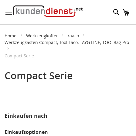
Direkt
Suche
M
zum
Inhalt
Home
Werkzeugkoffer
raaco
Werkzeugkästen Compact, Tool Taco, TAYG LINE, TOOLBag Pro
Compact Serie
Compact Serie
Einkaufen nach
Einkaufsoptionen