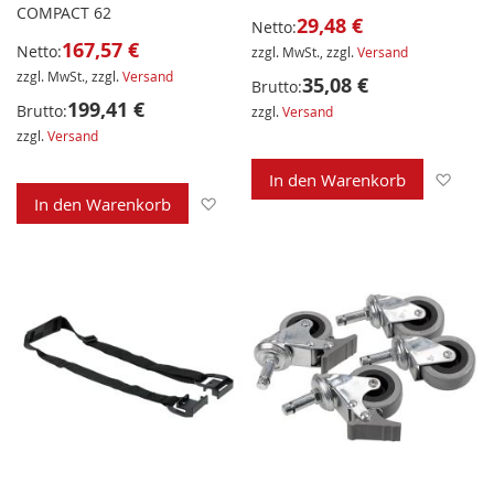
COMPACT 62
29,48 €
Netto:
167,57 €
Netto:
zzgl. MwSt., zzgl.
Versand
zzgl. MwSt., zzgl.
Versand
35,08 €
Brutto:
199,41 €
Brutto:
zzgl.
Versand
zzgl.
Versand
Zur 
In den Warenkorb
Zur Wunschliste hinzufügen
In den Warenkorb