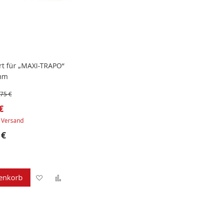
rt für „MAXI-TRAPO“
 mm
,75 €
€
.
Versand
 €
Zur
Zur
enkorb
Wunschliste
Vergleichsliste
hinzufügen
hinzufügen