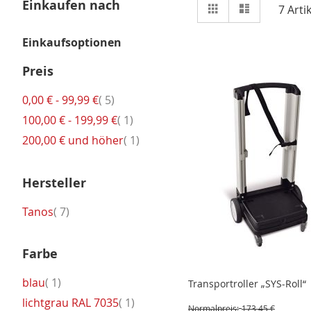
Ansicht
Einkaufen nach
Raster
Liste
7
Artik
als
Einkaufsoptionen
Preis
Artikel
0,00 €
-
99,99 €
5
Artikel
100,00 €
-
199,99 €
1
Artikel
200,00 €
und höher
1
Hersteller
Artikel
Tanos
7
Farbe
Artikel
blau
1
Transportroller „SYS-Roll“
Artikel
lichtgrau RAL 7035
1
Normalpreis:
173,45 €