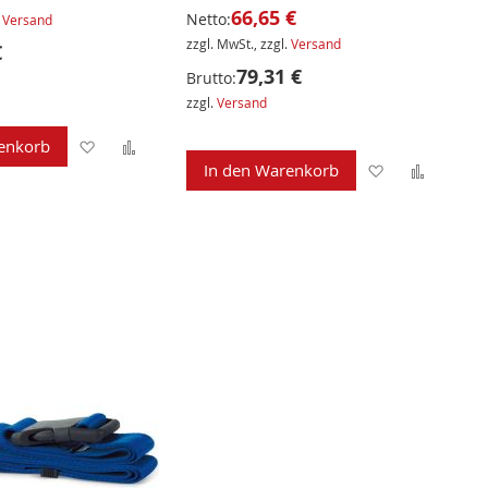
66,65 €
Netto:
.
Versand
zzgl. MwSt., zzgl.
Versand
€
79,31 €
Brutto:
zzgl.
Versand
Zur
Zur
enkorb
Zur
Zur
In den Warenkorb
Wunschliste
Vergleichsliste
Wunschliste
Verglei
hinzufügen
hinzufügen
hinzufügen
hinzuf