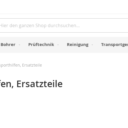
Direkt
zum
Inhalt
e
Bohrer
Prüftechnik
Reinigung
Transportge
orthilfen, Ersatzteile
en, Ersatzteile