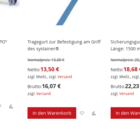
APO“
Tragegurt zur Befestigung am Griff
Sicherungsgu
des systainer®
Länge: 1500
Normalpreis:
15,00 €
Normalpreis:
20
13,50 €
18,68 
Netto:
Netto:
zzgl. MwSt., zzgl.
Versand
zzgl. MwSt., zzgl
16,07 €
22,23
Brutto:
Brutto:
zzgl.
Versand
zzgl.
Versand
Zur
Zur
Zur
Zur
In den Warenkorb
In den War
Wunschliste
Vergleichsliste
Wunschliste
Vergleichsliste
hinzufügen
hinzufügen
hinzufügen
hinzufügen