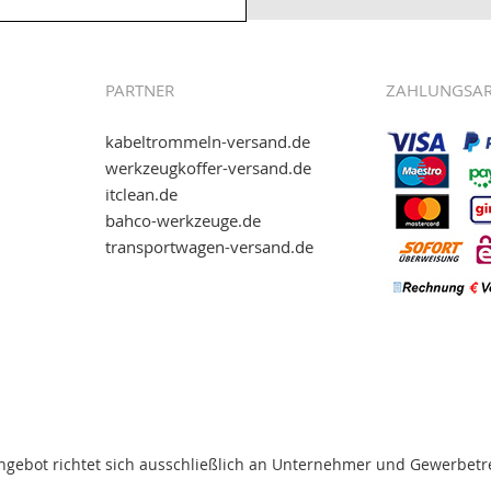
.kabeltrommeln-
PARTNER
ZAHLUNGSA
kabeltrommeln-versand.de
werkzeugkoffer-versand.de
itclean.de
wie eps (PAYONE)
bahco-werkzeuge.de
and.de
!
transportwagen-versand.de
ww.transportwagen-
. Einfach reinschauen...
ngebot richtet sich ausschließlich an Unternehmer und Gewerbetr