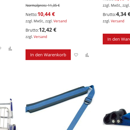
Normalpreis:
11,35 €
zzgl. MwSt., zzgl
10,44 €
4,34 
Netto:
Brutto:
zzgl. MwSt., zzgl.
Versand
zzgl.
Versand
12,42 €
Brutto:
zzgl.
Versand
In den War
Zur
Zur
Zur
Zur
In den Warenkorb
Wunschliste
Vergleichsliste
Wunschliste
Vergleichsliste
hinzufügen
hinzufügen
hinzufügen
hinzufügen