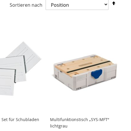
In
Sortieren nach
abste
Reihe
r Set für Schubladen
Multifunktionstisch „SYS-MFT“
lichtgrau