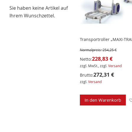
Sie haben keine Artikel auf
Ihrem Wunschzettel.
Transportroller „MAXI-TR
Normalpreis:
254,25 €
228,83 €
Netto:
zzgl. MwSt., zzgl.
Versand
272,31 €
Brutto:
zzgl.
Versand
In den Warenkorb