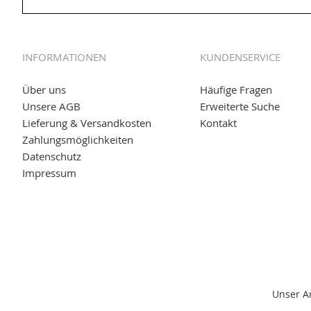
01.06.2019: Individuell
bedruckte Kabeltrommeln
auf
www
versand.de/Kabelbedruckung
INFORMATIONEN
KUNDENSERVICE
04.11.2018: Überarbeitung der Corporate Identity (CI)
25.01.2017:
JETZT NEU
- Zahlung per paydirekt
Über uns
Häufige Fragen
Unsere AGB
Erweiterte Suche
16.01.2017:
JETZT NEU
- Visa & MasterCard (inkl. Maestro)
Lieferung & Versandkosten
Kontakt
12.01.2017:
JETZT NEU
- giropay, SOFORT-Überweisung so
Zahlungsmöglichkeiten
Datenschutz
05.09.2016: NEUE Topseller bei
www.kabeltrommeln-vers
Impressum
11.08.2016: Gerade entsteht unser "neuer" Partnershop
w
versand.de
, der Online-Shop für einfaches Transportieren
Unser A