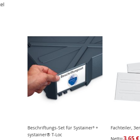
el
Beschriftungs-Set für Systainer³ +
Fachteiler, 3e
systainer® T-Loc
3,65 €
Netto: