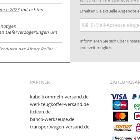
NEWSLETTER ABONNIER
ahco 2023
mit echten
Erhalten Sie aktuelle Angebote ei
Anmeldung
 nötigen
zum
nen Lieferverzögerungen um
Newsletter:
Informieren Sie sich über unse
jederzeit möglich.
Produkte der Albert Roller
.kabeltrommeln-
PARTNER
ZAHLUNGSA
kabeltrommeln-versand.de
werkzeugkoffer-versand.de
itclean.de
wie eps (PAYONE)
bahco-werkzeuge.de
and.de
!
transportwagen-versand.de
ww.transportwagen-