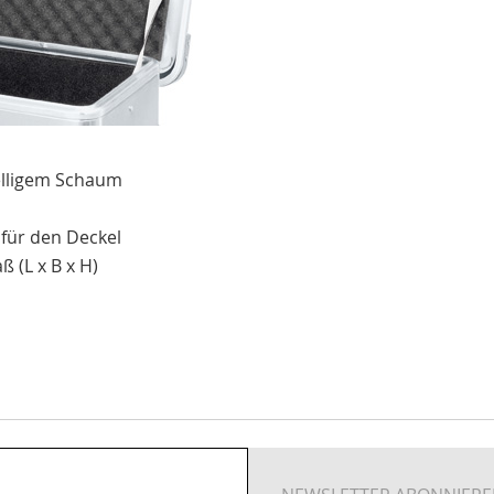
elligem Schaum
für den Deckel
 (L x B x H)