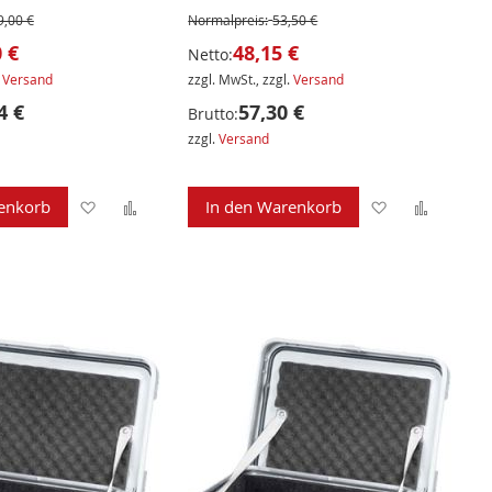
9,00 €
Normalpreis:
53,50 €
 €
48,15 €
Netto:
.
Versand
zzgl. MwSt., zzgl.
Versand
4 €
57,30 €
Brutto:
zzgl.
Versand
Zur
Zur
Zur
Zur
enkorb
In den Warenkorb
Wunschliste
Vergleichsliste
Wunschliste
Verglei
hinzufügen
hinzufügen
hinzufügen
hinzuf