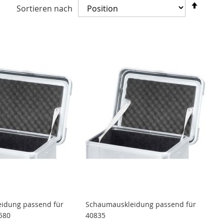
In
Sortieren nach
abste
Reihe
idung passend für
Schaumauskleidung passend für
580
40835