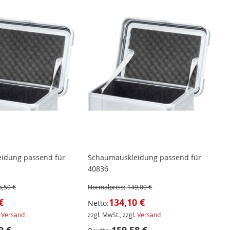
idung passend für
Schaumauskleidung passend für
40836
5,50 €
Normalpreis:
149,00 €
€
134,10 €
Netto:
.
Versand
zzgl. MwSt., zzgl.
Versand