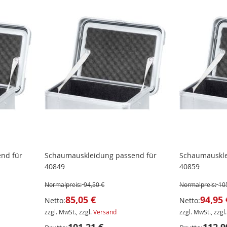
nd für
Schaumauskleidung passend für
Schaumauskle
40849
40859
Normalpreis:
94,50 €
Normalpreis:
10
85,05 €
94,95 
Netto:
Netto:
zzgl. MwSt., zzgl.
Versand
zzgl. MwSt., zzgl