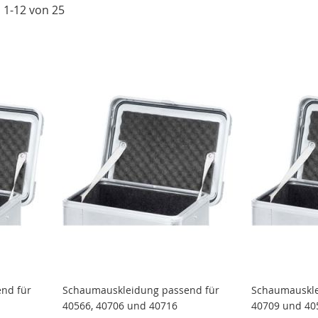
l
1
-
12
von
25
nd für
Schaumauskleidung passend für
Schaumauskle
40566, 40706 und 40716
40709 und 40