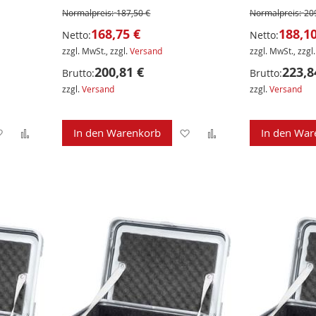
Normalpreis:
187,50 €
Normalpreis:
20
168,75 €
188,10
Netto:
Netto:
zzgl. MwSt., zzgl.
Versand
zzgl. MwSt., zzgl
200,81 €
223,8
Brutto:
Brutto:
zzgl.
Versand
zzgl.
Versand
Zur
Zur
Zur
Zur
In den Warenkorb
In den War
Wunschliste
Vergleichsliste
Wunschliste
Vergleichsliste
hinzufügen
hinzufügen
hinzufügen
hinzufügen