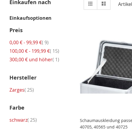
Ansicht
Einkaufen nach
Raster
Liste
Artike
als
Einkaufsoptionen
Preis
Artikel
0,00 €
-
99,99 €
9
Artikel
100,00 €
-
199,99 €
15
Artikel
300,00 €
und höher
1
Hersteller
Artikel
Zarges
25
Farbe
Artikel
schwarz
25
Schaumauskleidung passe
40705, 40565 und 40725