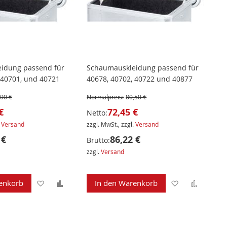
idung passend für
Schaumauskleidung passend für
 40701, und 40721
40678, 40702, 40722 und 40877
,00 €
Normalpreis:
80,50 €
€
72,45 €
Netto:
.
Versand
zzgl. MwSt., zzgl.
Versand
 €
86,22 €
Brutto:
zzgl.
Versand
Zur
Zur
Zur
Zur
enkorb
In den Warenkorb
Wunschliste
Vergleichsliste
Wunschliste
Verglei
hinzufügen
hinzufügen
hinzufügen
hinzuf