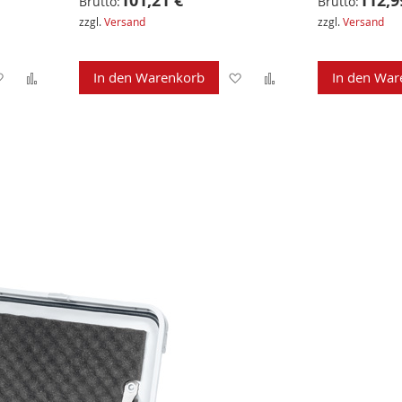
101,21 €
112,9
Brutto:
Brutto:
zzgl.
Versand
zzgl.
Versand
Zur
Zur
Zur
Zur
In den Warenkorb
In den War
Wunschliste
Vergleichsliste
Wunschliste
Vergleichsliste
hinzufügen
hinzufügen
hinzufügen
hinzufügen