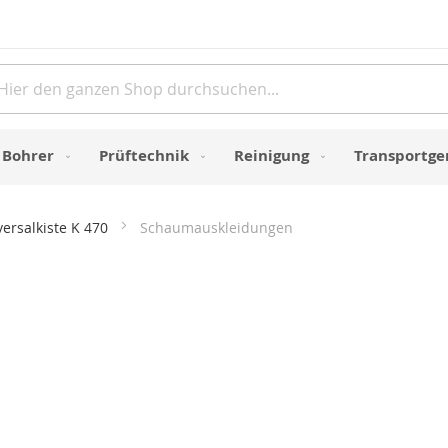
Direkt
zum
Inhalt
e
Bohrer
Prüftechnik
Reinigung
Transportge
versalkiste K 470
Schaumauskleidungen