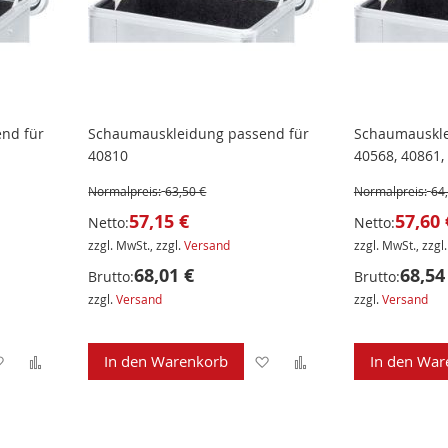
nd für
Schaumauskleidung passend für
Schaumauskle
40810
40568, 40861,
Normalpreis:
63,50 €
Normalpreis:
64
57,15 €
57,60 
Netto:
Netto:
zzgl. MwSt., zzgl.
Versand
zzgl. MwSt., zzgl
68,01 €
68,54
Brutto:
Brutto:
zzgl.
Versand
zzgl.
Versand
Zur
Zur
Zur
Zur
In den Warenkorb
In den War
Wunschliste
Vergleichsliste
Wunschliste
Vergleichsliste
hinzufügen
hinzufügen
hinzufügen
hinzufügen