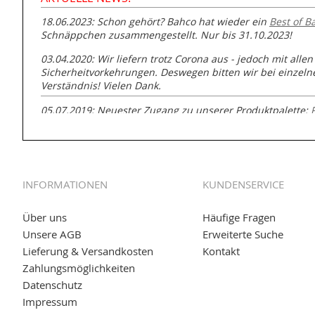
18.06.2023: Schon gehört? Bahco hat wieder ein
Best of B
Schnäppchen zusammengestellt. Nur bis 31.10.2023!
03.04.2020: Wir liefern trotz Corona aus - jedoch mit allen
Sicherheitvorkehrungen. Deswegen bitten wir bei einzel
Verständnis! Vielen Dank.
05.07.2019: Neuester Zugang zu unserer Produktpalette:
GmbH zur Rohrbearbeitung
01.06.2019: Individuell
bedruckte Kabeltrommeln
auf
www
versand.de/Kabelbedruckung
INFORMATIONEN
KUNDENSERVICE
04.11.2018: Überarbeitung der Corporate Identity (CI)
25.01.2017:
JETZT NEU
- Zahlung per paydirekt
Über uns
Häufige Fragen
Unsere AGB
Erweiterte Suche
16.01.2017:
JETZT NEU
- Visa & MasterCard (inkl. Maestro)
Lieferung & Versandkosten
Kontakt
12.01.2017:
JETZT NEU
- giropay, SOFORT-Überweisung so
Zahlungsmöglichkeiten
Datenschutz
05.09.2016: NEUE Topseller bei
www.kabeltrommeln-vers
Impressum
11.08.2016: Gerade entsteht unser "neuer" Partnershop
w