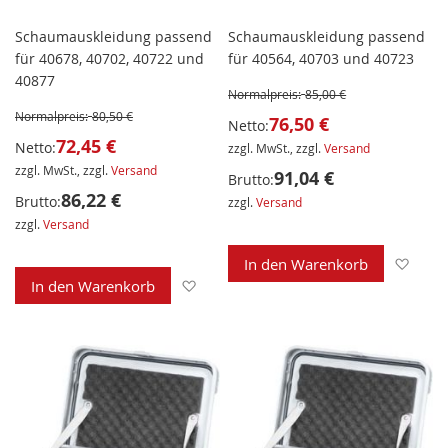
Schaumauskleidung passend
Schaumauskleidung passend
für 40678, 40702, 40722 und
für 40564, 40703 und 40723
40877
Normalpreis:
85,00 €
Normalpreis:
80,50 €
76,50 €
Netto:
72,45 €
Netto:
zzgl. MwSt., zzgl.
Versand
zzgl. MwSt., zzgl.
Versand
91,04 €
Brutto:
86,22 €
Brutto:
zzgl.
Versand
zzgl.
Versand
Zur 
In den Warenkorb
Zur Wunschliste hinzufügen
In den Warenkorb