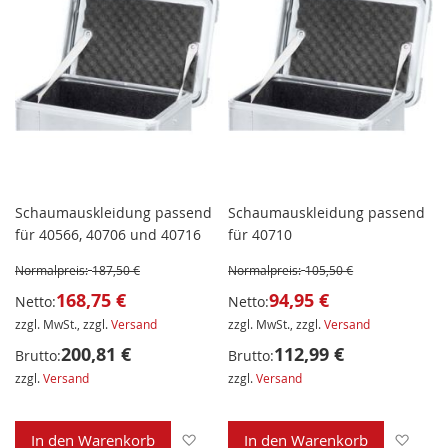
Schaumauskleidung passend
Schaumauskleidung passend
für 40566, 40706 und 40716
für 40710
Normalpreis:
187,50 €
Normalpreis:
105,50 €
168,75 €
94,95 €
Netto:
Netto:
zzgl. MwSt., zzgl.
Versand
zzgl. MwSt., zzgl.
Versand
200,81 €
112,99 €
Brutto:
Brutto:
zzgl.
Versand
zzgl.
Versand
Zur Wunschliste hinzufügen
Zur 
In den Warenkorb
In den Warenkorb