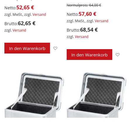
Normalpreis:
64,00 €
52,65 €
Netto:
57,60 €
Netto:
zzgl. MwSt., zzgl.
Versand
zzgl. MwSt., zzgl.
Versand
62,65 €
Brutto:
68,54 €
Brutto:
zzgl.
Versand
zzgl.
Versand
Zur Wunschliste hinzufügen
In den Warenkorb
Zur 
In den Warenkorb