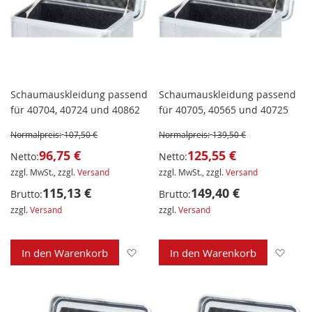
Schaumauskleidung passend
Schaumauskleidung passend
für 40704, 40724 und 40862
für 40705, 40565 und 40725
Normalpreis:
107,50 €
Normalpreis:
139,50 €
96,75 €
125,55 €
Netto:
Netto:
zzgl. MwSt., zzgl.
Versand
zzgl. MwSt., zzgl.
Versand
115,13 €
149,40 €
Brutto:
Brutto:
zzgl.
Versand
zzgl.
Versand
Zur Wunschliste hinzufügen
Zur 
In den Warenkorb
In den Warenkorb