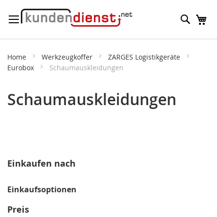
Direkt
Suche
M
zum
Inhalt
Home
Werkzeugkoffer
ZARGES Logistikgeräte
Eurobox
Schaumauskleidungen
Schaumauskleidungen
Einkaufen nach
Einkaufsoptionen
Preis