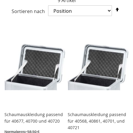
9
Artikel
In
Sortieren nach
abst
Reih
Schaumauskleidung passend
Schaumauskleidung passend
für 40677, 40700 und 40720
für 40568, 40861, 40701, und
40721
Normalpreis:
58,50 €