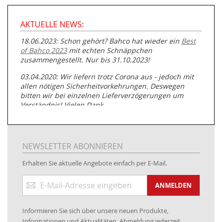
AKTUELLE NEWS:
18.06.2023: Schon gehört? Bahco hat wieder ein
Best
of Bahco 2023
mit echten Schnäppchen
zusammengestellt. Nur bis 31.10.2023!
03.04.2020: Wir liefern trotz Corona aus - jedoch mit
allen nötigen Sicherheitvorkehrungen. Deswegen
bitten wir bei einzelnen Lieferverzögerungen um
Verständnis! Vielen Dank.
05.07.2019: Neuester Zugang zu unserer
Produktpalette:
Produkte der Albert Roller GmbH zur
Rohrbearbeitung
NEWSLETTER ABONNIEREN
01.06.2019: Individuell
bedruckte Kabeltrommeln
auf
Erhalten Sie aktuelle Angebote einfach per E-Mail.
www.kabeltrommeln-versand.de/Kabelbedruckung
Anmeldung
04.11.2018: Überarbeitung der Corporate Identity (CI)
ANMELDEN
zum
Newsletter:
25.01.2017:
JETZT NEU
- Zahlung per paydirekt
Informieren Sie sich über unsere neuen Produkte,
16.01.2017:
JETZT NEU
- Visa & MasterCard (inkl.
Informationen und Aktualitäten. Abmeldung jederzeit