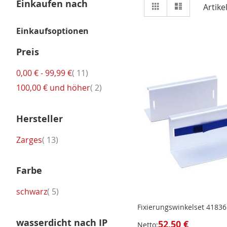
Ansicht
Einkaufen nach
Raster
Liste
Artike
als
Einkaufsoptionen
Preis
Artikel
0,00 €
-
99,99 €
11
Artikel
100,00 €
und höher
2
Hersteller
Artikel
Zarges
13
Farbe
Artikel
schwarz
5
Fixierungswinkelset 41836
wasserdicht nach IP
52,50 €
Netto: