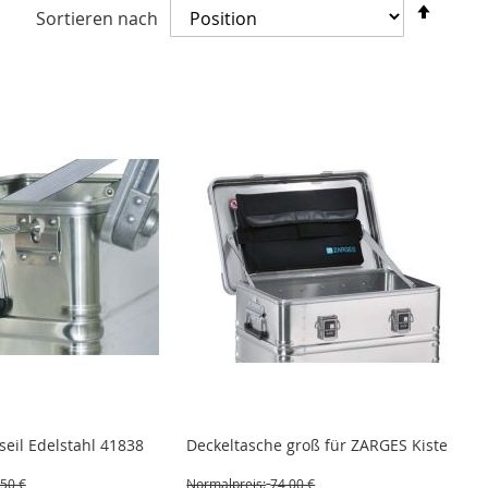
In
Sortieren nach
abste
Reihe
eil Edelstahl 41838
Deckeltasche groß für ZARGES Kiste
,50 €
Normalpreis:
74,00 €