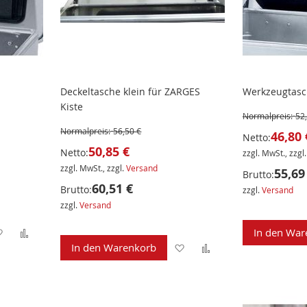
Deckeltasche klein für ZARGES
Werkzeugtasc
Kiste
Normalpreis:
52
Normalpreis:
56,50 €
46,80 
Netto:
50,85 €
Netto:
zzgl. MwSt., zzgl
zzgl. MwSt., zzgl.
Versand
55,69
Brutto:
60,51 €
Brutto:
zzgl.
Versand
zzgl.
Versand
Zur
Zur
In den War
Zur
Zur
In den Warenkorb
Wunschliste
Vergleichsliste
Wunschliste
Vergleichsliste
hinzufügen
hinzufügen
hinzufügen
hinzufügen