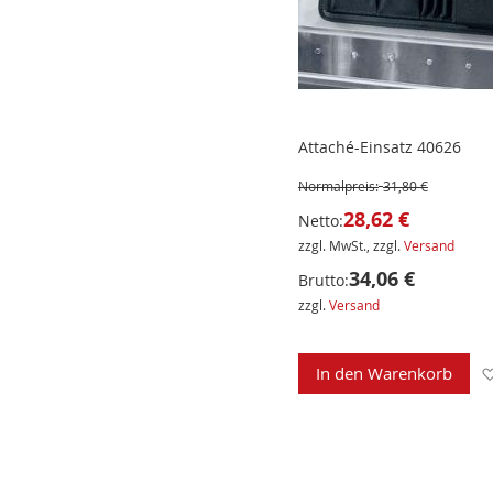
Attaché-Einsatz 40626
Normalpreis:
31,80 €
28,62 €
Netto:
zzgl. MwSt., zzgl.
Versand
34,06 €
Brutto:
zzgl.
Versand
In den Warenkorb