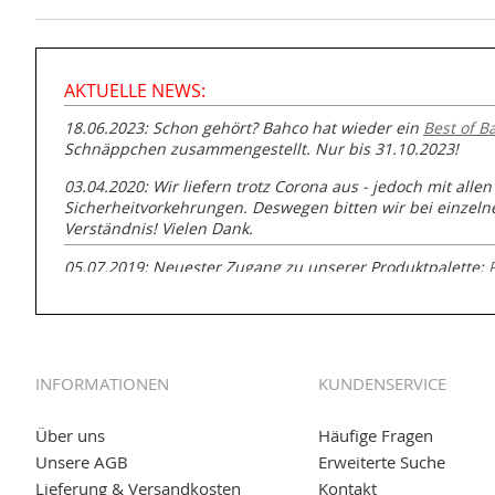
AKTUELLE NEWS:
18.06.2023: Schon gehört? Bahco hat wieder ein
Best of B
Schnäppchen zusammengestellt. Nur bis 31.10.2023!
03.04.2020: Wir liefern trotz Corona aus - jedoch mit allen
Sicherheitvorkehrungen. Deswegen bitten wir bei einzel
Verständnis! Vielen Dank.
05.07.2019: Neuester Zugang zu unserer Produktpalette:
GmbH zur Rohrbearbeitung
01.06.2019: Individuell
bedruckte Kabeltrommeln
auf
www
versand.de/Kabelbedruckung
INFORMATIONEN
KUNDENSERVICE
04.11.2018: Überarbeitung der Corporate Identity (CI)
25.01.2017:
JETZT NEU
- Zahlung per paydirekt
Über uns
Häufige Fragen
Unsere AGB
Erweiterte Suche
16.01.2017:
JETZT NEU
- Visa & MasterCard (inkl. Maestro)
Lieferung & Versandkosten
Kontakt