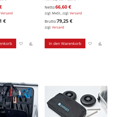
€
66,60 €
Netto:
.
Versand
zzgl. MwSt., zzgl.
Versand
1 €
79,25 €
Brutto:
zzgl.
Versand
Zur
Zur
Zur
Zur
enkorb
In den Warenkorb
Wunschliste
Vergleichsliste
Wunschliste
Verglei
hinzufügen
hinzufügen
hinzufügen
hinzuf