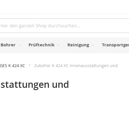
Direkt
zum
Inhalt
e
Bohrer
Prüftechnik
Reinigung
Transportge
GES K 424 XC
Zubehör K 424 XC Innenausstattungen und
sstattungen und