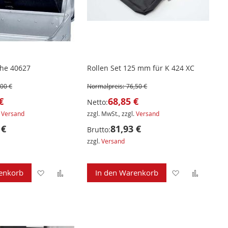
he 40627
Rollen Set 125 mm für K 424 XC
,00 €
Normalpreis:
76,50 €
€
68,85 €
Netto:
.
Versand
zzgl. MwSt., zzgl.
Versand
 €
81,93 €
Brutto:
zzgl.
Versand
Zur
Zur
Zur
Zur
enkorb
In den Warenkorb
Wunschliste
Vergleichsliste
Wunschliste
Verglei
hinzufügen
hinzufügen
hinzufügen
hinzuf