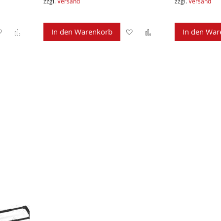
zzgl.
Versand
zzgl.
Versand
Zur
Zur
Zur
Zur
In den Warenkorb
In den War
Wunschliste
Vergleichsliste
Wunschliste
Vergleichsliste
hinzufügen
hinzufügen
hinzufügen
hinzufügen