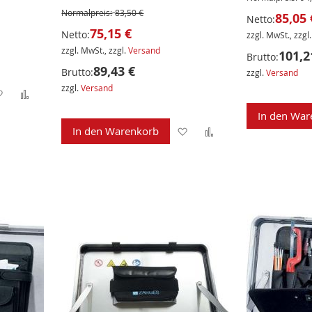
Normalpreis:
83,50 €
85,05 
Netto:
75,15 €
Netto:
zzgl. MwSt., zzgl
zzgl. MwSt., zzgl.
Versand
101,2
Brutto:
89,43 €
Brutto:
zzgl.
Versand
zzgl.
Versand
Zur
Zur
In den War
Wunschliste
Vergleichsliste
Zur
Zur
In den Warenkorb
hinzufügen
hinzufügen
Wunschliste
Vergleichsliste
hinzufügen
hinzufügen