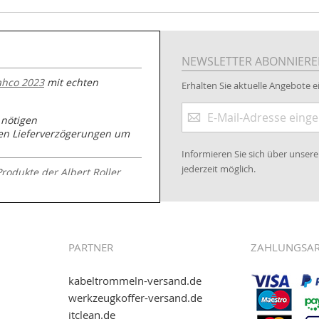
NEWSLETTER ABONNIER
ahco 2023
mit echten
Erhalten Sie aktuelle Angebote ei
Anmeldung
 nötigen
zum
nen Lieferverzögerungen um
Newsletter:
Informieren Sie sich über unse
jederzeit möglich.
Produkte der Albert Roller
.kabeltrommeln-
PARTNER
ZAHLUNGSA
kabeltrommeln-versand.de
werkzeugkoffer-versand.de
itclean.de