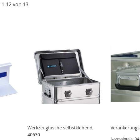
l
1
-
12
von
13
Werkzeugtasche selbstklebend,
Verankerungss
40630
Normalpreis:
94