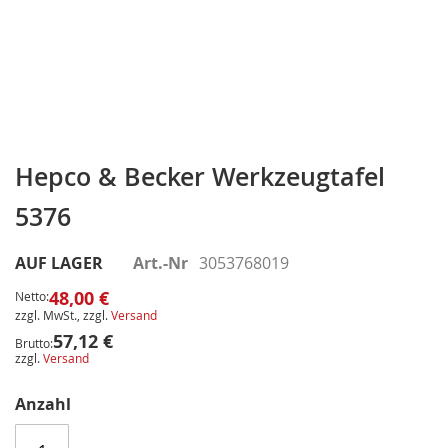
Zum
Anfang
Hepco & Becker Werkzeugtafel
der
5376
Bildergalerie
springen
AUF LAGER
Art.-Nr
3053768019
48,00 €
Netto:
zzgl. MwSt., zzgl.
Versand
57,12 €
Brutto:
zzgl.
Versand
Anzahl