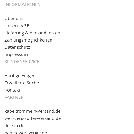
05.09.2016: NEUE Topseller bei
www.kabeltrommeln-
INFORMATIONEN
versand.de
!
Über uns
11.08.2016: Gerade entsteht unser "neuer"
Unsere AGB
Partnershop
www.transportwagen-versand.de
, der
Online-Shop für einfaches Transportieren. Einfach
Lieferung & Versandkosten
reinschauen...
Zahlungsmöglichkeiten
Datenschutz
Impressum
KUNDENSERVICE
Häufige Fragen
Erweiterte Suche
Kontakt
PARTNER
kabeltrommeln-versand.de
werkzeugkoffer-versand.de
itclean.de
bahco-werkzeuge.de