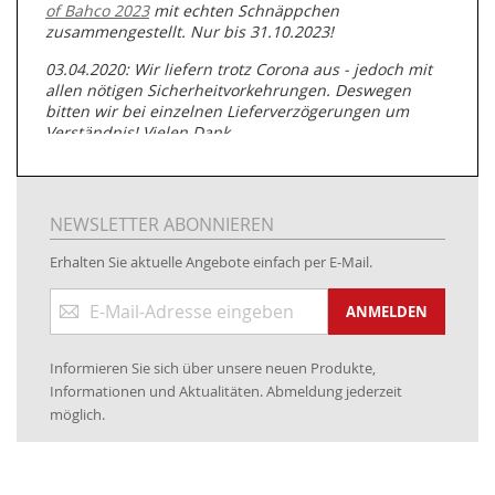
of Bahco 2023
mit echten Schnäppchen
zusammengestellt. Nur bis 31.10.2023!
03.04.2020: Wir liefern trotz Corona aus - jedoch mit
allen nötigen Sicherheitvorkehrungen. Deswegen
bitten wir bei einzelnen Lieferverzögerungen um
Verständnis! Vielen Dank.
05.07.2019: Neuester Zugang zu unserer
Produktpalette:
Produkte der Albert Roller GmbH zur
Rohrbearbeitung
NEWSLETTER ABONNIEREN
01.06.2019: Individuell
bedruckte Kabeltrommeln
auf
Erhalten Sie aktuelle Angebote einfach per E-Mail.
www.kabeltrommeln-versand.de/Kabelbedruckung
Anmeldung
04.11.2018: Überarbeitung der Corporate Identity (CI)
ANMELDEN
zum
Newsletter:
25.01.2017:
JETZT NEU
- Zahlung per paydirekt
Informieren Sie sich über unsere neuen Produkte,
16.01.2017:
JETZT NEU
- Visa & MasterCard (inkl.
Informationen und Aktualitäten. Abmeldung jederzeit
Maestro)
möglich.
12.01.2017:
JETZT NEU
- giropay, SOFORT-Überweisung
sowie eps (PAYONE)