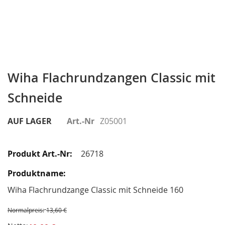
Zum
Anfang
Wiha Flachrundzangen Classic mit
der
Schneide
Bildergalerie
springen
AUF LAGER
Art.-Nr
Z05001
Gruppiert
Produkte
26718
-
Artikel
Wiha Flachrundzange Classic mit Schneide 160
Normalpreis:
13,60 €