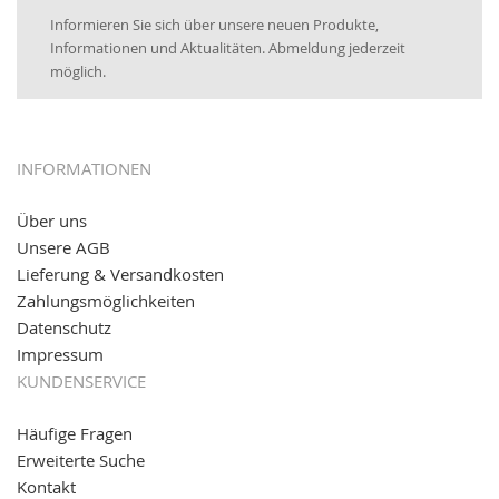
Newsletter:
25.01.2017:
JETZT NEU
- Zahlung per paydirekt
Informieren Sie sich über unsere neuen Produkte,
16.01.2017:
JETZT NEU
- Visa & MasterCard (inkl.
Informationen und Aktualitäten. Abmeldung jederzeit
Maestro)
möglich.
12.01.2017:
JETZT NEU
- giropay, SOFORT-Überweisung
sowie eps (PAYONE)
05.09.2016: NEUE Topseller bei
www.kabeltrommeln-
INFORMATIONEN
versand.de
!
Über uns
11.08.2016: Gerade entsteht unser "neuer"
Unsere AGB
Partnershop
www.transportwagen-versand.de
, der
Online-Shop für einfaches Transportieren. Einfach
Lieferung & Versandkosten
reinschauen...
Zahlungsmöglichkeiten
Datenschutz
Impressum
KUNDENSERVICE
Häufige Fragen
Erweiterte Suche
Kontakt