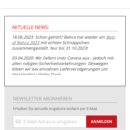
AKTUELLE NEWS:
18.06.2023: Schon gehört? Bahco hat wieder ein
Best
of Bahco 2023
mit echten Schnäppchen
zusammengestellt. Nur bis 31.10.2023!
03.04.2020: Wir liefern trotz Corona aus - jedoch mit
allen nötigen Sicherheitvorkehrungen. Deswegen
bitten wir bei einzelnen Lieferverzögerungen um
Verständnis! Vielen Dank.
05.07.2019: Neuester Zugang zu unserer
Produktpalette:
Produkte der Albert Roller GmbH zur
Rohrbearbeitung
NEWSLETTER ABONNIEREN
01.06.2019: Individuell
bedruckte Kabeltrommeln
auf
Erhalten Sie aktuelle Angebote einfach per E-Mail.
www.kabeltrommeln-versand.de/Kabelbedruckung
Anmeldung
04.11.2018: Überarbeitung der Corporate Identity (CI)
ANMELDEN
zum