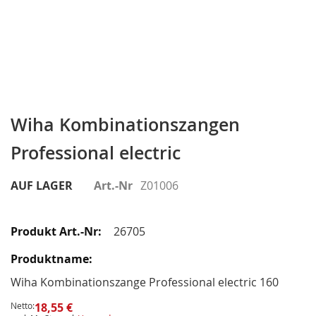
Zum
Anfang
Wiha Kombinationszangen
der
Professional electric
Bildergalerie
springen
AUF LAGER
Art.-Nr
Z01006
Gruppiert
Produkte
26705
-
Artikel
Wiha Kombinationszange Professional electric 160
Netto:
18,55 €